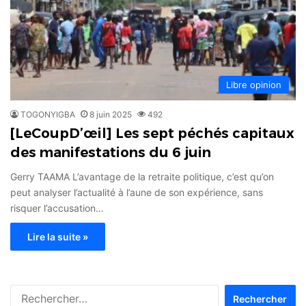
Libre opinion
TOGONYIGBA
8 juin 2025
492
[LeCoupD’œil] Les sept péchés capitaux
des manifestations du 6 juin
Gerry TAAMA L’avantage de la retraite politique, c’est qu’on
peut analyser l’actualité à l’aune de son expérience, sans
risquer l’accusation…
Lire la suite »
Rechercher :