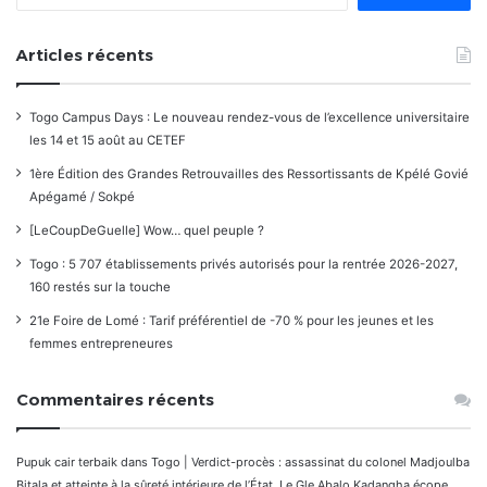
Articles récents
Togo Campus Days : Le nouveau rendez-vous de l’excellence universitaire
les 14 et 15 août au CETEF
1ère Édition des Grandes Retrouvailles des Ressortissants de Kpélé Govié
Apégamé / Sokpé
[LeCoupDeGuelle] Wow… quel peuple ?
Togo : 5 707 établissements privés autorisés pour la rentrée 2026-2027,
160 restés sur la touche
21e Foire de Lomé : Tarif préférentiel de -70 % pour les jeunes et les
femmes entrepreneures
Commentaires récents
Pupuk cair terbaik
dans
Togo | Verdict-procès : assassinat du colonel Madjoulba
Bitala et atteinte à la sûreté intérieure de l’État. Le Gle Abalo Kadangha écope