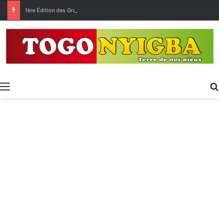
1ère Édition des Grandes Retrouvailles des Ressortissants de Kpélé Govié Apégamé / Sokpé
Menu