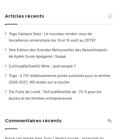
Articles récents
Togo Campus Days : Le nouveau rendez-vous de
l’excellence universitaire les 14 et 15 août au CETEF
1ère Édition des Grandes Retrouvailles des Ressortissants
de Kpélé Govié Apégamé / Sokpé
[LeCoupDeGuelle] Wow… quel peuple ?
Togo : 5 707 établissements privés autorisés pour la rentrée
2026-2027, 160 restés sur la touche
21e Foire de Lomé : Tarif préférentiel de -70 % pour les
jeunes et les femmes entrepreneures
Commentaires récents
Pupuk cair terbaik
dans
Togo | Verdict-procès : assassinat du