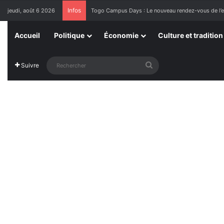
Infos
jeudi, août 6 2026
1ère Édition des Grandes Retrouvailles des Ressor
Accueil
Politique
Économie
Culture et tradition
Rechercher
Suivre