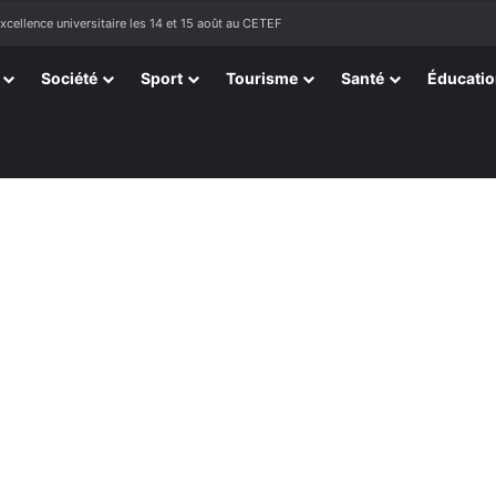
tissants de Kpélé Govié Apégamé / Sokpé
Société
Sport
Tourisme
Santé
Éducati