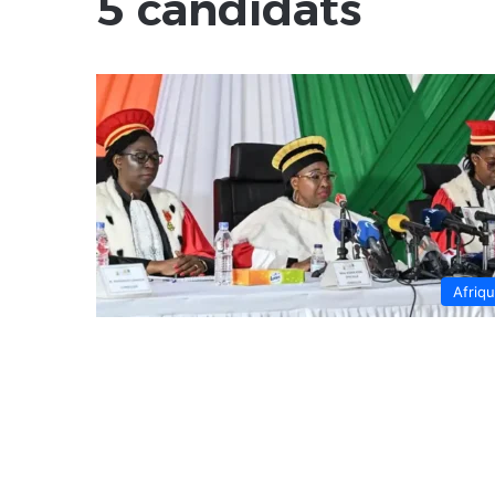
5 candidats
Afriq