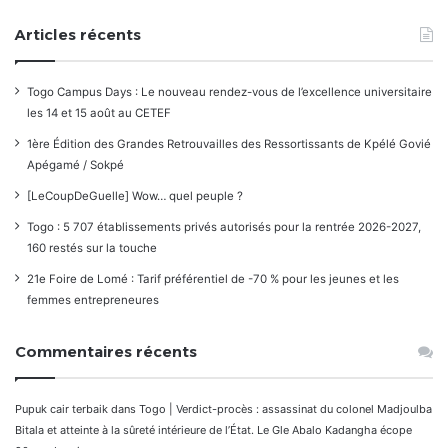
Articles récents
Togo Campus Days : Le nouveau rendez-vous de l’excellence universitaire
les 14 et 15 août au CETEF
1ère Édition des Grandes Retrouvailles des Ressortissants de Kpélé Govié
Apégamé / Sokpé
[LeCoupDeGuelle] Wow… quel peuple ?
Togo : 5 707 établissements privés autorisés pour la rentrée 2026-2027,
160 restés sur la touche
21e Foire de Lomé : Tarif préférentiel de -70 % pour les jeunes et les
femmes entrepreneures
Commentaires récents
Pupuk cair terbaik
dans
Togo | Verdict-procès : assassinat du colonel Madjoulba
Bitala et atteinte à la sûreté intérieure de l’État. Le Gle Abalo Kadangha écope