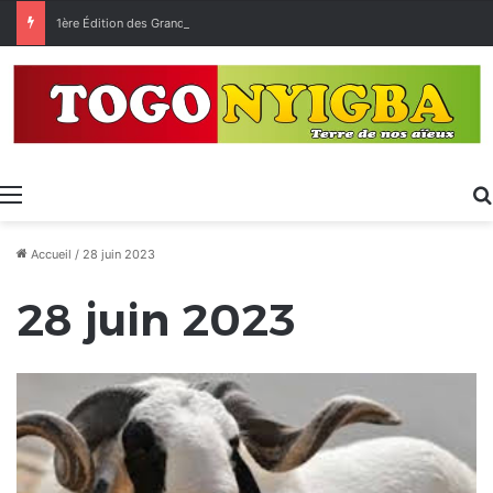
1ère Édition des Grandes Retrouvailles des Ressortissants de Kpélé Govié Apégamé / Sokpé
Menu
Accueil
/
28 juin 2023
28 juin 2023