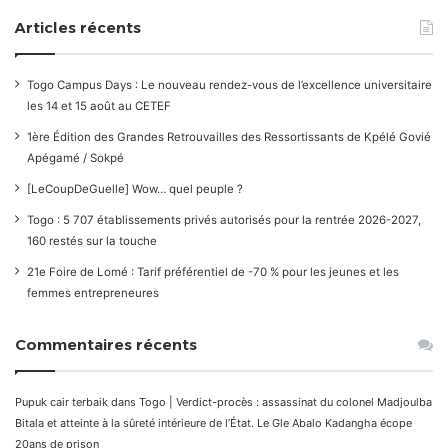
Articles récents
Togo Campus Days : Le nouveau rendez-vous de l’excellence universitaire
les 14 et 15 août au CETEF
1ère Édition des Grandes Retrouvailles des Ressortissants de Kpélé Govié
Apégamé / Sokpé
[LeCoupDeGuelle] Wow… quel peuple ?
Togo : 5 707 établissements privés autorisés pour la rentrée 2026-2027,
160 restés sur la touche
21e Foire de Lomé : Tarif préférentiel de -70 % pour les jeunes et les
femmes entrepreneures
Commentaires récents
Pupuk cair terbaik
dans
Togo | Verdict-procès : assassinat du colonel Madjoulba
Bitala et atteinte à la sûreté intérieure de l’État. Le Gle Abalo Kadangha écope
20ans de prison