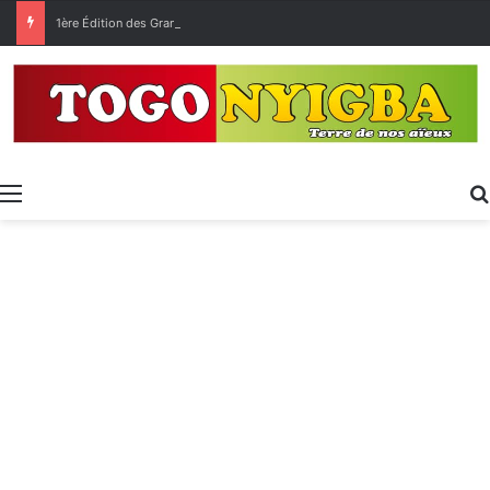
1ère Édition des Grandes Retrouvailles des Ressortissants de Kpélé Govié Apégamé / Sokpé
Menu