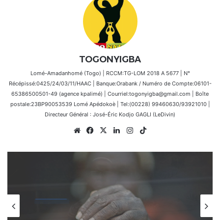
TOGONYIGBA
Lomé-Amadanhomé (Togo) | RCCM:TG-LOM 2018 A 5677 | N°
Récépissé:0425/24/03/11/HAAC | Banque:Orabank / Numéro de Compte:06101-
65386500501-49 (agence kpalimé) | Courriel:togonyigba@gmail.com | Boîte
postale:23BP90053539 Lomé Apédokoè | Tel:(00228) 99460630/93921010 |
Directeur Général : José-Éric Kodjo GAGLI (LeDivin)
Website
Facebook
X
Linkedin
Instagram
TikTok
Afrique
8 mars 2026