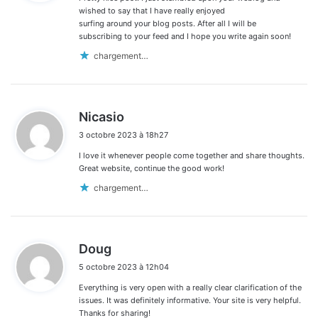
:
commentaires
wished to say that I have really enjoyed
surfing around your blog posts. After all I will be
subscribing to your feed and I hope you write again soon!
chargement…
d
Nicasio
i
3 octobre 2023 à 18h27
t
I love it whenever people come together and share thoughts.
:
Great website, continue the good work!
chargement…
d
Doug
i
5 octobre 2023 à 12h04
t
Everything is very open with a really clear clarification of the
:
issues. It was definitely informative. Your site is very helpful.
Thanks for sharing!