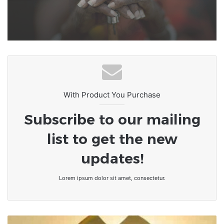
L’Afrique au carrefour des
consciences : le devoir de rompre
avec la culture du naufrage
With Product You Purchase
Subscribe to our mailing
list to get the new
updates!
Lorem ipsum dolor sit amet, consectetur.
LeCoupD'oEiL