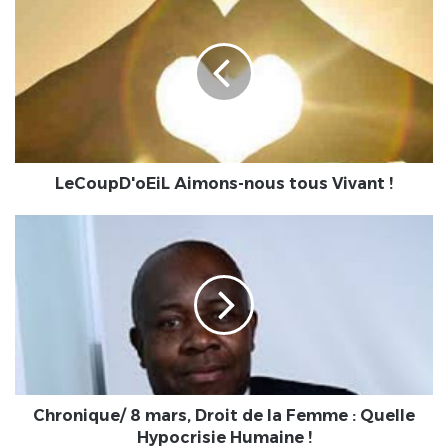
Aimons-
nous
tous
Vivant
!
LeCoupD'oEiL Aimons-nous tous Vivant !
Chronique/
8
mars,
Droit
de
la
Femme
:
Quelle
Hypocrisie
Chronique/ 8 mars, Droit de la Femme : Quelle
Humaine !
Hypocrisie Humaine !