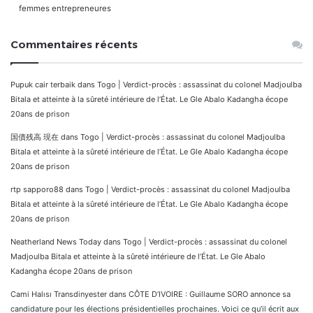
femmes entrepreneures
Commentaires récents
Pupuk cair terbaik
dans
Togo | Verdict-procès : assassinat du colonel Madjoulba
Bitala et atteinte à la sûreté intérieure de l’État. Le Gle Abalo Kadangha écope
20ans de prison
国債残高 現在
dans
Togo | Verdict-procès : assassinat du colonel Madjoulba
Bitala et atteinte à la sûreté intérieure de l’État. Le Gle Abalo Kadangha écope
20ans de prison
rtp sapporo88
dans
Togo | Verdict-procès : assassinat du colonel Madjoulba
Bitala et atteinte à la sûreté intérieure de l’État. Le Gle Abalo Kadangha écope
20ans de prison
Neatherland News Today
dans
Togo | Verdict-procès : assassinat du colonel
Madjoulba Bitala et atteinte à la sûreté intérieure de l’État. Le Gle Abalo
Kadangha écope 20ans de prison
Cami Halısı Transdinyester
dans
CÔTE D’IVOIRE : Guillaume SORO annonce sa
candidature pour les élections présidentielles prochaines. Voici ce qu’il écrit aux