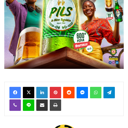
Facebook
X
Linkedin
Pinterest
Reddit
Messenger
WhatsApp
Telegra
Viber
Ligne
Partager par email
Imprimer