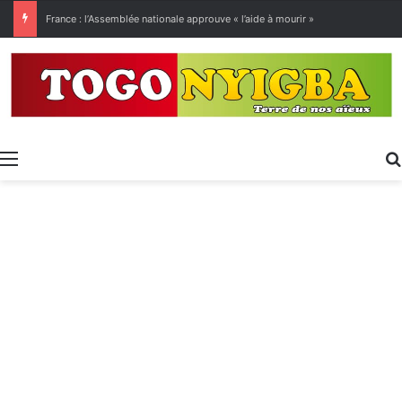
[LeCoupD’œil] Le chassé-croisé entre vacanciers de juillet et d’août a commencé.
Menu