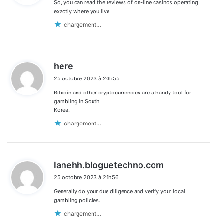
So, you can read the reviews of on-line casinos operating
:
exactly where you live.
chargement…
d
here
i
25 octobre 2023 à 20h55
t
Bitcoin and other cryptocurrencies are a handy tool for
:
gambling in South
Korea.
chargement…
d
lanehh.bloguetechno.com
i
25 octobre 2023 à 21h56
t
Generally do your due diligence and verify your local
:
gambling policies.
chargement…