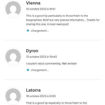
d
Vienna
i
10 octobre 2023 à 4h51
t
This is a good tip particularly to those fresh to the
:
blogosphere. Brief but very precise information… Thanks for
sharing this one. A must read post!
chargement…
d
Dyron
i
13 octobre 2023 à 10h42
t
I couldn’t resist commenting. Well written!
:
chargement…
d
Latorra
i
18 octobre 2023 à 2h55
t
That is a good tip especially to those fresh to the