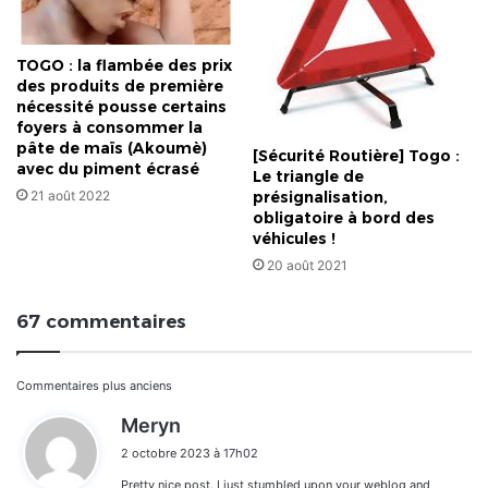
TOGO : la flambée des prix
des produits de première
nécessité pousse certains
foyers à consommer la
pâte de maïs (Akoumè)
[Sécurité Routière] Togo :
avec du piment écrasé
Le triangle de
21 août 2022
présignalisation,
obligatoire à bord des
véhicules !
20 août 2021
67 commentaires
Navigation
Commentaires plus anciens
d
Meryn
dans
i
2 octobre 2023 à 17h02
t
les
Pretty nice post. I just stumbled upon your weblog and