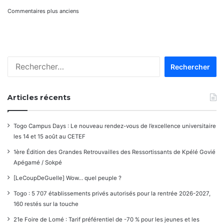
Navigation
Commentaires plus anciens
dans
les
Rechercher :
commentaires
Articles récents
Togo Campus Days : Le nouveau rendez-vous de l’excellence universitaire
les 14 et 15 août au CETEF
1ère Édition des Grandes Retrouvailles des Ressortissants de Kpélé Govié
Apégamé / Sokpé
[LeCoupDeGuelle] Wow… quel peuple ?
Togo : 5 707 établissements privés autorisés pour la rentrée 2026-2027,
160 restés sur la touche
21e Foire de Lomé : Tarif préférentiel de -70 % pour les jeunes et les