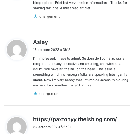
:
blogosphere. Brief but very precise information… Thanks for
sharing this one. A must read article!
chargement…
d
Asley
i
18 octobre 2023 à 3h18
t
I’m impressed, I have to admit. Seldom do I come across a
:
blog that’s equally educative and amusing, and without a
doubt, you have hit the nail on the head. The issue is
something which not enough folks are speaking intelligently
about. Now i’m very happy that I stumbled across this during
my hunt for something regarding this.
chargement…
d
https://paxtonyy.theisblog.com/
i
25 octobre 2023 à 6h25
t