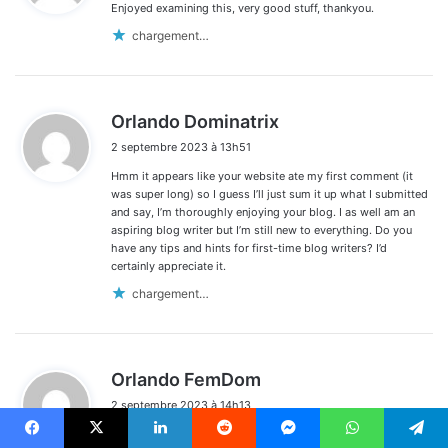
Enjoyed examining this, very good stuff, thankyou.
:
chargement…
d
Orlando Dominatrix
i
2 septembre 2023 à 13h51
t
Hmm it appears like your website ate my first comment (it
:
was super long) so I guess I’ll just sum it up what I submitted
and say, I’m thoroughly enjoying your blog. I as well am an
aspiring blog writer but I’m still new to everything. Do you
have any tips and hints for first-time blog writers? I’d
certainly appreciate it.
chargement…
d
Orlando FemDom
i
2 septembre 2023 à 14h13
t
I wanted to compose you one little bit of word to say thank
Facebook
X
Linkedin
Reddit
Messenger
WhatsApp
Telegram