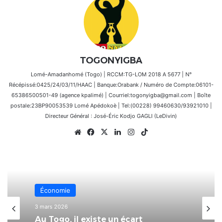
TOGONYIGBA
Lomé-Amadanhomé (Togo) | RCCM:TG-LOM 2018 A 5677 | N°
Récépissé:0425/24/03/11/HAAC | Banque:Orabank / Numéro de Compte:06101-
65386500501-49 (agence kpalimé) | Courriel:togonyigba@gmail.com | Boîte
postale:23BP90053539 Lomé Apédokoè | Tel:(00228) 99460630/93921010 |
Directeur Général : José-Éric Kodjo GAGLI (LeDivin)
Website
Facebook
X
Linkedin
Instagram
TikTok
Économie
3 mars 2026
Au Togo, il existe un écart