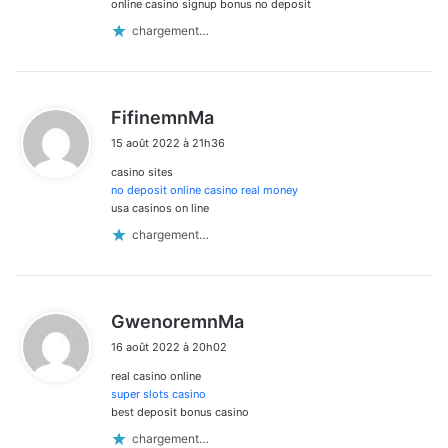
online casino signup bonus no deposit
chargement…
d
FifinemnMa
i
15 août 2022 à 21h36
t
casino sites
:
no deposit online casino real money
usa casinos on line
chargement…
d
GwenoremnMa
i
16 août 2022 à 20h02
t
real casino online
:
super slots casino
best deposit bonus casino
chargement…