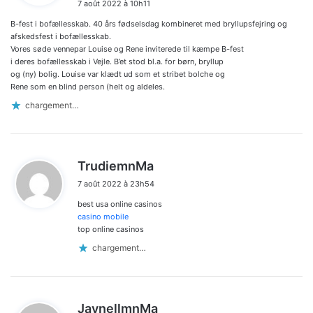
7 août 2022 à 10h11
t
B-fest i bofællesskab. 40 års fødselsdag kombineret med bryllupsfejring og
:
afskedsfest i bofællesskab.
Vores søde vennepar Louise og Rene inviterede til kæmpe B-fest
i deres bofællesskab i Vejle. B’et stod bl.a. for børn, bryllup
og (ny) bolig. Louise var klædt ud som et stribet bolche og
Rene som en blind person (helt og aldeles.
chargement…
d
TrudiemnMa
i
7 août 2022 à 23h54
t
best usa online casinos
:
casino mobile
top online casinos
chargement…
d
JaynellmnMa