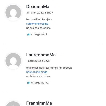
d
DixiemnMa
i
31 juillet 2022 à 5h27
t
best online blackjack
:
safe online casino
bonus casino online
chargement…
d
LaureenmnMa
i
1 août 2022 à 3h37
t
online casinos real money no deposit
:
best online bingo
mobile casino sites
chargement…
d
FrannimnMa
i