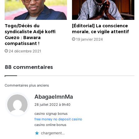
Togo/Décès du
[Éditorial] La conscience
syndicaliste Adjé koffi
morale, ce vigile attentif
Guezo : Bawara
19 janvier 2024
compatissant !
24 décembre 2021
88 commentaires
Navigation
Commentaires plus anciens
d
AbagaelmnMa
dans
i
28 juillet 2022 à 9h40
t
les
casino signup bonus
:
commentaires
free money no deposit casino
casino online bonus
chargement…