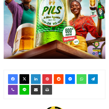
Facebook
X
Linkedin
Pinterest
Reddit
Messenger
WhatsApp
Telegra
Viber
Ligne
Partager par email
Imprimer