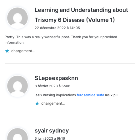
Learning and Understanding about
d
Trisomy 6 Disease (Volume 1)
i
22 décembre 2022 à 14h05
t
Pretty! This was a really wonderful post. Thank you for your provided
:
information.
chargement…
d
SLepeexpasknn
i
8 février 2023 à 6h08
t
lasix nursing implications
furosemide sulfa
lasix pill
:
chargement…
d
syair sydney
i
5 juin 2023 à 9h16