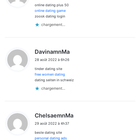
online dating plus 50
:
online dating game
zoosk dating login
chargement…
d
DavinamnMa
i
28 août 2022 à 6h26
t
tinder dating site
:
free women dating
dating seiten in schweiz
chargement…
d
ChelsaemnMa
i
29 août 2022 à 4h37
t
beste dating site
:
personal dating ads