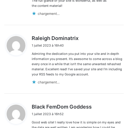
The full glance of your site is wonderful, as well as
the content material!
chargement…
d
Raleigh Dominatrix
i
1 juillet 2023 à 16h40
t
Admiring the dedication you put into your site and in depth
:
information you present. It’s awesome to come across a blog
every once in a while that isn’t the same unwanted rehashed
material. Excellent read! I’ve saved your site and I’m including
your RSS feeds to my Google account.
chargement…
d
Black FemDom Goddess
i
1 juillet 2023 à 16h52
t
Good web site! I really love how it is simple on my eyes and
:
the data are well written. I am wondering how I could be