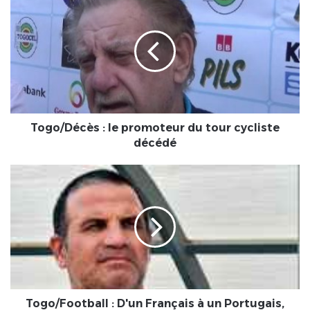
:
le
promoteur
du
tour
cycliste
décédé
Togo/Décès : le promoteur du tour cycliste
décédé
Togo/Football
:
D'un
Français
à
un
Portugais,
les
Éperviers
ont
Togo/Football : D'un Français à un Portugais,