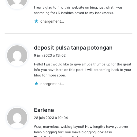
t
I really glad to find this website on bing, just what I was
:
searching for : D besides saved to my bookmarks.
chargement…
d
deposit pulsa tanpa potongan
i
9 juin 2023 à 15h02
t
Hello! I just would like to give a huge thumbs up for the great
:
info you have here on this post. I will be coming back to your
blog for more soon.
chargement…
d
Earlene
i
28 juin 2023 à 10h04
t
Wow, marvelous weblog layout! How lengthy have you ever
:
been blogging for? you make blogging look easy.