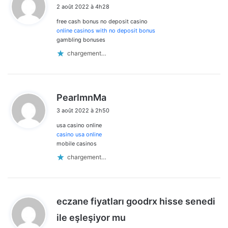
2 août 2022 à 4h28
t
free cash bonus no deposit casino
:
online casinos with no deposit bonus
gambling bonuses
chargement…
d
PearlmnMa
i
3 août 2022 à 2h50
t
usa casino online
:
casino usa online
mobile casinos
chargement…
eczane fiyatları goodrx hisse senedi
d
ile eşleşiyor mu
i