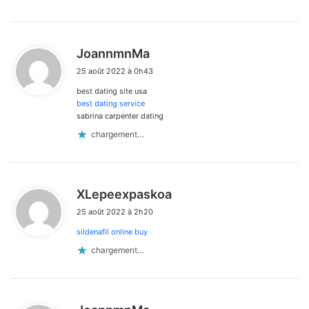
d
JoannmnMa
i
25 août 2022 à 0h43
t
best dating site usa
:
best dating service
sabrina carpenter dating
chargement…
d
XLepeexpaskoa
i
25 août 2022 à 2h20
t
sildenafil online buy
:
chargement…
d