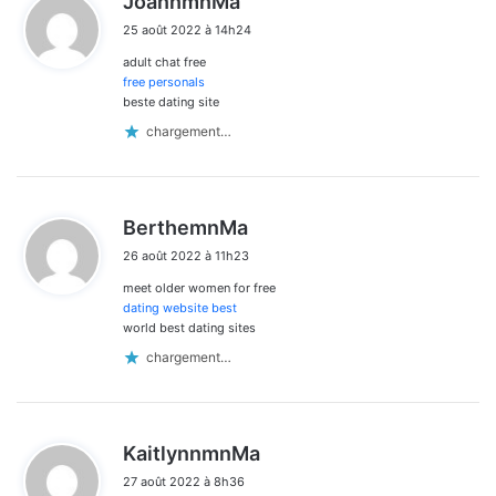
JoannmnMa
i
25 août 2022 à 14h24
t
adult chat free
:
free personals
beste dating site
chargement…
d
BerthemnMa
i
26 août 2022 à 11h23
t
meet older women for free
:
dating website best
world best dating sites
chargement…
d
KaitlynnmnMa
i
27 août 2022 à 8h36
t