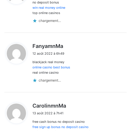
no deposit bonus
:
win real money online
top online casinos
chargement…
d
FanyamnMa
i
12 août 2022 à 6h49
t
blackjack real money
:
online casino best bonus
real online casino
chargement…
d
CarolinmnMa
i
13 août 2022 à 7h41
t
free cash bonus no deposit casino
:
free sign up bonus no deposit casino