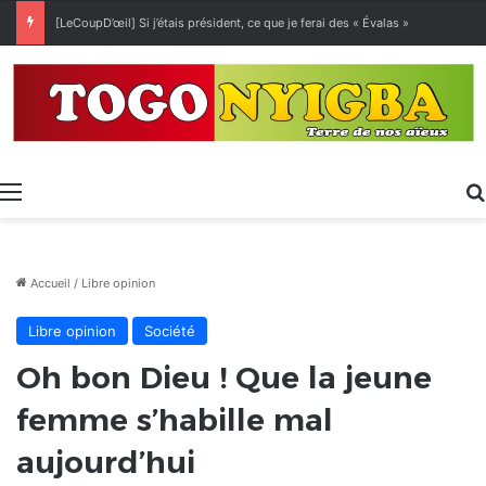
[LeCoupD’œil] Si j’étais président, ce que je ferai des « Évalas »
Menu
Accueil
/
Libre opinion
Libre opinion
Société
Oh bon Dieu ! Que la jeune
femme s’habille mal
aujourd’hui