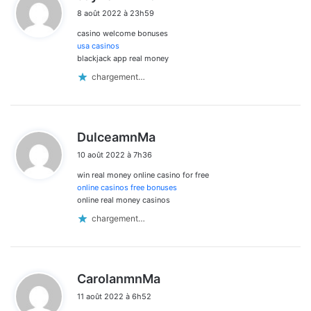
i
8 août 2022 à 23h59
t
casino welcome bonuses
:
usa casinos
blackjack app real money
chargement…
d
DulceamnMa
i
10 août 2022 à 7h36
t
win real money online casino for free
:
online casinos free bonuses
online real money casinos
chargement…
d
CarolanmnMa
i
11 août 2022 à 6h52
t