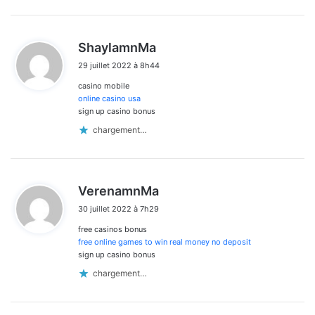
d
ShaylamnMa
i
29 juillet 2022 à 8h44
t
casino mobile
:
online casino usa
sign up casino bonus
chargement…
d
VerenamnMa
i
30 juillet 2022 à 7h29
t
free casinos bonus
:
free online games to win real money no deposit
sign up casino bonus
chargement…