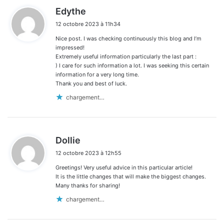
d
Edythe
i
12 octobre 2023 à 11h34
t
Nice post. I was checking continuously this blog and I’m
:
impressed!
Extremely useful information particularly the last part :
) I care for such information a lot. I was seeking this certain
information for a very long time.
Thank you and best of luck.
chargement…
d
Dollie
i
12 octobre 2023 à 12h55
t
Greetings! Very useful advice in this particular article!
:
It is the little changes that will make the biggest changes.
Many thanks for sharing!
chargement…