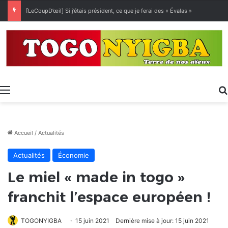
[LeCoupD’œil] Si j’étais président, ce que je ferai des « Évalas »
Menu
Accueil
/
Actualités
Actualités
Économie
Le miel « made in togo »
franchit l’espace européen !
TOGONYIGBA
15 juin 2021
Dernière mise à jour: 15 juin 2021