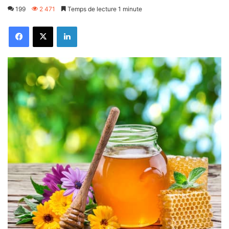
199
2 471
Temps de lecture 1 minute
Facebook
X
Linkedin