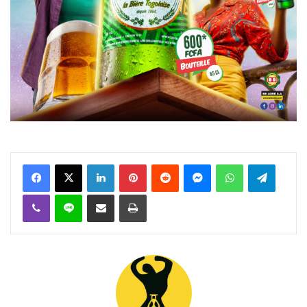
Facebook
X
Linkedin
Pinterest
Reddit
Messenger
WhatsApp
Telegra
Viber
Ligne
Partager par email
Imprimer