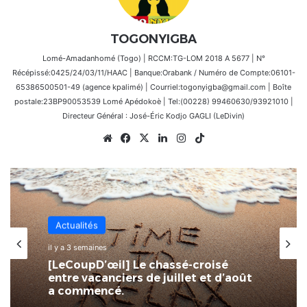
TOGONYIGBA
Lomé-Amadanhomé (Togo) | RCCM:TG-LOM 2018 A 5677 | N°
Récépissé:0425/24/03/11/HAAC | Banque:Orabank / Numéro de Compte:06101-
65386500501-49 (agence kpalimé) | Courriel:togonyigba@gmail.com | Boîte
postale:23BP90053539 Lomé Apédokoè | Tel:(00228) 99460630/93921010 |
Directeur Général : José-Éric Kodjo GAGLI (LeDivin)
Website
Facebook
X
Linkedin
Instagram
TikTok
Actualités
il y a 3 semaines
[LeCoupD’œil] Le chassé-croisé
entre vacanciers de juillet et d’août
a commencé.