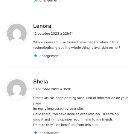
chargement…
d
Lenora
i
12 octobre 2023 à 22h41
t
Why viewers still use to read news papers when in this
:
technological globe the whole thing is available on net?
chargement…
d
Shela
i
13 octobre 2023 à 3h30
t
Greate article. Keep posting such kind of information on your
:
page.
Im really impressed by your site.
Hello there, You have done an excellent job. I’ll certainly
digg it and in my opinion recommend to my friends.
I’m sure they’ll be benefited from this site.
chargement…