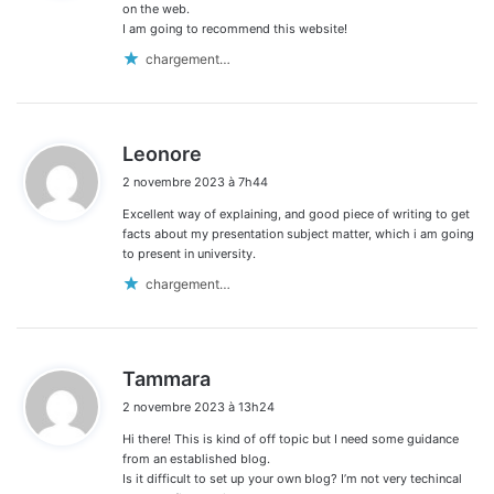
:
on the web.
I am going to recommend this website!
chargement…
d
Leonore
i
2 novembre 2023 à 7h44
t
Excellent way of explaining, and good piece of writing to get
:
facts about my presentation subject matter, which i am going
to present in university.
chargement…
d
Tammara
i
2 novembre 2023 à 13h24
t
Hi there! This is kind of off topic but I need some guidance
:
from an established blog.
Is it difficult to set up your own blog? I’m not very techincal