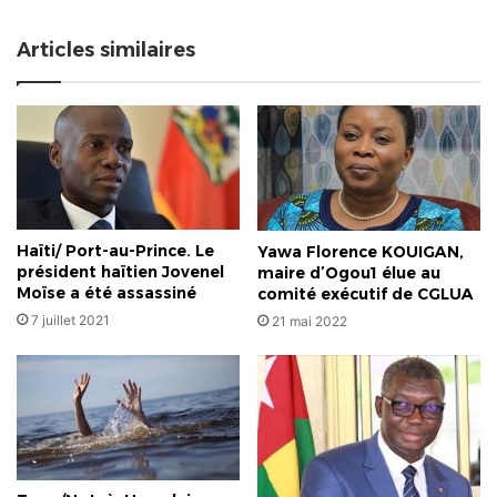
dans
les
Articles similaires
universités
privées"
Haïti/ Port-au-Prince. Le
Yawa Florence KOUIGAN,
président haïtien Jovenel
maire d’Ogou1 élue au
Moïse a été assassiné
comité exécutif de CGLUA
7 juillet 2021
21 mai 2022