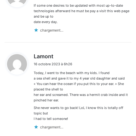
If some one desires to be updated with most up-to-date
:
technologies afterward he must be pay a visit this web page
and be up to
date every day.
chargement…
d
Lamont
i
16 octobre 2023 à 6h26
t
Today, I went to the beach with my kids. I found
:
a sea shell and gave it to my 4 year old daughter and said
« You can hear the ocean if you put this to your ear. » She
placed the shell to
her ear and screamed. There was a hermit crab inside and it
pinched her ear.
She never wants to go back! LoL I know this is totally off
topic but
I had to tell someone!
chargement…