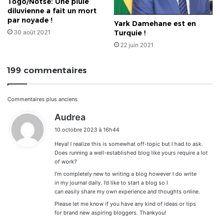
Togo/Notsè: Une pluie
diluvienne a fait un mort
par noyade !
Yark Damehane est en
Turquie !
30 août 2021
22 juin 2021
199 commentaires
Navigation
Commentaires plus anciens
d
Audrea
dans
i
10 octobre 2023 à 16h44
t
les
Heya! I realize this is somewhat off-topic but I had to ask.
:
commentaires
Does running a well-established blog like yours require a lot
of work?
I’m completely new to writing a blog however I do write
in my journal daily. I’d like to start a blog so I
can easily share my own experience and thoughts online.
Please let me know if you have any kind of ideas or tips
for brand new aspiring bloggers. Thankyou!