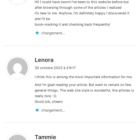
Hi! I could have sworn I’ve been to this website before but
:
after browsing through some of the articles I realized
it’s new to me. Anyhow, I’m definitely happy I discovered it
and I’ll be
book-marking it and checking back frequently!
chargement…
d
Lenora
i
30 octobre 2023 à 21h17
t
I think this is among the most important information for me.
:
And i’m glad reading your article. But want to remark on few
general things, The web site style is wonderful, the articles is
really nice : D.
Good job, cheers
chargement…
d
Tammie