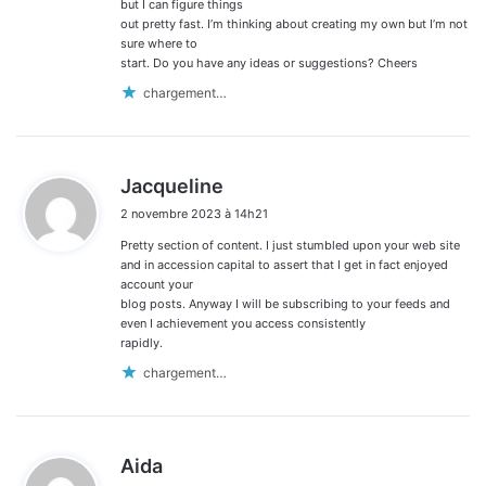
but I can figure things
out pretty fast. I’m thinking about creating my own but I’m not
sure where to
start. Do you have any ideas or suggestions? Cheers
chargement…
d
Jacqueline
i
2 novembre 2023 à 14h21
t
Pretty section of content. I just stumbled upon your web site
:
and in accession capital to assert that I get in fact enjoyed
account your
blog posts. Anyway I will be subscribing to your feeds and
even I achievement you access consistently
rapidly.
chargement…
d
Aida
i