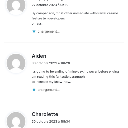
i
27 octobre 2023 à 9h16
t
By comparison, most other immediate withdrawal casinos
:
feature ten developers
or less.
chargement…
d
Aiden
i
30 octobre 2023 à 16h28
t
It’s going to be ending of mine day, however before ending I
:
am reading this fantastic paragraph
to increase my know-how.
chargement…
d
Charolette
i
30 octobre 2023 à 18h34
t