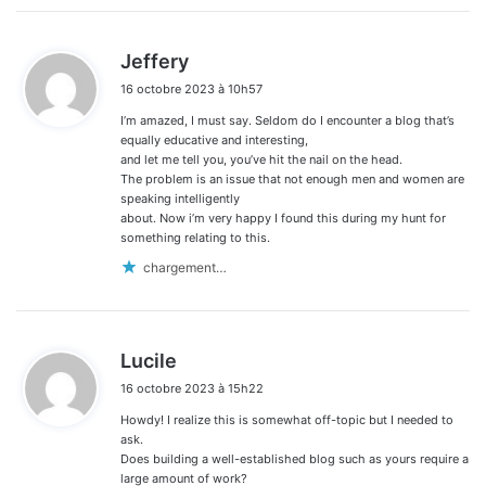
d
Jeffery
i
16 octobre 2023 à 10h57
t
I’m amazed, I must say. Seldom do I encounter a blog that’s
:
equally educative and interesting,
and let me tell you, you’ve hit the nail on the head.
The problem is an issue that not enough men and women are
speaking intelligently
about. Now i’m very happy I found this during my hunt for
something relating to this.
chargement…
d
Lucile
i
16 octobre 2023 à 15h22
t
Howdy! I realize this is somewhat off-topic but I needed to
:
ask.
Does building a well-established blog such as yours require a
large amount of work?