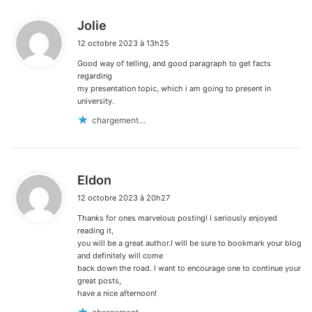
d
Jolie
i
12 octobre 2023 à 13h25
t
Good way of telling, and good paragraph to get facts
:
regarding
my presentation topic, which i am going to present in
university.
chargement…
d
Eldon
i
12 octobre 2023 à 20h27
t
Thanks for ones marvelous posting! I seriously enjoyed
:
reading it,
you will be a great author.I will be sure to bookmark your blog
and definitely will come
back down the road. I want to encourage one to continue your
great posts,
have a nice afternoon!