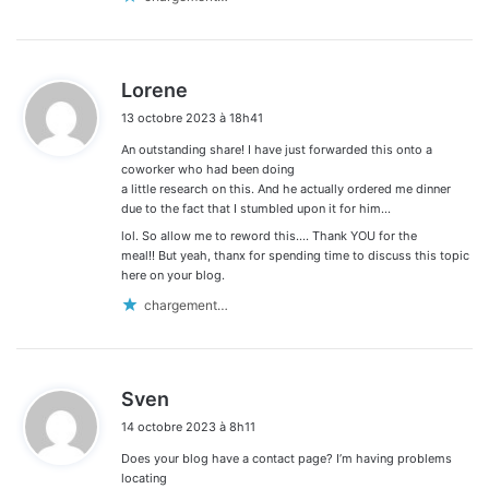
d
Lorene
i
13 octobre 2023 à 18h41
t
An outstanding share! I have just forwarded this onto a
:
coworker who had been doing
a little research on this. And he actually ordered me dinner
due to the fact that I stumbled upon it for him…
lol. So allow me to reword this…. Thank YOU for the
meal!! But yeah, thanx for spending time to discuss this topic
here on your blog.
chargement…
d
Sven
i
14 octobre 2023 à 8h11
t
Does your blog have a contact page? I’m having problems
:
locating