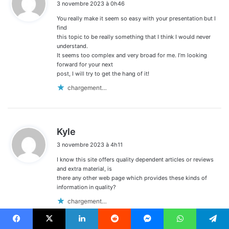
3 novembre 2023 à 0h46
t
You really make it seem so easy with your presentation but I
:
find
this topic to be really something that I think I would never
understand.
It seems too complex and very broad for me. I’m looking
forward for your next
post, I will try to get the hang of it!
chargement…
d
Kyle
i
3 novembre 2023 à 4h11
t
I know this site offers quality dependent articles or reviews
:
and extra material, is
there any other web page which provides these kinds of
information in quality?
chargement…
Facebook
X
Linkedin
Reddit
Messenger
WhatsApp
Telegram