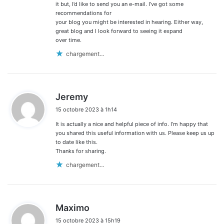
it but, I’d like to send you an e-mail. I’ve got some
recommendations for
your blog you might be interested in hearing. Either way,
great blog and I look forward to seeing it expand
over time.
chargement…
d
Jeremy
i
15 octobre 2023 à 1h14
t
It is actually a nice and helpful piece of info. I’m happy that
:
you shared this useful information with us. Please keep us up
to date like this.
Thanks for sharing.
chargement…
d
Maximo
i
15 octobre 2023 à 15h19
t