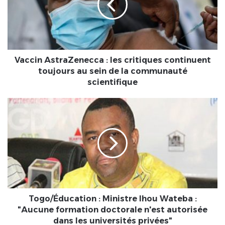
critiques
continuent
toujours
au
sein
de
Vaccin AstraZenecca : les critiques continuent
la
toujours au sein de la communauté
communauté
scientifique
scientifique
Togo/
Éducation
:
Ministre
Ihou
Wateba
:
"Aucune
formation
doctorale
Togo/Éducation : Ministre Ihou Wateba :
n'est
"Aucune formation doctorale n'est autorisée
autorisée
dans les universités privées"