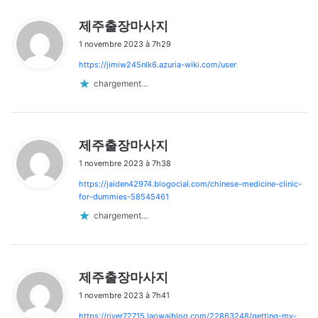
d
제주출장마사지
i
1 novembre 2023 à 7h29
t
https://jimiw245nlk6.azuria-wiki.com/user
:
chargement…
d
제주출장마사지
i
1 novembre 2023 à 7h38
t
https://jaiden42974.blogocial.com/chinese-medicine-clinic-
:
for-dummies-58545461
chargement…
d
제주출장마사지
i
1 novembre 2023 à 7h41
t
https://river72715.laowaiblog.com/22863248/getting-my-