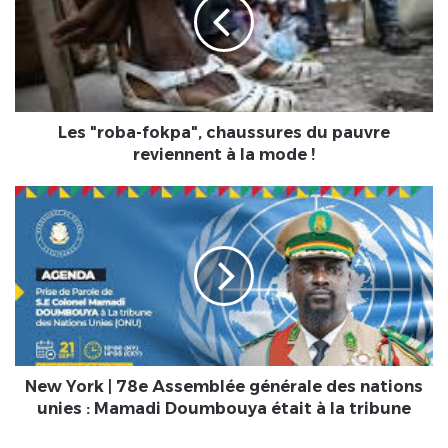
chaussures
du
pauvre
reviennent
à
la
mode
Les "roba-fokpa", chaussures du pauvre
!
reviennent à la mode !
New
York
|
78e
Assemblée
générale
des
nations
unies
:
New York | 78e Assemblée générale des nations
Mamadi
unies : Mamadi Doumbouya était à la tribune
Doumbouya
était