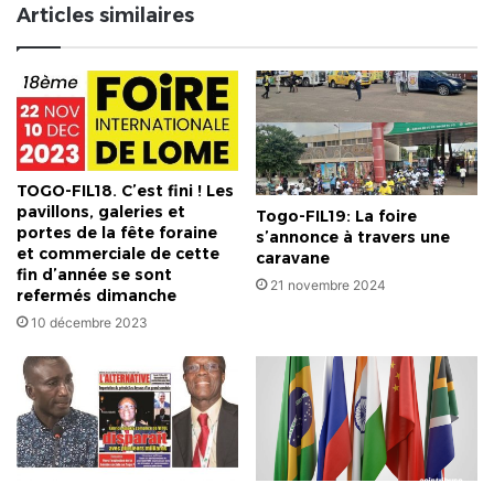
Articles similaires
à
la
tribune
TOGO-FIL18. C’est fini ! Les
pavillons, galeries et
Togo-FIL19: La foire
portes de la fête foraine
s’annonce à travers une
et commerciale de cette
caravane
fin d’année se sont
21 novembre 2024
refermés dimanche
10 décembre 2023