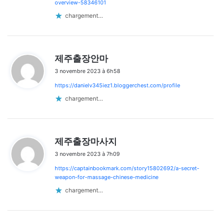
:
overview-58346101
chargement…
d
제주출장안마
i
3 novembre 2023 à 6h58
t
https://danielv345iez1.bloggerchest.com/profile
:
chargement…
d
제주출장마사지
i
3 novembre 2023 à 7h09
t
https://captainbookmark.com/story15802692/a-secret-
:
weapon-for-massage-chinese-medicine
chargement…