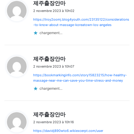
d
제주출장안마
i
2 novembre 2023 à 10h02
t
https://troy2oomj.blog4youth.com/23135122/considerations
:
-to-know-about-massage-koreatown-los-angeles
chargement…
d
제주출장안마
i
2 novembre 2023 à 10h07
t
https://bookmarkinginfo.com/story15823215/how-healthy-
:
massage-near-me-can-save-you-time-stress-and-money
chargement…
d
제주출장안마
i
2 novembre 2023 à 10h16
t
https://davidj890wto6.wikiexcerpt.com/user