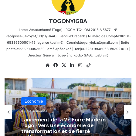
TOGONYIGBA
Lomé-Amadanhomé (Togo) | RCCM:TG-LOM 2018 A 5677 | N°
Récépissé:0425/24/03/11/HAAC | Banque:Orabank / Numéro de Compte:06101-
65386500501-49 (agence kpalimé) | Courriel:togonyigba@gmail.com | Boîte
postale:23BP90053539 Lomé Apédokoè | Tel:(00228) 99460630/93921010 |
Directeur Général : José-Éric Kodjo GAGLI (LeDivin)
Website
Facebook
X
Linkedin
Instagram
TikTok
Économie
il y a 4 semaines
Lancement de la 7e Foire Made in
Togo : Vers une économie de
transformation et de fierté
nationale