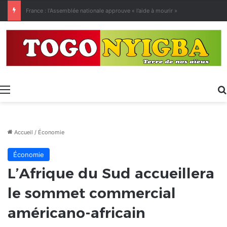
[LeCoupD’œil] Le chassé-croisé entre vacanciers de juillet et d’août a commencé.
Menu
Accueil
/
Économie
Économie
L’Afrique du Sud accueillera
le sommet commercial
américano-africain