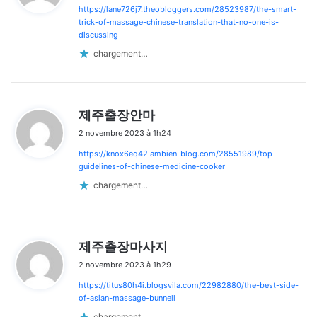
https://lane726j7.theobloggers.com/28523987/the-smart-
:
trick-of-massage-chinese-translation-that-no-one-is-
discussing
chargement…
d
제주출장안마
i
2 novembre 2023 à 1h24
t
https://knox6eq42.ambien-blog.com/28551989/top-
:
guidelines-of-chinese-medicine-cooker
chargement…
d
제주출장마사지
i
2 novembre 2023 à 1h29
t
https://titus80h4i.blogsvila.com/22982880/the-best-side-
:
of-asian-massage-bunnell
chargement…