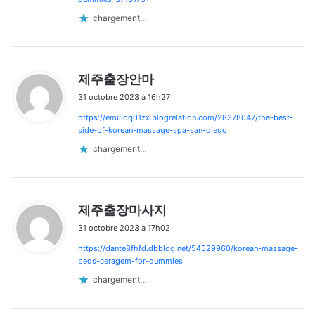
chargement…
d
제주출장안마
i
31 octobre 2023 à 16h27
t
https://emilioq01zx.blogrelation.com/28378047/the-best-
:
side-of-korean-massage-spa-san-diego
chargement…
d
제주출장마사지
i
31 octobre 2023 à 17h02
t
https://dante8fhfd.dbblog.net/54529960/korean-massage-
:
beds-ceragem-for-dummies
chargement…