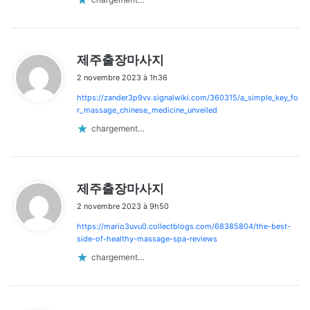
d
제주출장마사지
i
2 novembre 2023 à 1h36
t
https://zander3p9vv.signalwiki.com/360315/a_simple_key_fo
:
r_massage_chinese_medicine_unveiled
chargement…
d
제주출장마사지
i
2 novembre 2023 à 9h50
t
https://mario3uvu0.collectblogs.com/68385804/the-best-
:
side-of-healthy-massage-spa-reviews
chargement…