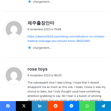
chargement…
d
제주출장안마
i
6 novembre 2023 à 11h08
t
https://alexiso0b2d.suomiblog.com/indicators-on-chinese-
:
medical-massage-you-should-know-38002465
chargement…
d
rose toys
i
6 novembre 2023 à 16h25
t
The subsequent time I read a blog, I hope that it doesnt
:
disappoint me as much as this one. I mean, I know it was my
choice to learn, but I truly thought youd have something
attention-grabbing to say. All I hear is a bunch of whining
about one thing that you might repair when you werent too
busy searching for attention.
Facebook
X
Linkedin
Reddit
Messenger
WhatsApp
Telegram