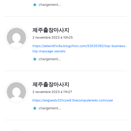
:
chargement…
d
제주출장마사지
i
2 novembre 2023 à 10h25
t
https://edwin61o9a.blogofoto.com/53535392/top-business-
:
trip-massage-secrets
chargement…
d
제주출장마사지
i
2 novembre 2023 à 11h27
t
https://englands331czw9.thecomputerwiki.com/user
:
chargement…