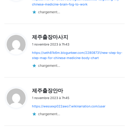
:
chinese-medicine-brain-fog-to-work
chargement…
d
제주출장마사지
i
1 novembre 2023 à 7h43
t
https://seth81k6m.blogunteer.com/22808731/new-step-by-
:
step-map-for-chinese-medicine-body-chart
chargement…
d
제주출장안마
i
1 novembre 2023 à 7h45
t
https://wessexp022awo7.wikinarration.com/user
:
chargement…