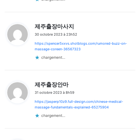
d
제주출장마사지
i
30 octobre 2023 à 23h52
t
https://spencer5xxvs.shotblogs.com/rumored-buzz-on-
:
massage-coreen-36567323
chargement…
d
제주출장안마
i
31 octobre 2023 à 8h59
t
https://jasperp10z9.full-design.com/chinese-medical-
:
massage-fundamentals-explained-65275904
chargement…