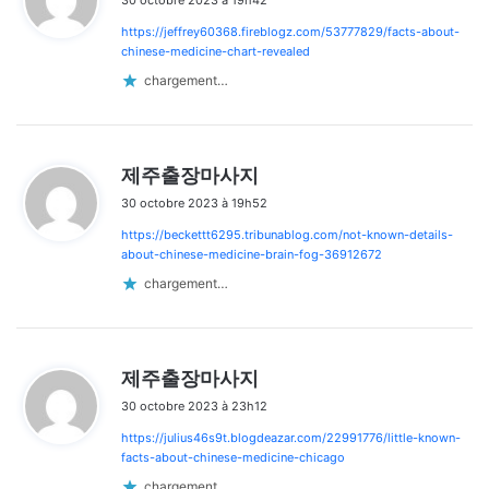
t
https://jeffrey60368.fireblogz.com/53777829/facts-about-
:
chinese-medicine-chart-revealed
chargement…
d
제주출장마사지
i
30 octobre 2023 à 19h52
t
https://beckettt6295.tribunablog.com/not-known-details-
:
about-chinese-medicine-brain-fog-36912672
chargement…
d
제주출장마사지
i
30 octobre 2023 à 23h12
t
https://julius46s9t.blogdeazar.com/22991776/little-known-
:
facts-about-chinese-medicine-chicago
chargement…