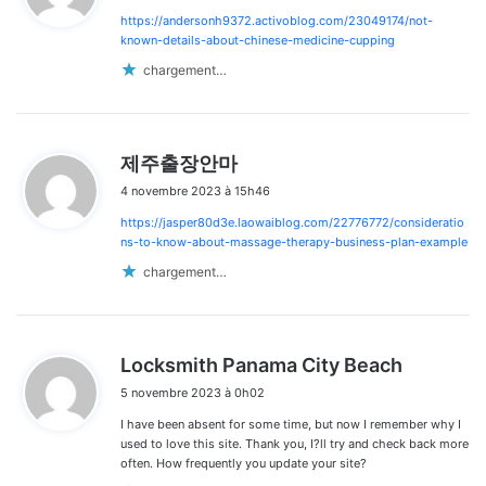
https://andersonh9372.activoblog.com/23049174/not-
:
known-details-about-chinese-medicine-cupping
chargement…
d
제주출장안마
i
4 novembre 2023 à 15h46
t
https://jasper80d3e.laowaiblog.com/22776772/consideratio
:
ns-to-know-about-massage-therapy-business-plan-example
chargement…
d
Locksmith Panama City Beach
i
5 novembre 2023 à 0h02
t
I have been absent for some time, but now I remember why I
:
used to love this site. Thank you, I?ll try and check back more
often. How frequently you update your site?