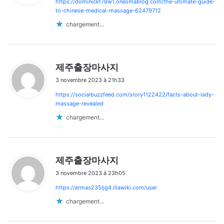
https://dominickf78w1.onesmablog.com/the-ultimate-guide-
:
to-chinese-medical-massage-62479712
chargement…
d
제주출장마사지
i
3 novembre 2023 à 21h33
t
https://socialbuzzfeed.com/story1122422/facts-about-lady-
:
massage-revealed
chargement…
d
제주출장마사지
i
3 novembre 2023 à 23h05
t
https://ermas235ljg4.illawiki.com/user
:
chargement…