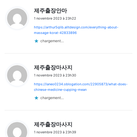
d
제주출장안마
i
1 novembre 2023 à 23h22
t
https://arthur5qlib.alltdesign.com/everything-about-
:
massage-korat-42833896
chargement…
d
제주출장마사지
i
1 novembre 2023 à 23h30
t
https://laneo0234.oblogation.com/22905873/what-does-
:
chinese-medicine-cupping-mean
chargement…
d
제주출장마사지
i
1 novembre 2023 à 23h39
t