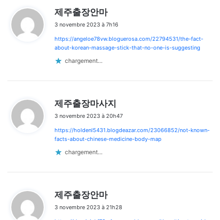
d
제주출장안마
i
3 novembre 2023 à 7h16
t
https://angeloe78vw.bloguerosa.com/22794531/the-fact-
:
about-korean-massage-stick-that-no-one-is-suggesting
chargement…
d
제주출장마사지
i
3 novembre 2023 à 20h47
t
https://holdenl5431.blogdeazar.com/23066852/not-known-
:
facts-about-chinese-medicine-body-map
chargement…
d
제주출장안마
i
3 novembre 2023 à 21h28
t