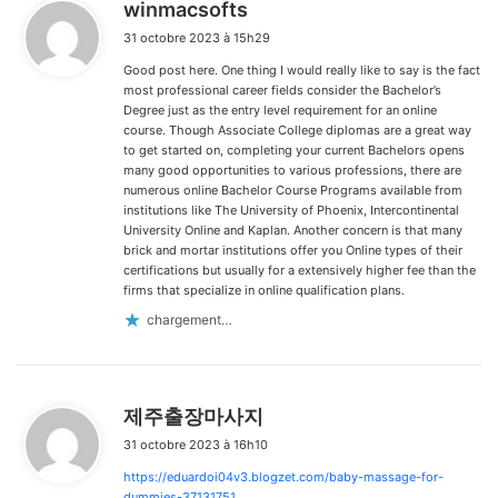
d
winmacsofts
i
31 octobre 2023 à 15h29
t
Good post here. One thing I would really like to say is the fact
:
most professional career fields consider the Bachelor’s
Degree just as the entry level requirement for an online
course. Though Associate College diplomas are a great way
to get started on, completing your current Bachelors opens
many good opportunities to various professions, there are
numerous online Bachelor Course Programs available from
institutions like The University of Phoenix, Intercontinental
University Online and Kaplan. Another concern is that many
brick and mortar institutions offer you Online types of their
certifications but usually for a extensively higher fee than the
firms that specialize in online qualification plans.
chargement…
d
제주출장마사지
i
31 octobre 2023 à 16h10
t
https://eduardoi04v3.blogzet.com/baby-massage-for-
:
dummies-37131751