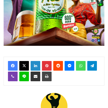
Facebook
X
Linkedin
Pinterest
Reddit
Messenger
WhatsApp
Telegra
Viber
Ligne
Partager par email
Imprimer