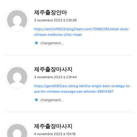
d
제주출장안마
i
3 novembre 2023 à 23h36
t
https://emiliof0629.blog2learn.com/70660285/what-does-
:
chinese-medicine-clinic-mean
chargement…
d
제주출장마사지
i
3 novembre 2023 à 23h44
t
https://garrett9t2wo.isblog.net/the-single-best-strategy-to-
:
use-for-chinese-massage-san-antonio-39814397
chargement…
d
제주출장마사지
i
4 novembre 2023 à 15h18
t