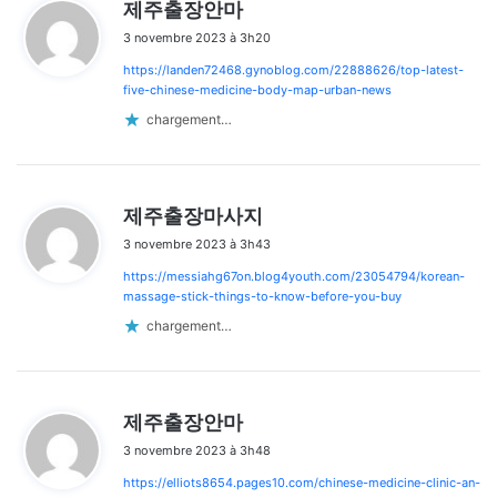
d
제주출장안마
i
3 novembre 2023 à 3h20
t
https://landen72468.gynoblog.com/22888626/top-latest-
:
five-chinese-medicine-body-map-urban-news
chargement…
d
제주출장마사지
i
3 novembre 2023 à 3h43
t
https://messiahg67on.blog4youth.com/23054794/korean-
:
massage-stick-things-to-know-before-you-buy
chargement…
d
제주출장안마
i
3 novembre 2023 à 3h48
t
https://elliots8654.pages10.com/chinese-medicine-clinic-an-