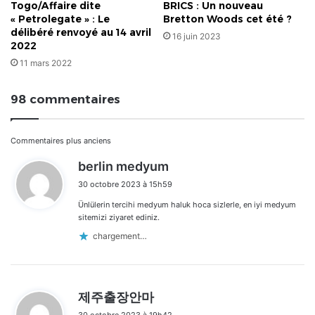
Togo/Affaire dite
BRICS : Un nouveau
« Petrolegate » : Le
Bretton Woods cet été ?
délibéré renvoyé au 14 avril
16 juin 2023
2022
11 mars 2022
98 commentaires
Navigation
Commentaires plus anciens
d
berlin medyum
dans
i
30 octobre 2023 à 15h59
t
les
Ünlülerin tercihi medyum haluk hoca sizlerle, en iyi medyum
:
commentaires
sitemizi ziyaret ediniz.
chargement…
d
제주출장안마
i
30 octobre 2023 à 19h42