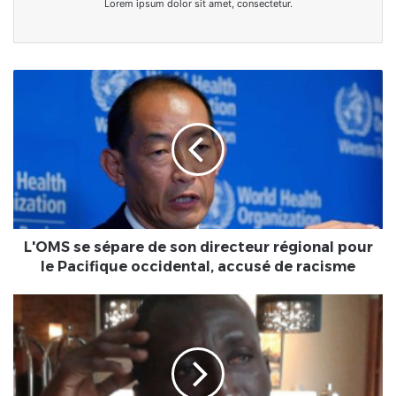
Lorem ipsum dolor sit amet, consectetur.
L'OMS
se
sépare
de
son
directeur
régional
pour
le
Pacifique
L'OMS se sépare de son directeur régional pour
occidental,
le Pacifique occidental, accusé de racisme
accusé
de
TOGO:
racisme
L'infernale
mésaventure
de
Ferdinand
Ayité.