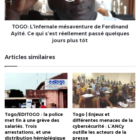
Ce
qui
s’est
réellement
TOGO: L'infernale mésaventure de Ferdinand
passé
Ayité. Ce qui s’est réellement passé quelques
quelques
jours plus tôt
jours
plus
Articles similaires
tôt
Togo/EDITOGO : la police
Togo | Enjeux et
met fin à une grève des
différentes menaces de la
salariés. Trois
cybersécurité : L’ANCy
arrestations, et une
outille les acteurs de la
distribution hémiplégique
presse