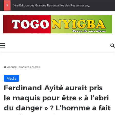
1ère Édition des Grandes Retrouvailles des Ressortissants de Kpélé Govié Apégamé / Sokpé
Menu
Accueil
/
Société
/
Média
Média
Ferdinand Ayité aurait pris
le maquis pour être « à l’abri
du danger » ? L’homme a fait