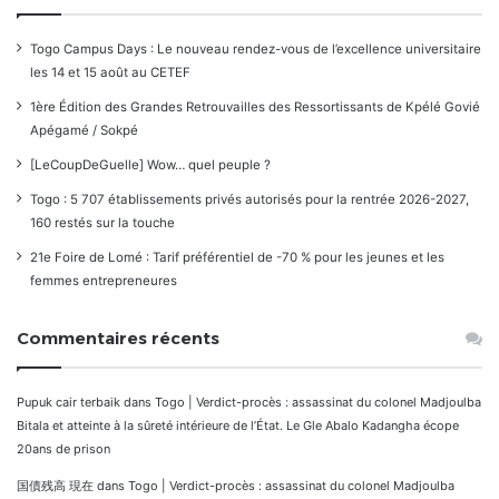
Togo Campus Days : Le nouveau rendez-vous de l’excellence universitaire
les 14 et 15 août au CETEF
1ère Édition des Grandes Retrouvailles des Ressortissants de Kpélé Govié
Apégamé / Sokpé
[LeCoupDeGuelle] Wow… quel peuple ?
Togo : 5 707 établissements privés autorisés pour la rentrée 2026-2027,
160 restés sur la touche
21e Foire de Lomé : Tarif préférentiel de -70 % pour les jeunes et les
femmes entrepreneures
Commentaires récents
Pupuk cair terbaik
dans
Togo | Verdict-procès : assassinat du colonel Madjoulba
Bitala et atteinte à la sûreté intérieure de l’État. Le Gle Abalo Kadangha écope
20ans de prison
国債残高 現在
dans
Togo | Verdict-procès : assassinat du colonel Madjoulba