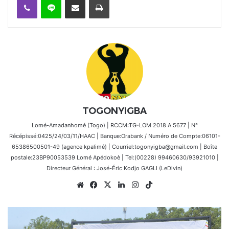
TOGONYIGBA
Lomé-Amadanhomé (Togo) | RCCM:TG-LOM 2018 A 5677 | N°
Récépissé:0425/24/03/11/HAAC | Banque:Orabank / Numéro de Compte:06101-
65386500501-49 (agence kpalimé) | Courriel:togonyigba@gmail.com | Boîte
postale:23BP90053539 Lomé Apédokoè | Tel:(00228) 99460630/93921010 |
Directeur Général : José-Éric Kodjo GAGLI (LeDivin)
Website
Facebook
X
Linkedin
Instagram
TikTok