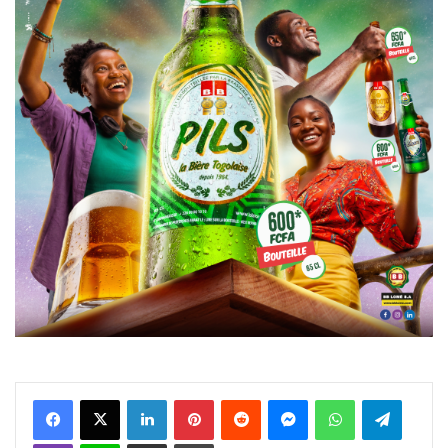
Facebook
X
Linkedin
Pinterest
Reddit
Messenger
WhatsApp
Telegra
Viber
Ligne
Partager par email
Imprimer