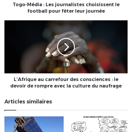
fêter
Togo-Média : Les journalistes choisissent le
leur
football pour fêter leur journée
journée
L’Afrique
au
carrefour
des
consciences
:
le
devoir
de
rompre
L’Afrique au carrefour des consciences : le
avec
devoir de rompre avec la culture du naufrage
la
culture
Articles similaires
du
naufrage