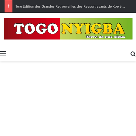
1ère Édition des Grandes Retrouvailles des Ressortissants de Kpélé Govié Apégamé / Sokpé
Menu