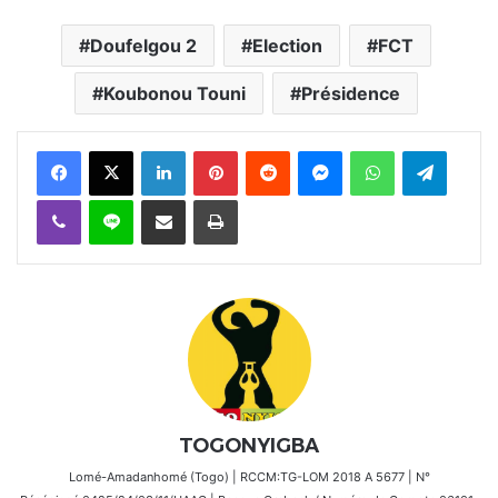
Doufelgou 2
Election
FCT
Koubonou Touni
Présidence
Facebook
X
Linkedin
Pinterest
Reddit
Messenger
WhatsApp
Telegra
Viber
Ligne
Partager par email
Imprimer
TOGONYIGBA
Lomé-Amadanhomé (Togo) | RCCM:TG-LOM 2018 A 5677 | N°