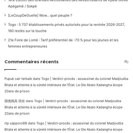
1ère Édition des Grandes Retrouvailles des Ressortissants de Kpélé Govié
Apégamé / Sokpé
[LeCoupDeGuelle] Wow… quel peuple ?
Togo : 5 707 établissements privés autorisés pour la rentrée 2026-2027,
160 restés sur la touche
21e Foire de Lomé : Tarif préférentiel de -70 % pour les jeunes et les
femmes entrepreneures
Commentaires récents
Pupuk cair terbaik
dans
Togo | Verdict-procès : assassinat du colonel Madjoulba
Bitala et atteinte à la sûreté intérieure de l’État. Le Gle Abalo Kadangha écope
20ans de prison
国債残高 現在
dans
Togo | Verdict-procès : assassinat du colonel Madjoulba
Bitala et atteinte à la sûreté intérieure de l’État. Le Gle Abalo Kadangha écope
20ans de prison
rtp sapporo88
dans
Togo | Verdict-procès : assassinat du colonel Madjoulba
Bitala et atteinte à la sûreté intérieure de l’État. Le Gle Abalo Kadangha écope