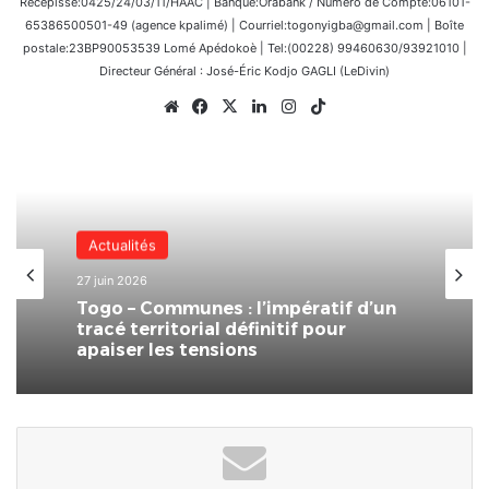
Récépissé:0425/24/03/11/HAAC | Banque:Orabank / Numéro de Compte:06101-
65386500501-49 (agence kpalimé) | Courriel:togonyigba@gmail.com | Boîte
postale:23BP90053539 Lomé Apédokoè | Tel:(00228) 99460630/93921010 |
Directeur Général : José-Éric Kodjo GAGLI (LeDivin)
Website
Facebook
X
Linkedin
Instagram
TikTok
Santé
Actualités
24 juin 2026
Lomé accueille la 2ème édition
27 juin 2026
d’HUMANIS : la santé pour tous au
cœur du CETEF
Togo – Communes : l’impératif d’un
tracé territorial définitif pour
apaiser les tensions