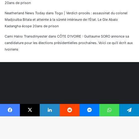
20ans de prison
Neatherland News Today
dans
Togo | Verdict-procès : assassinat du colonel
Madjoulba Bitala et atteinte à la sûreté intérieure de l’État. Le Gle Abalo
Kadangha écope 20ans de prison
Cami Halısı Transdinyester
dans
CÔTE D’IVOIRE : Guillaume SORO annonce sa
candidature pour les élections présidentielles prochaines. Voici ce qu’il écrit aux
Ivoiriens
Facebook
X
Linkedin
Reddit
Messenger
WhatsApp
Telegram
© Copyright 2026, Tous droits réservés |
Réaliser par