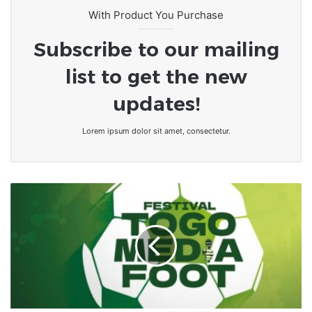
With Product You Purchase
Subscribe to our mailing
list to get the new
updates!
Lorem ipsum dolor sit amet, consectetur.
Togo-
Média
:
Les
journalistes
choisissent
le
football
pour