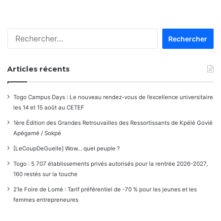
Rechercher :
Articles récents
Togo Campus Days : Le nouveau rendez-vous de l’excellence universitaire
les 14 et 15 août au CETEF
1ère Édition des Grandes Retrouvailles des Ressortissants de Kpélé Govié
Apégamé / Sokpé
[LeCoupDeGuelle] Wow… quel peuple ?
Togo : 5 707 établissements privés autorisés pour la rentrée 2026-2027,
160 restés sur la touche
21e Foire de Lomé : Tarif préférentiel de -70 % pour les jeunes et les
femmes entrepreneures