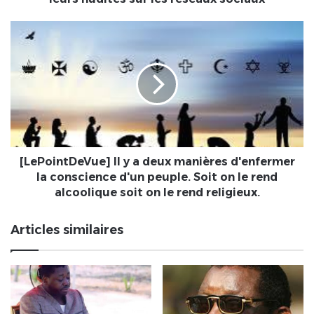
exposent
leurs
[LePointDeVue]
nudités
Il
sur
y
les
a
réseaux
deux
sociaux
manières
d'enfermer
la
conscience
d'un
[LePointDeVue] Il y a deux manières d'enfermer
peuple.
la conscience d'un peuple. Soit on le rend
Soit
alcoolique soit on le rend religieux.
on
le
Articles similaires
rend
alcoolique
soit
on
le
rend