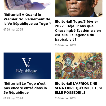
religieux.
[Éditorial] À Quand le
Premier Gouvernement de
[Éditorial] Togo/5 février
la Ve République au Togo ?
2022 : Déjà 17 ans que
29 mai 2025
Gnassingbé Eyadéma s’en
est allé. La légende du
baobab vit !
5 février 2022
[Éditorial] L’AFRIQUE NE
[Éditorial] Le Togo n’est
SERA LIBRE QU’UNIE, ET, SI
pas encore entré dans la
ELLE POSSÈDE[…]
5e République
5 février 2024
29 mai 2024