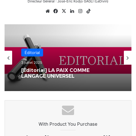
Directeur Général : José-Éric Kodjo GAGLI (LeDivin)
Website
Facebook
X
Linkedin
Instagram
TikTok
Éditorial
3 juillet 2025
[Éditorial] LA PAIX COMME
LANGAGE UNIVERSEL
With Product You Purchase