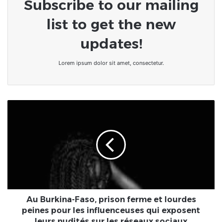
Subscribe to our mailing
list to get the new
updates!
Lorem ipsum dolor sit amet, consectetur.
Au
Burkina-
Faso,
prison
ferme
et
lourdes
peines
pour
les
Au Burkina-Faso, prison ferme et lourdes
influenceuses
peines pour les influenceuses qui exposent
qui
leurs nudités sur les réseaux sociaux