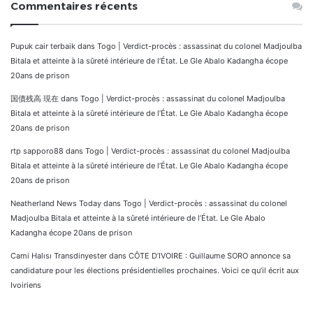
Commentaires récents
Pupuk cair terbaik
dans
Togo | Verdict-procès : assassinat du colonel Madjoulba
Bitala et atteinte à la sûreté intérieure de l’État. Le Gle Abalo Kadangha écope
20ans de prison
国債残高 現在
dans
Togo | Verdict-procès : assassinat du colonel Madjoulba
Bitala et atteinte à la sûreté intérieure de l’État. Le Gle Abalo Kadangha écope
20ans de prison
rtp sapporo88
dans
Togo | Verdict-procès : assassinat du colonel Madjoulba
Bitala et atteinte à la sûreté intérieure de l’État. Le Gle Abalo Kadangha écope
20ans de prison
Neatherland News Today
dans
Togo | Verdict-procès : assassinat du colonel
Madjoulba Bitala et atteinte à la sûreté intérieure de l’État. Le Gle Abalo
Kadangha écope 20ans de prison
Cami Halısı Transdinyester
dans
CÔTE D’IVOIRE : Guillaume SORO annonce sa
candidature pour les élections présidentielles prochaines. Voici ce qu’il écrit aux
Ivoiriens