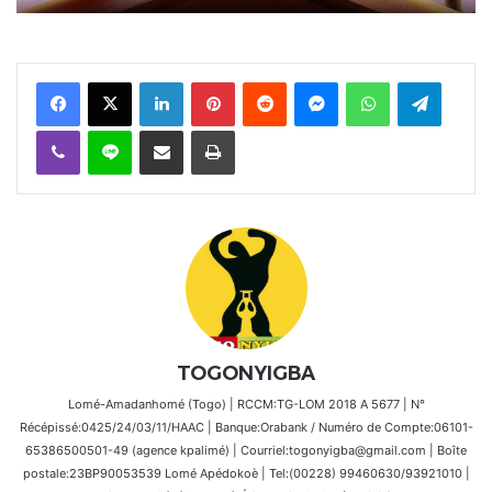
Facebook
X
Linkedin
Pinterest
Reddit
Messenger
WhatsApp
Telegra
Viber
Ligne
Partager par email
Imprimer
TOGONYIGBA
Lomé-Amadanhomé (Togo) | RCCM:TG-LOM 2018 A 5677 | N°
Récépissé:0425/24/03/11/HAAC | Banque:Orabank / Numéro de Compte:06101-
65386500501-49 (agence kpalimé) | Courriel:togonyigba@gmail.com | Boîte
postale:23BP90053539 Lomé Apédokoè | Tel:(00228) 99460630/93921010 |