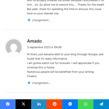
And he actually ordered me dinner because I discovered it for
him… lol. So allow me to reword this…. Thanks for the meal!!
But yeah, thanx for spending the time to discuss this issue
here on your internet site.
chargement…
d
Amado
i
3 septembre 2023 à 10h36
t
Hi there, just became alert to your blog through Google, and
:
found that it’s really informative.
I am gonna watch out for brussels. I will appreciate if you
continue this in future.
Numerous people will be benefited from your writing.
Cheers!
chargement…
d
Frederick
i
Facebook
X
Linkedin
Reddit
Messenger
WhatsApp
Telegram