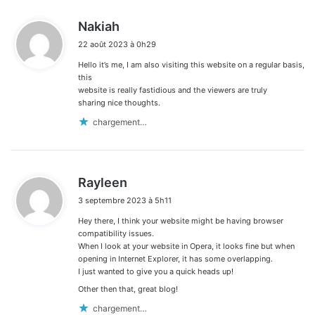
d
Nakiah
i
22 août 2023 à 0h29
t
Hello it’s me, I am also visiting this website on a regular basis,
:
this
website is really fastidious and the viewers are truly
sharing nice thoughts.
chargement…
d
Rayleen
i
3 septembre 2023 à 5h11
t
Hey there, I think your website might be having browser
:
compatibility issues.
When I look at your website in Opera, it looks fine but when
opening in Internet Explorer, it has some overlapping.
I just wanted to give you a quick heads up!
Other then that, great blog!
chargement…