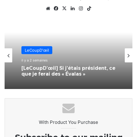
Website
Facebook
X
Linkedin
Instagram
TikTok
LeCoupD'œil
il y a 2 semaines
[LeCoupD’œil] Si j’étais président, ce
que je ferai des « Évalas »
With Product You Purchase