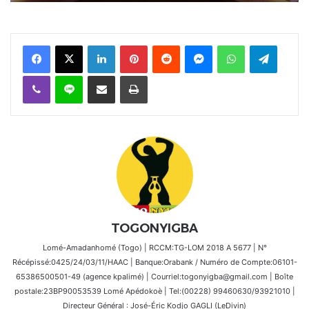
Facebook
X
Linkedin
Pinterest
Reddit
Messenger
WhatsApp
Telegra
Viber
Ligne
Partager par email
Imprimer
TOGONYIGBA
Lomé-Amadanhomé (Togo) | RCCM:TG-LOM 2018 A 5677 | N°
Récépissé:0425/24/03/11/HAAC | Banque:Orabank / Numéro de Compte:06101-
65386500501-49 (agence kpalimé) | Courriel:togonyigba@gmail.com | Boîte
postale:23BP90053539 Lomé Apédokoè | Tel:(00228) 99460630/93921010 |
Directeur Général : José-Éric Kodjo GAGLI (LeDivin)