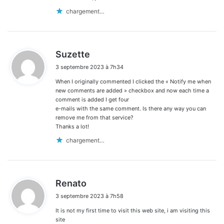
chargement…
d
Suzette
i
3 septembre 2023 à 7h34
t
When I originally commented I clicked the « Notify me when
:
new comments are added » checkbox and now each time a
comment is added I get four
e-mails with the same comment. Is there any way you can
remove me from that service?
Thanks a lot!
chargement…
d
Renato
i
3 septembre 2023 à 7h58
t
It is not my first time to visit this web site, i am visiting this
:
site