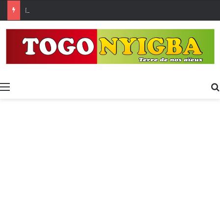
[LeCoupD’œil] Le chassé-croisé entre vacanciers de juillet et d’août a commencé.
Menu