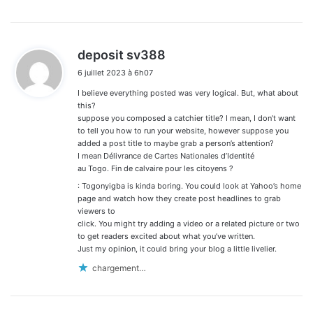
d
deposit sv388
i
6 juillet 2023 à 6h07
t
I believe everything posted was very logical. But, what about
:
this?
suppose you composed a catchier title? I mean, I don’t want
to tell you how to run your website, however suppose you
added a post title to maybe grab a person’s attention?
I mean Délivrance de Cartes Nationales d’Identité
au Togo. Fin de calvaire pour les citoyens ?
: Togonyigba is kinda boring. You could look at Yahoo’s home
page and watch how they create post headlines to grab
viewers to
click. You might try adding a video or a related picture or two
to get readers excited about what you’ve written.
Just my opinion, it could bring your blog a little livelier.
chargement…