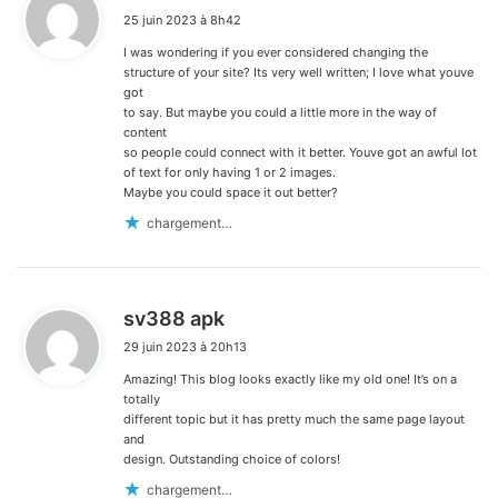
dans
i
25 juin 2023 à 8h42
t
les
I was wondering if you ever considered changing the
:
commentaires
structure of your site? Its very well written; I love what youve
got
to say. But maybe you could a little more in the way of
content
so people could connect with it better. Youve got an awful lot
of text for only having 1 or 2 images.
Maybe you could space it out better?
chargement…
d
sv388 apk
i
29 juin 2023 à 20h13
t
Amazing! This blog looks exactly like my old one! It’s on a
:
totally
different topic but it has pretty much the same page layout
and
design. Outstanding choice of colors!
chargement…