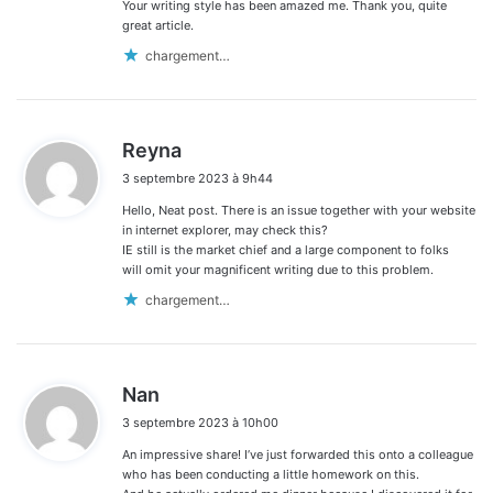
Your writing style has been amazed me. Thank you, quite
great article.
chargement…
d
Reyna
i
3 septembre 2023 à 9h44
t
Hello, Neat post. There is an issue together with your website
:
in internet explorer, may check this?
IE still is the market chief and a large component to folks
will omit your magnificent writing due to this problem.
chargement…
d
Nan
i
3 septembre 2023 à 10h00
t
An impressive share! I’ve just forwarded this onto a colleague
:
who has been conducting a little homework on this.