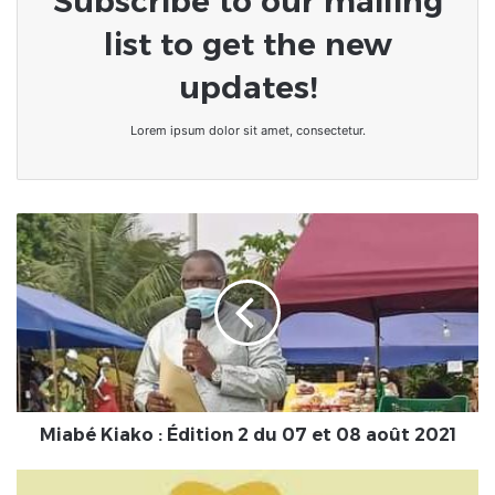
Subscribe to our mailing
list to get the new
updates!
Lorem ipsum dolor sit amet, consectetur.
Miabé
Kiako
:
Édition
2
du
07
et
08
août
Miabé Kiako : Édition 2 du 07 et 08 août 2021
2021
[Chronique]