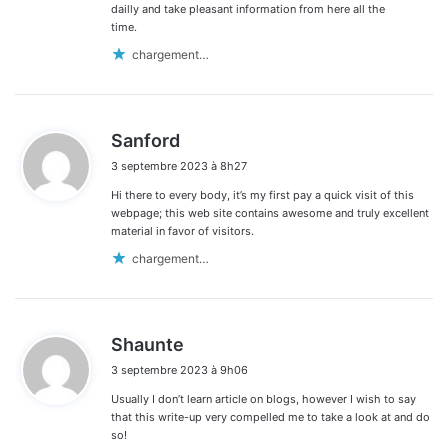
dailly and take pleasant information from here all the
time.
chargement…
d
Sanford
i
3 septembre 2023 à 8h27
t
Hi there to every body, it’s my first pay a quick visit of this
:
webpage; this web site contains awesome and truly excellent
material in favor of visitors.
chargement…
d
Shaunte
i
3 septembre 2023 à 9h06
t
Usually I don’t learn article on blogs, however I wish to say
:
that this write-up very compelled me to take a look at and do
so!