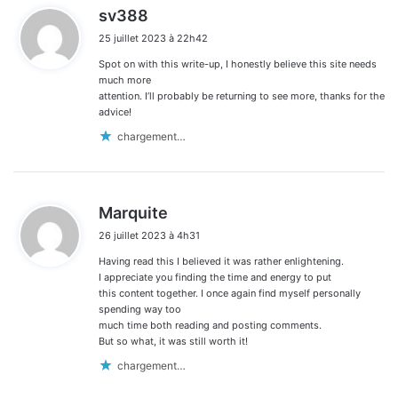
d
sv388
i
25 juillet 2023 à 22h42
t
Spot on with this write-up, I honestly believe this site needs
:
much more
attention. I’ll probably be returning to see more, thanks for the
advice!
chargement…
d
Marquite
i
26 juillet 2023 à 4h31
t
Having read this I believed it was rather enlightening.
:
I appreciate you finding the time and energy to put
this content together. I once again find myself personally
spending way too
much time both reading and posting comments.
But so what, it was still worth it!
chargement…