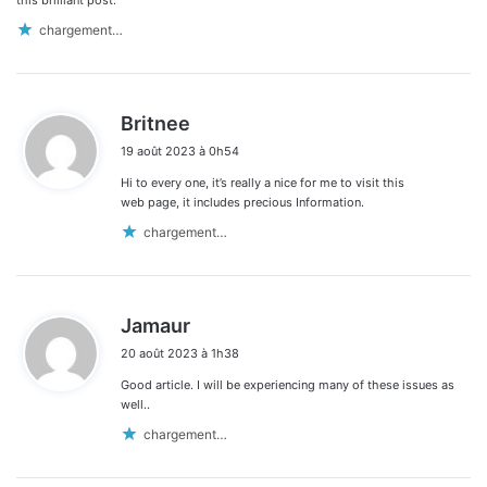
this brilliant post.
chargement…
d
Britnee
i
19 août 2023 à 0h54
t
Hi to every one, it’s really a nice for me to visit this
:
web page, it includes precious Information.
chargement…
d
Jamaur
i
20 août 2023 à 1h38
t
Good article. I will be experiencing many of these issues as
:
well..
chargement…