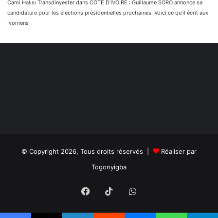
Cami Halısı Transdinyester
dans
CÔTE D’IVOIRE : Guillaume SORO annonce sa
candidature pour les élections présidentielles prochaines. Voici ce qu’il écrit aux
Ivoiriens
© Copyright 2026, Tous droits réservés |
Réaliser par
Togonyigba
Facebook
TikTok
WhatsApp