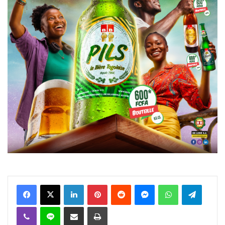
Facebook
X
Linkedin
Pinterest
Reddit
Messenger
WhatsApp
Telegra
Viber
Ligne
Partager par email
Imprimer