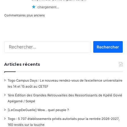
chargement…
Navigation
Commentaires plus anciens
dans
les
Rechercher :
commentaires
Articles récents
Togo Campus Days : Le nouveau rendez-vous de l’excellence universitaire
les 14 et 15 août au CETEF
1ère Édition des Grandes Retrouvailles des Ressortissants de Kpélé Govié
Apégamé / Sokpé
[LeCoupDeGuelle] Wow… quel peuple ?
Togo : 5 707 établissements privés autorisés pour la rentrée 2026-2027,
160 restés sur la touche