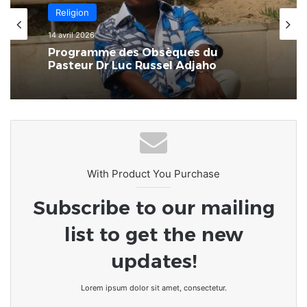
Afrique
Religion
8 mars 2026
14 avril 2026
L’Afrique au carrefour des
consciences : le devoir de rompre
avec la culture du naufrage
Programme des Obsèques du
Pasteur Dr Luc Russel Adjaho
With Product You Purchase
Subscribe to our mailing
list to get the new
updates!
Lorem ipsum dolor sit amet, consectetur.