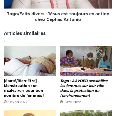
action
chez
Céphas
Togo/Faits divers : Jésus est toujours en action
Antonio
chez Céphas Antonio
Articles similaires
[Santé/Bien-Être]
Togo : AAVOED sensibilise
Menstruation : un
les femmes sur leur rôle
« calvaire » pour bon
dans la protection de
nombre de femmes !
l’environnement
2 février 2022
3 avril 2022