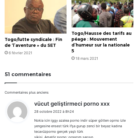
Togo/Hausse des tarifs au
péage : Mouvement
Togo/lutte syndicale : Fin
d’humeur sur la nationale
de ‘l’aventure » du SET
5
6 février 2021
18 mars 2021
51 commentaires
Navigation
Commentaires plus anciens
d
vücut geliştirmeci porno xxx
dans
i
28 octobre 2022 à 8h24
t
les
Nokia icin iggy azalea porno indir süper götten oprno izle
:
commentaires
yengesine ensest türk ifşa gurup zenci bir beyaz kadına
tecavüzporno gerçek yaşlı türk
sikişi. Amatör porno; orgazım sarışın.