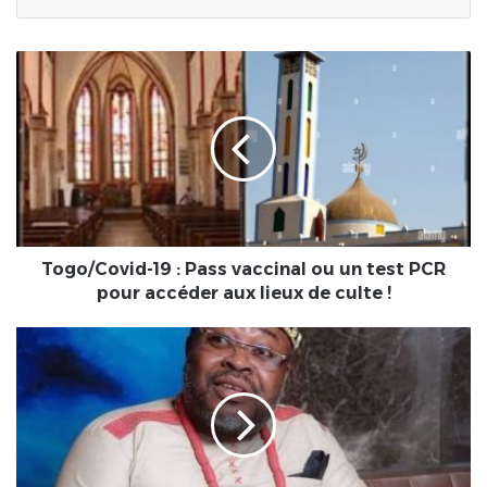
Togo/Covid-
19
:
Pass
vaccinal
ou
un
test
PCR
pour
Togo/Covid-19 : Pass vaccinal ou un test PCR
accéder
pour accéder aux lieux de culte !
aux
lieux
Togo/Faits
de
divers
culte
:
!
Jésus
est
toujours
en