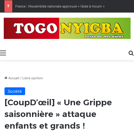
France : l’Assemblée nationale approuve « l’aide à mourir »
Menu
Accueil
/
Libre opinion
Société
[CoupD’œil] « Une Grippe
saisonnière » attaque
enfants et grands !