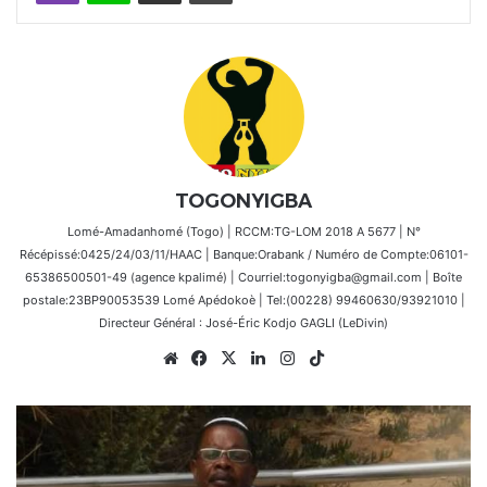
TOGONYIGBA
Lomé-Amadanhomé (Togo) | RCCM:TG-LOM 2018 A 5677 | N°
Récépissé:0425/24/03/11/HAAC | Banque:Orabank / Numéro de Compte:06101-
65386500501-49 (agence kpalimé) | Courriel:togonyigba@gmail.com | Boîte
postale:23BP90053539 Lomé Apédokoè | Tel:(00228) 99460630/93921010 |
Directeur Général : José-Éric Kodjo GAGLI (LeDivin)
Website
Facebook
X
Linkedin
Instagram
TikTok