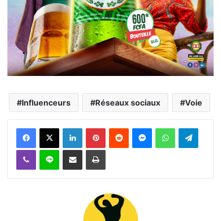
Influenceurs
Réseaux sociaux
Voie
Facebook
X
Linkedin
Pinterest
Reddit
Messenger
WhatsApp
Telegra
Viber
Ligne
Partager par email
Imprimer