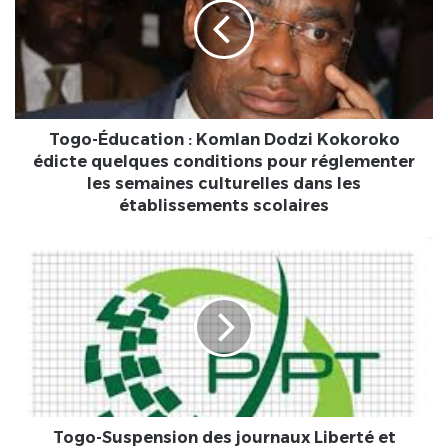
Komlan
Dodzi
Kokoroko
édicte
quelques
conditions
pour
Togo-Éducation : Komlan Dodzi Kokoroko
réglementer
édicte quelques conditions pour réglementer
les
les semaines culturelles dans les
semaines
établissements scolaires
culturelles
dans
Togo-
les
Suspension
établissements
des
scolaires
journaux
Liberté
et
Tampa
:
La
HAAC
Togo-Suspension des journaux Liberté et