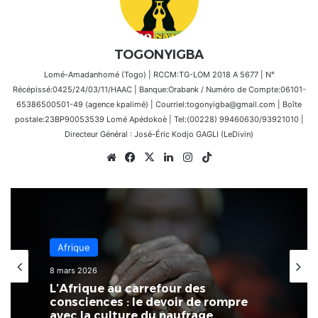
TOGONYIGBA
Lomé-Amadanhomé (Togo) | RCCM:TG-LOM 2018 A 5677 | N°
Récépissé:0425/24/03/11/HAAC | Banque:Orabank / Numéro de Compte:06101-
65386500501-49 (agence kpalimé) | Courriel:togonyigba@gmail.com | Boîte
postale:23BP90053539 Lomé Apédokoè | Tel:(00228) 99460630/93921010 |
Directeur Général : José-Éric Kodjo GAGLI (LeDivin)
Website
Facebook
X
Linkedin
Instagram
TikTok
Économie
3 mars 2026
Afrique
Au Togo, il existe un écart
8 mars 2026
significatif entre les performances