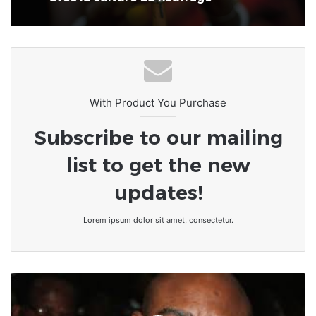
économiques reconnues et la réalité
quotidienne des foyers
L’Afrique au carrefour des
consciences : le devoir de rompre
avec la culture du naufrage
With Product You Purchase
Subscribe to our mailing
list to get the new
updates!
Lorem ipsum dolor sit amet, consectetur.
Togo-
Éducation
: