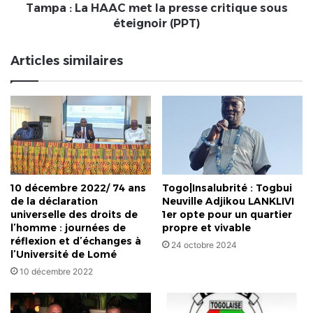
met
Tampa : La HAAC met la presse critique sous
la
éteignoir (PPT)
presse
critique
Articles similaires
sous
éteignoir
(PPT)
10 décembre 2022/ 74 ans
Togo|Insalubrité : Togbui
de la déclaration
Neuville Adjikou LANKLIVI
universelle des droits de
1er opte pour un quartier
l’homme : journées de
propre et vivable
réflexion et d’échanges à
24 octobre 2024
l’Université de Lomé
10 décembre 2022