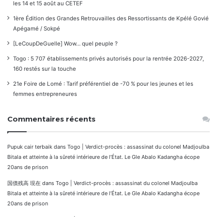
les 14 et 15 août au CETEF
1ère Édition des Grandes Retrouvailles des Ressortissants de Kpélé Govié
Apégamé / Sokpé
[LeCoupDeGuelle] Wow… quel peuple ?
Togo : 5 707 établissements privés autorisés pour la rentrée 2026-2027,
160 restés sur la touche
21e Foire de Lomé : Tarif préférentiel de -70 % pour les jeunes et les
femmes entrepreneures
Commentaires récents
Pupuk cair terbaik
dans
Togo | Verdict-procès : assassinat du colonel Madjoulba
Bitala et atteinte à la sûreté intérieure de l’État. Le Gle Abalo Kadangha écope
20ans de prison
国債残高 現在
dans
Togo | Verdict-procès : assassinat du colonel Madjoulba
Bitala et atteinte à la sûreté intérieure de l’État. Le Gle Abalo Kadangha écope
20ans de prison