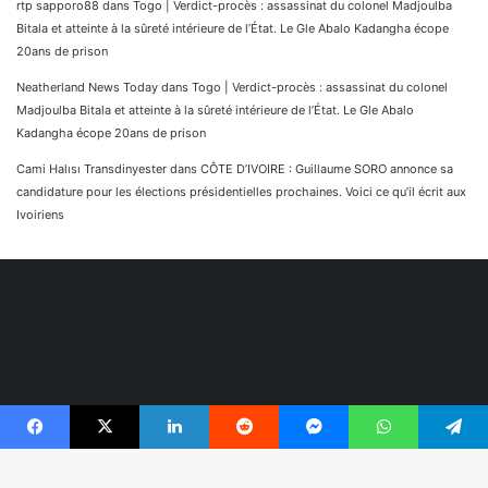
rtp sapporo88
dans
Togo | Verdict-procès : assassinat du colonel Madjoulba
Bitala et atteinte à la sûreté intérieure de l’État. Le Gle Abalo Kadangha écope
20ans de prison
Neatherland News Today
dans
Togo | Verdict-procès : assassinat du colonel
Madjoulba Bitala et atteinte à la sûreté intérieure de l’État. Le Gle Abalo
Kadangha écope 20ans de prison
Cami Halısı Transdinyester
dans
CÔTE D’IVOIRE : Guillaume SORO annonce sa
candidature pour les élections présidentielles prochaines. Voici ce qu’il écrit aux
Ivoiriens
Facebook
X
Linkedin
Reddit
Messenger
WhatsApp
Telegram