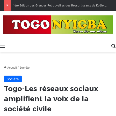
1ère Édition des Grandes Retrouvailles des Ressortissants de Kpélé Govié Apégamé / Sokpé
Menu
Accueil
/
Société
Société
Togo-Les réseaux sociaux
amplifient la voix de la
société civile