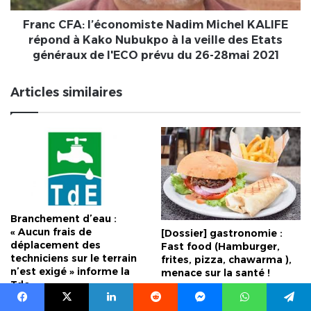
Kako
Nubukpo
Franc CFA: l’économiste Nadim Michel KALIFE
à
répond à Kako Nubukpo à la veille des Etats
la
généraux de l'ECO prévu du 26-28mai 2021
veille
des
Articles similaires
Etats
généraux
de
l'ECO
prévu
du
26-
28mai
2021
Branchement d’eau :
« Aucun frais de
[Dossier] gastronomie :
déplacement des
Fast food (Hamburger,
techniciens sur le terrain
frites, pizza, chawarma ),
n’est exigé » informe la
menace sur la santé !
Tde
20 avril 2022
8 février 2021
Facebook
X
Linkedin
Reddit
Messenger
WhatsApp
Telegram