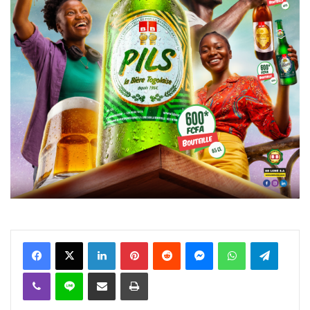
Facebook
X
Linkedin
Pinterest
Reddit
Messenger
WhatsApp
Telegra
Viber
Ligne
Partager par email
Imprimer