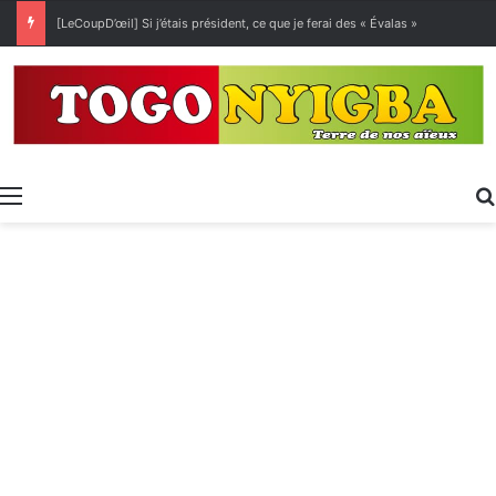
[LeCoupD’œil] Si j’étais président, ce que je ferai des « Évalas »
Menu