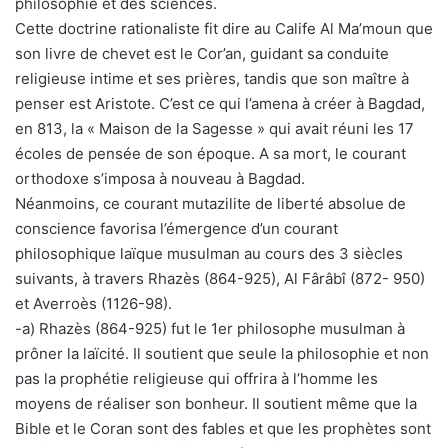
philosophie et des sciences.
Cette doctrine rationaliste fit dire au Calife Al Ma’moun que
son livre de chevet est le Cor’an, guidant sa conduite
religieuse intime et ses prières, tandis que son maître à
penser est Aristote. C’est ce qui l’amena à créer à Bagdad,
en 813, la « Maison de la Sagesse » qui avait réuni les 17
écoles de pensée de son époque. A sa mort, le courant
orthodoxe s’imposa à nouveau à Bagdad.
Néanmoins, ce courant mutazilite de liberté absolue de
conscience favorisa l’émergence d’un courant
philosophique laïque musulman au cours des 3 siècles
suivants, à travers Rhazès (864-925), Al Fârâbî (872- 950)
et Averroès (1126-98).
-a) Rhazès (864-925) fut le 1er philosophe musulman à
prôner la laïcité. Il soutient que seule la philosophie et non
pas la prophétie religieuse qui offrira à l’homme les
moyens de réaliser son bonheur. Il soutient même que la
Bible et le Coran sont des fables et que les prophètes sont