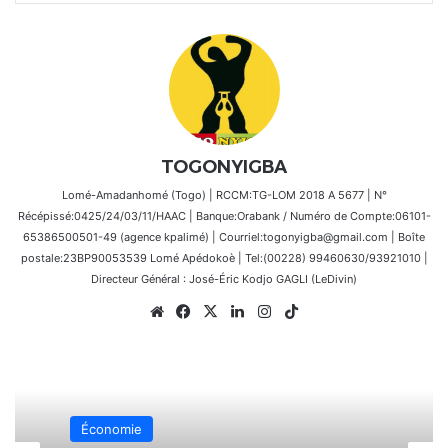
TOGONYIGBA
Lomé-Amadanhomé (Togo) | RCCM:TG-LOM 2018 A 5677 | N°
Récépissé:0425/24/03/11/HAAC | Banque:Orabank / Numéro de Compte:06101-
65386500501-49 (agence kpalimé) | Courriel:togonyigba@gmail.com | Boîte
postale:23BP90053539 Lomé Apédokoè | Tel:(00228) 99460630/93921010 |
Directeur Général : José-Éric Kodjo GAGLI (LeDivin)
Website
Facebook
X
Linkedin
Instagram
TikTok
Économie