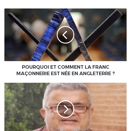
POURQUOI
ET
COMMENT
LA
FRANC
MAÇONNERIE
EST
NÉE
EN
ANGLETERRE
POURQUOI ET COMMENT LA FRANC
?
MAÇONNERIE EST NÉE EN ANGLETERRE ?
Franc
CFA:
l’économiste
Nadim
Michel
KALIFE
répond
à