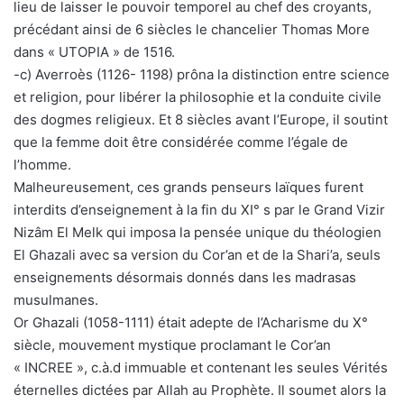
lieu de laisser le pouvoir temporel au chef des croyants,
précédant ainsi de 6 siècles le chancelier Thomas More
dans « UTOPIA » de 1516.
-c) Averroès (1126- 1198) prôna la distinction entre science
et religion, pour libérer la philosophie et la conduite civile
des dogmes religieux. Et 8 siècles avant l’Europe, il soutint
que la femme doit être considérée comme l’égale de
l’homme.
Malheureusement, ces grands penseurs laïques furent
interdits d’enseignement à la fin du XI° s par le Grand Vizir
Nizâm El Melk qui imposa la pensée unique du théologien
El Ghazali avec sa version du Cor’an et de la Shari’a, seuls
enseignements désormais donnés dans les madrasas
musulmanes.
Or Ghazali (1058-1111) était adepte de l’Acharisme du X°
siècle, mouvement mystique proclamant le Cor’an
« INCREE », c.à.d immuable et contenant les seules Vérités
éternelles dictées par Allah au Prophète. Il soumet alors la