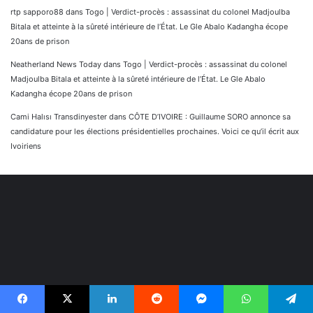
rtp sapporo88
dans
Togo | Verdict-procès : assassinat du colonel Madjoulba
Bitala et atteinte à la sûreté intérieure de l’État. Le Gle Abalo Kadangha écope
20ans de prison
Neatherland News Today
dans
Togo | Verdict-procès : assassinat du colonel
Madjoulba Bitala et atteinte à la sûreté intérieure de l’État. Le Gle Abalo
Kadangha écope 20ans de prison
Cami Halısı Transdinyester
dans
CÔTE D’IVOIRE : Guillaume SORO annonce sa
candidature pour les élections présidentielles prochaines. Voici ce qu’il écrit aux
Ivoiriens
Facebook
X
Linkedin
Reddit
Messenger
WhatsApp
Telegram