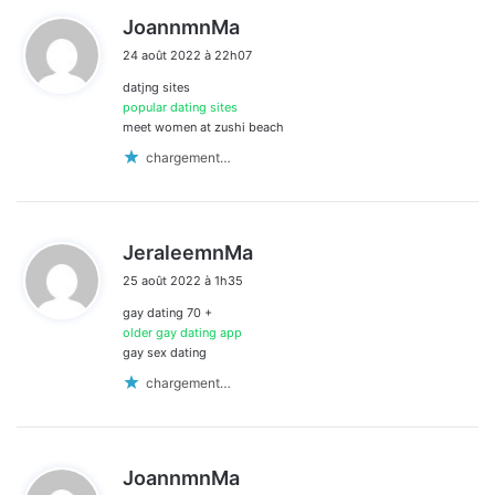
d
JoannmnMa
i
24 août 2022 à 22h07
t
datjng sites
:
popular dating sites
meet women at zushi beach
chargement…
d
JeraleemnMa
i
25 août 2022 à 1h35
t
gay dating 70 +
:
older gay dating app
gay sex dating
chargement…
d
JoannmnMa
i