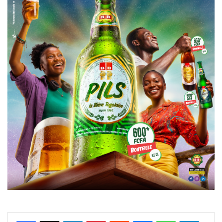
Facebook
X
Linkedin
Pinterest
Reddit
Messenger
WhatsApp
Telegra