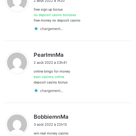
2 août 2022 à 1h20
t
les
free sign up bonus
:
commentaires
no deposit casino bonuses
free money no deposit casino
chargement…
d
PearlmnMa
i
2 août 2022 à 23h41
t
online bingo for money
:
best casinos online
deposit casino bonus
chargement…
d
BobbiemnMa
i
3 août 2022 à 22h13
t
win real money casino