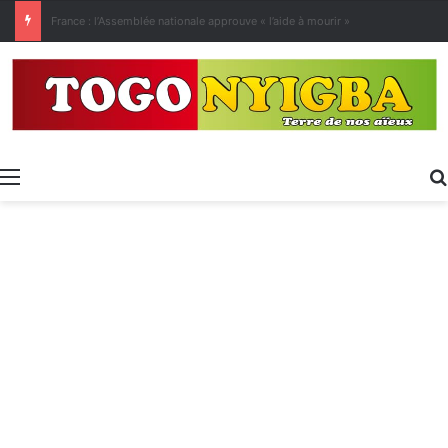
[LeCoupD’œil] Le chassé-croisé entre vacanciers de juillet et d’août a commencé.
Menu