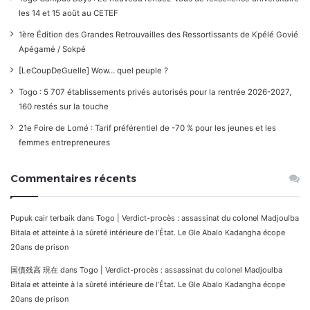
les 14 et 15 août au CETEF
1ère Édition des Grandes Retrouvailles des Ressortissants de Kpélé Govié
Apégamé / Sokpé
[LeCoupDeGuelle] Wow… quel peuple ?
Togo : 5 707 établissements privés autorisés pour la rentrée 2026-2027,
160 restés sur la touche
21e Foire de Lomé : Tarif préférentiel de -70 % pour les jeunes et les
femmes entrepreneures
Commentaires récents
Pupuk cair terbaik
dans
Togo | Verdict-procès : assassinat du colonel Madjoulba
Bitala et atteinte à la sûreté intérieure de l’État. Le Gle Abalo Kadangha écope
20ans de prison
国債残高 現在
dans
Togo | Verdict-procès : assassinat du colonel Madjoulba
Bitala et atteinte à la sûreté intérieure de l’État. Le Gle Abalo Kadangha écope
20ans de prison