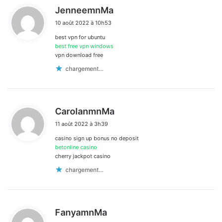
d
JenneemnMa
i
10 août 2022 à 10h53
t
best vpn for ubuntu
:
best free vpn windows
vpn download free
chargement…
d
CarolanmnMa
i
11 août 2022 à 3h39
t
casino sign up bonus no deposit
:
betonline casino
cherry jackpot casino
chargement…
d
FanyamnMa
i