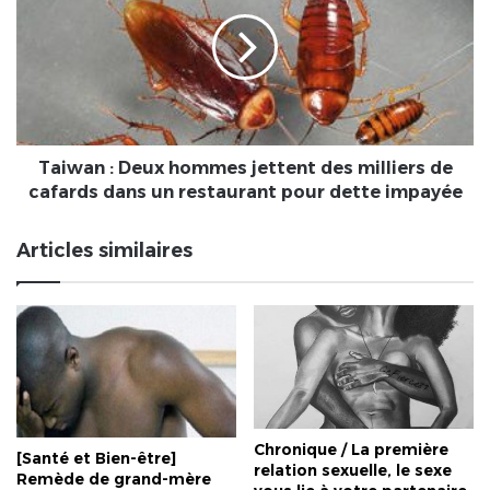
dans
Deux
un
hommes
hôpital
jettent
des
milliers
de
cafards
dans
Taiwan : Deux hommes jettent des milliers de
un
cafards dans un restaurant pour dette impayée
restaurant
pour
Articles similaires
dette
impayée
Chronique / La première
[Santé et Bien-être]
relation sexuelle, le sexe
Remède de grand-mère