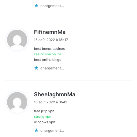
chargement…
d
FifinemnMa
i
15 août 2022 à 18h17
t
best bonus casinos
:
casino usa online
best online bingo
chargement…
d
SheelaghmnMa
i
16 août 2022 à 0h43
t
free p2p vpn
:
strong vpn
windows vpn
chargement…