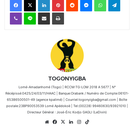
Viber
Ligne
Partager par email
Imprimer
TOGONYIGBA
Lomé-Amadanhomé (Togo) | RCCM:TG-LOM 2018 A 5677 | N°
Récépissé:0425/24/03/11/HAAC | Banque:Orabank / Numéro de Compte:06101-
65386500501-49 (agence kpalimé) | Courriel:togonyigba@gmail.com | Boîte
postale:23BP90053539 Lomé Apédokoè | Tel:(00228) 99460630/93921010 |
Directeur Général : José-Éric Kodjo GAGLI (LeDivin)
Website
Facebook
X
Linkedin
Instagram
TikTok