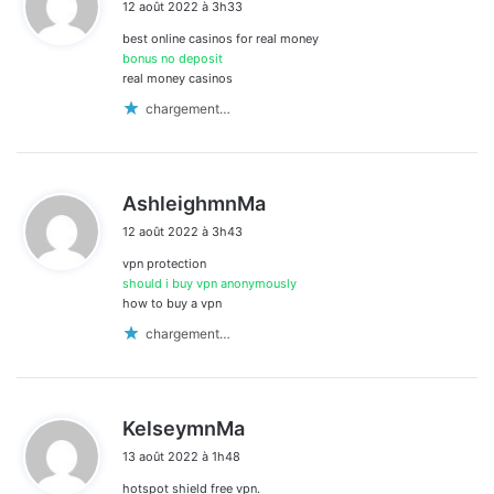
12 août 2022 à 3h33
t
best online casinos for real money
:
bonus no deposit
real money casinos
chargement…
d
AshleighmnMa
i
12 août 2022 à 3h43
t
vpn protection
:
should i buy vpn anonymously
how to buy a vpn
chargement…
d
KelseymnMa
i
13 août 2022 à 1h48
t
hotspot shield free vpn.