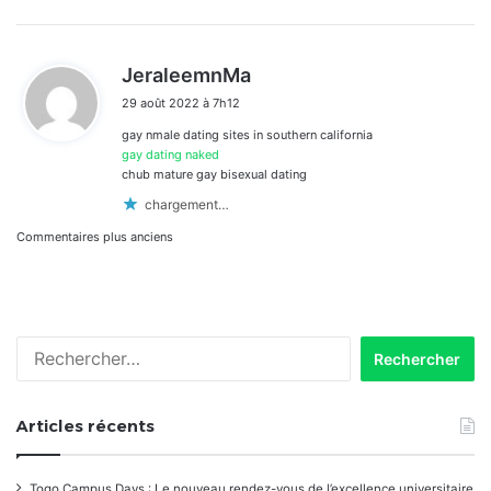
d
JeraleemnMa
i
29 août 2022 à 7h12
t
gay nmale dating sites in southern california
:
gay dating naked
chub mature gay bisexual dating
chargement…
Navigation
Commentaires plus anciens
dans
les
Rechercher :
commentaires
Articles récents
Togo Campus Days : Le nouveau rendez-vous de l’excellence universitaire