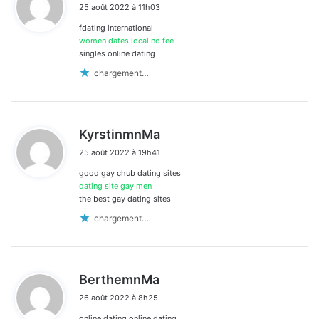
25 août 2022 à 11h03
t
fdating international
:
women dates local no fee
singles online dating
chargement…
d
KyrstinmnMa
i
25 août 2022 à 19h41
t
good gay chub dating sites
:
dating site gay men
the best gay dating sites
chargement…
d
BerthemnMa
i
26 août 2022 à 8h25
t
online dating online dating