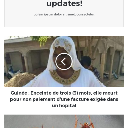
updates!
Lorem ipsum dolor sit amet, consectetur.
Guinée
:
Enceinte
de
trois
(3)
mois,
elle
meurt
pour
Guinée : Enceinte de trois (3) mois, elle meurt
non
pour non paiement d'une facture exigée dans
paiement
un hôpital
d'une
facture
Taiwan
exigée
: