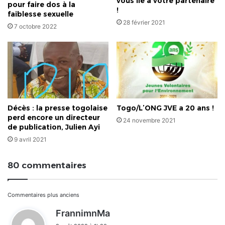
vous lie à votre partenaire
pour faire dos à la
!
faiblesse sexuelle
28 février 2021
7 octobre 2022
Décès : la presse togolaise
Togo/L’ONG JVE a 20 ans !
perd encore un directeur
24 novembre 2021
de publication, Julien Ayi
9 avril 2021
80 commentaires
Navigation
Commentaires plus anciens
d
FrannimnMa
dans
i