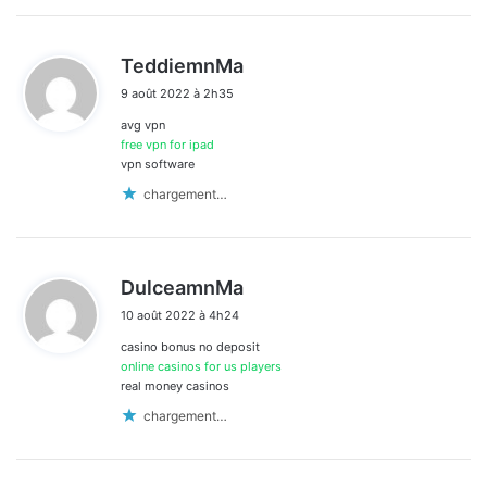
d
TeddiemnMa
i
9 août 2022 à 2h35
t
avg vpn
:
free vpn for ipad
vpn software
chargement…
d
DulceamnMa
i
10 août 2022 à 4h24
t
casino bonus no deposit
:
online casinos for us players
real money casinos
chargement…