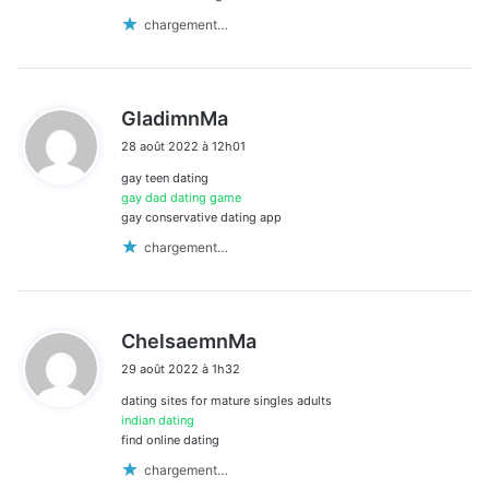
chargement…
d
GladimnMa
i
28 août 2022 à 12h01
t
gay teen dating
:
gay dad dating game
gay conservative dating app
chargement…
d
ChelsaemnMa
i
29 août 2022 à 1h32
t
dating sites for mature singles adults
:
indian dating
find online dating
chargement…