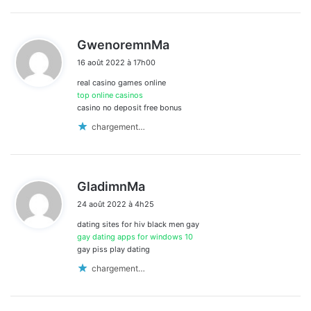
d
GwenoremnMa
i
16 août 2022 à 17h00
t
real casino games online
:
top online casinos
casino no deposit free bonus
chargement…
d
GladimnMa
i
24 août 2022 à 4h25
t
dating sites for hiv black men gay
:
gay dating apps for windows 10
gay piss play dating
chargement…