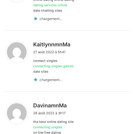
:
dating services online
date chatting sites
chargement…
d
KaitlynnmnMa
i
27 août 2022 à 5h41
t
connect singles
:
connecting singles games
date sites
chargement…
d
DavinamnMa
i
28 août 2022 à 3h17
t
the best online dating site
:
connecting singles
on line free dating