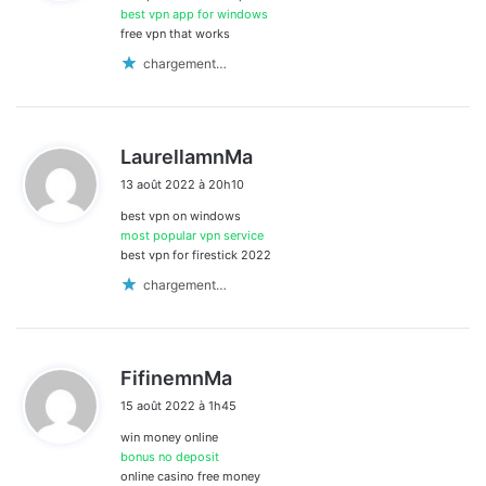
:
best vpn app for windows
free vpn that works
chargement…
d
LaurellamnMa
i
13 août 2022 à 20h10
t
best vpn on windows
:
most popular vpn service
best vpn for firestick 2022
chargement…
d
FifinemnMa
i
15 août 2022 à 1h45
t
win money online
:
bonus no deposit
online casino free money