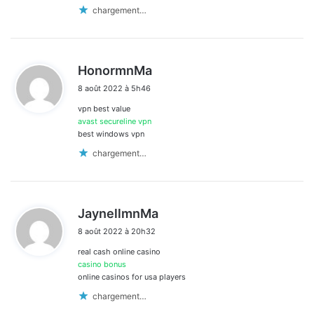
chargement…
d
HonormnMa
i
8 août 2022 à 5h46
t
vpn best value
:
avast secureline vpn
best windows vpn
chargement…
d
JaynellmnMa
i
8 août 2022 à 20h32
t
real cash online casino
:
casino bonus
online casinos for usa players
chargement…