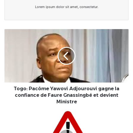
Lorem ipsum dolor sit amet, consectetur.
Togo:
Pacôme
Yawovi
Adjourouvi
gagne
la
confiance
de
Faure
Gnassingbé
Togo: Pacôme Yawovi Adjourouvi gagne la
et
confiance de Faure Gnassingbé et devient
devient
Ministre
Ministre
Au
Togo,
plusieurs
Établissements