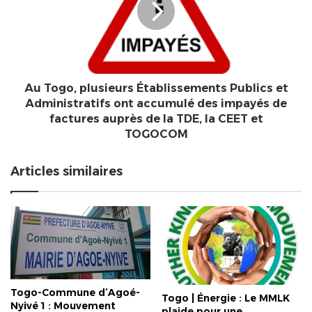
Publics
et
Administratifs
ont
accumulé
des
Au Togo, plusieurs Établissements Publics et
impayés
Administratifs ont accumulé des impayés de
de
factures auprès de la TDE, la CEET et
factures
TOGOCOM
auprès
de
Articles similaires
la
TDE,
la
CEET
et
TOGOCOM
Togo-Commune d’Agoé-
Togo | Énergie : Le MMLK
Nyivé 1 : Mouvement
plaide pour une