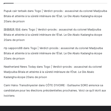
Pupuk cair terbaik
dans
Togo | Verdict-procès : assassinat du colonel Madjoulba
Bitala et atteinte à la sûreté intérieure de l’État. Le Gle Abalo Kadangha écope
20ans de prison
国債残高 現在
dans
Togo | Verdict-procès : assassinat du colonel Madjoulba
Bitala et atteinte à la sûreté intérieure de l’État. Le Gle Abalo Kadangha écope
20ans de prison
rtp sapporo88
dans
Togo | Verdict-procès : assassinat du colonel Madjoulba
Bitala et atteinte à la sûreté intérieure de l’État. Le Gle Abalo Kadangha écope
20ans de prison
Neatherland News Today
dans
Togo | Verdict-procès : assassinat du colonel
Madjoulba Bitala et atteinte à la sûreté intérieure de l’État. Le Gle Abalo
Kadangha écope 20ans de prison
Cami Halısı Transdinyester
dans
CÔTE D’IVOIRE : Guillaume SORO annonce sa
candidature pour les élections présidentielles prochaines. Voici ce qu’il écrit aux
Ivoiriens