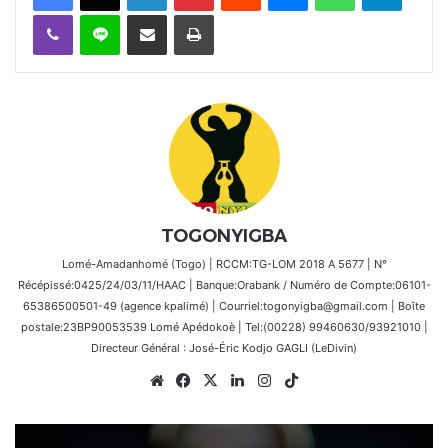
Viber
Ligne
Partager par email
Imprimer
TOGONYIGBA
Lomé-Amadanhomé (Togo) | RCCM:TG-LOM 2018 A 5677 | N°
Récépissé:0425/24/03/11/HAAC | Banque:Orabank / Numéro de Compte:06101-
65386500501-49 (agence kpalimé) | Courriel:togonyigba@gmail.com | Boîte
postale:23BP90053539 Lomé Apédokoè | Tel:(00228) 99460630/93921010 |
Directeur Général : José-Éric Kodjo GAGLI (LeDivin)
Website
Facebook
X
Linkedin
Instagram
TikTok