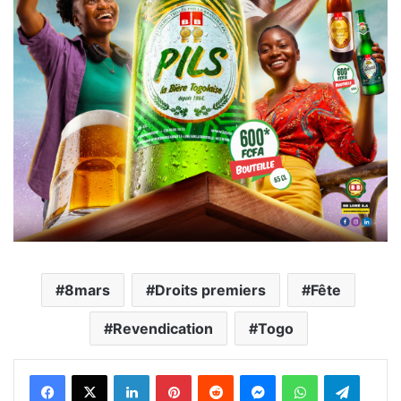
8mars
Droits premiers
Fête
Revendication
Togo
Facebook
X
Linkedin
Pinterest
Reddit
Messenger
WhatsApp
Telegra