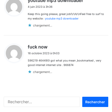
youtube mp3 downloader
i
4 juin 2023 à 3h36
t
Keep this going please, great job!\r\n\r\nFeel free to surf to
:
my website :
youtube mp3 downloader
chargement…
d
fuck now
i
16 octobre 2023 à 0h03
t
596219 464490I got what you mean ,bookmarked , very
:
good internet internet site . 966874
chargement…
Rechercher :