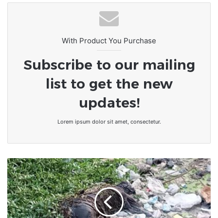
Élection présidentielle au Bénin :
Romuald Wadagni plébiscité dès le
premier tour
With Product You Purchase
Subscribe to our mailing
list to get the new
updates!
Lorem ipsum dolor sit amet, consectetur.
Togo/Drame
:
un
corps
sans
vie