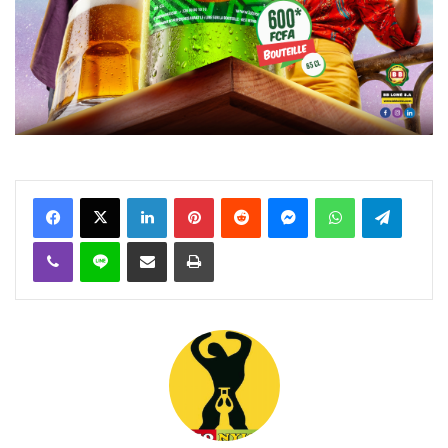
Facebook
X
Linkedin
Pinterest
Reddit
Messenger
WhatsApp
Telegra
Viber
Ligne
Partager par email
Imprimer