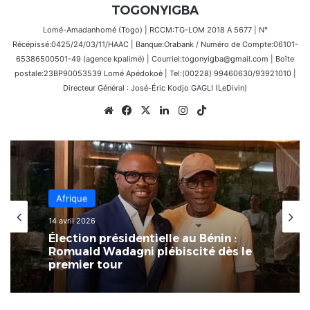
TOGONYIGBA
Lomé-Amadanhomé (Togo) | RCCM:TG-LOM 2018 A 5677 | N°
Récépissé:0425/24/03/11/HAAC | Banque:Orabank / Numéro de Compte:06101-
65386500501-49 (agence kpalimé) | Courriel:togonyigba@gmail.com | Boîte
postale:23BP90053539 Lomé Apédokoè | Tel:(00228) 99460630/93921010 |
Directeur Général : José-Éric Kodjo GAGLI (LeDivin)
Website
Facebook
X
Linkedin
Instagram
TikTok
Afrique
8 mars 2026
Afrique
L’Afrique au carrefour des
14 avril 2026
consciences : le devoir de rompre
avec la culture du naufrage