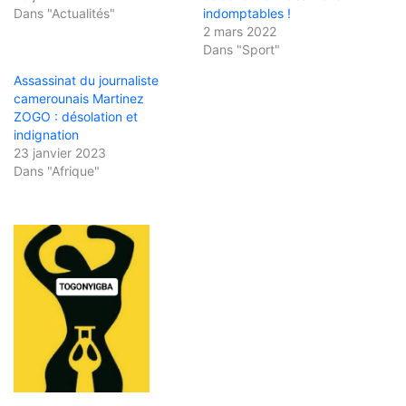
Dans "Actualités"
indomptables !
2 mars 2022
Dans "Sport"
Assassinat du journaliste
camerounais Martinez
ZOGO : désolation et
indignation
23 janvier 2023
Dans "Afrique"