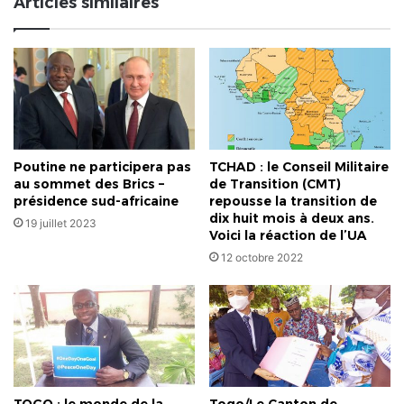
Articles similaires
des
abords
des
nouvelles
routes
Poutine ne participera pas
TCHAD : le Conseil Militaire
au sommet des Brics –
de Transition (CMT)
présidence sud-africaine
repousse la transition de
dix huit mois à deux ans.
19 juillet 2023
Voici la réaction de l’UA
12 octobre 2022