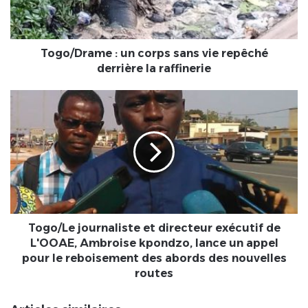
repêché
derrière
la
raffinerie
Togo/Drame : un corps sans vie repêché
derrière la raffinerie
Togo/Le
journaliste
et
directeur
exécutif
de
L'OOAE,
Ambroise
kpondzo,
lance
Togo/Le journaliste et directeur exécutif de
un
L'OOAE, Ambroise kpondzo, lance un appel
appel
pour le reboisement des abords des nouvelles
pour
routes
le
reboisement