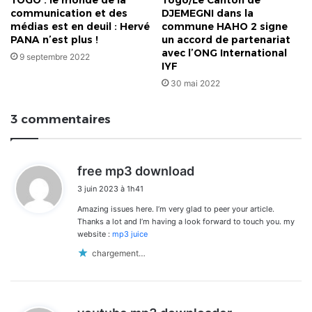
TOGO : le monde de la
Togo/Le Canton de
communication et des
DJEMEGNI dans la
médias est en deuil : Hervé
commune HAHO 2 signe
PANA n’est plus !
un accord de partenariat
avec l’ONG International
9 septembre 2022
IYF
30 mai 2022
3 commentaires
d
free mp3 download
i
3 juin 2023 à 1h41
t
Amazing issues here. I’m very glad to peer your article.
:
Thanks a lot and I’m having a look forward to touch you. my
website :
mp3 juice
chargement…
d