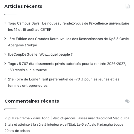
Articles récents
Togo Campus Days : Le nouveau rendez-vous de l’excellence universitaire
les 14 et 15 août au CETEF
1ère Édition des Grandes Retrouvailles des Ressortissants de Kpélé Govié
Apégamé / Sokpé
[LeCoupDeGuelle] Wow… quel peuple ?
Togo : 5 707 établissements privés autorisés pour la rentrée 2026-2027,
160 restés sur la touche
21e Foire de Lomé : Tarif préférentiel de -70 % pour les jeunes et les
femmes entrepreneures
Commentaires récents
Pupuk cair terbaik
dans
Togo | Verdict-procès : assassinat du colonel Madjoulba
Bitala et atteinte à la sûreté intérieure de l’État. Le Gle Abalo Kadangha écope
20ans de prison