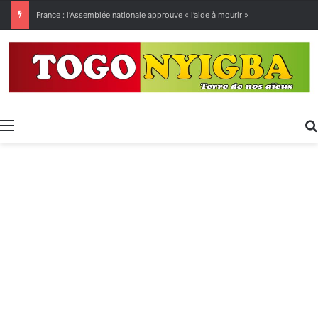
France : l’Assemblée nationale approuve « l’aide à mourir »
Menu