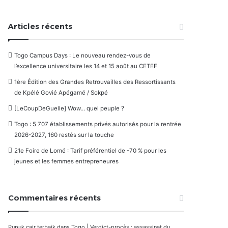
Articles récents
Togo Campus Days : Le nouveau rendez-vous de
l’excellence universitaire les 14 et 15 août au CETEF
1ère Édition des Grandes Retrouvailles des Ressortissants
de Kpélé Govié Apégamé / Sokpé
[LeCoupDeGuelle] Wow… quel peuple ?
Togo : 5 707 établissements privés autorisés pour la rentrée
2026-2027, 160 restés sur la touche
21e Foire de Lomé : Tarif préférentiel de -70 % pour les
jeunes et les femmes entrepreneures
Commentaires récents
Pupuk cair terbaik
dans
Togo | Verdict-procès : assassinat du