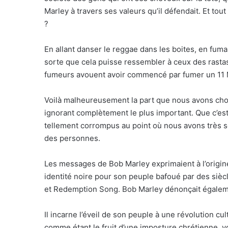
Marley à travers ses valeurs qu’il défendait. Et to
?
En allant danser le reggae dans les boites, en fum
sorte que cela puisse ressembler à ceux des rasta
fumeurs avouent avoir commencé par fumer un 11 
Voilà malheureusement la part que nous avons chois
ignorant complètement le plus important. Que c’est 
tellement corrompus au point où nous avons très s
des personnes.
Les messages de Bob Marley exprimaient à l’origine l
identité noire pour son peuple bafoué par des siè
et Redemption Song. Bob Marley dénonçait égaleme
Il incarne l’éveil de son peuple à une révolution cult
comme étant le fruit d’une imposture chrétienne, voi