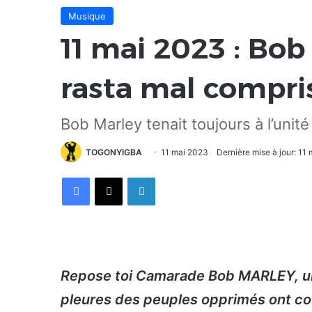
Musique
11 mai 2023 : Bob
rasta mal compri
Bob Marley tenait toujours à l’unité 
TOGONYIGBA
11 mai 2023
Dernière mise à jour: 11
Facebook
X
Linkedin
Repose toi Camarade Bob MARLEY, un 
pleures des peuples opprimés ont cou