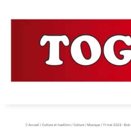
Accueil
/
Culture et tradition
/
Culture
/
Musique
/
11 mai 2023 : Bob