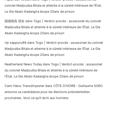
colonel Madjoulba Bitala et atteinte à la sûreté intérieure de l’État.
Le Gle Abalo Kadangha écope 20ans de prison
国債残高 現在
dans
Togo | Verdict-procès : assassinat du colonel
Madjoulba Bitala et atteinte à la sûreté intérieure de l’État. Le Gle
Abalo Kadangha écope 20ans de prison
rtp sapporo88
dans
Togo | Verdict-procès : assassinat du colonel
Madjoulba Bitala et atteinte à la sûreté intérieure de l’État. Le Gle
Abalo Kadangha écope 20ans de prison
Neatherland News Today
dans
Togo | Verdict-procès : assassinat
du colonel Madjoulba Bitala et atteinte à la sûreté intérieure de
l’État. Le Gle Abalo Kadangha écope 20ans de prison
Cami Halısı Transdinyester
dans
CÔTE D’IVOIRE : Guillaume SORO
annonce sa candidature pour les élections présidentielles
prochaines. Voici ce qu’il écrit aux Ivoiriens