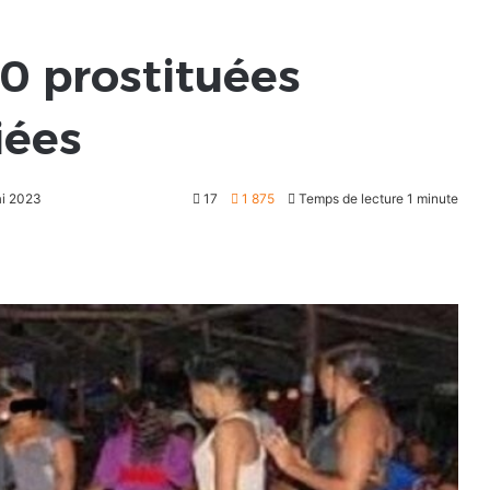
00 prostituées
iées
ai 2023
17
1 875
Temps de lecture 1 minute