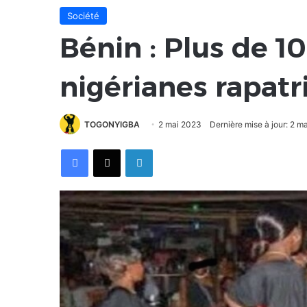
Société
Bénin : Plus de 1
nigérianes rapatr
TOGONYIGBA
2 mai 2023
Dernière mise à jour: 2 m
Facebook
X
Linkedin