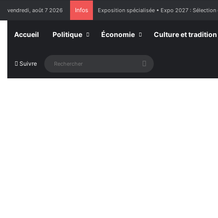
Infos
vendredi, août 7 2026
France : l’Assemblée nationale approuve « l’aide
Accueil
Politique
Économie
Culture et tradition
Rechercher
Suivre