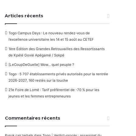
Articles récents
Togo Campus Days : Le nouveau rendez-vous de
l’excellence universitaire les 14 et 15 août au CETEF
1ère Édition des Grandes Retrouvailles des Ressortissants
de Kpélé Govié Apégamé / Sokpé
[LeCoupDeGuelle] Wow… quel peuple ?
Togo : 5 707 établissements privés autorisés pour la rentrée
2026-2027, 160 restés sur la touche
21e Foire de Lomé : Tarif préférentiel de -70 % pour les
jeunes et les femmes entrepreneures
Commentaires récents
Pupuk cair terbaik
dans
Togo | Verdict-procès : assassinat du