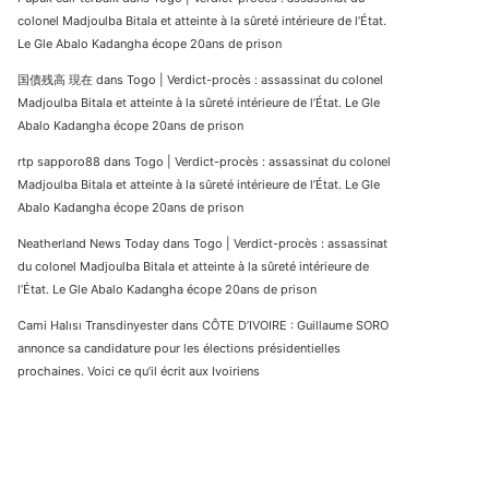
colonel Madjoulba Bitala et atteinte à la sûreté intérieure de l’État.
Le Gle Abalo Kadangha écope 20ans de prison
国債残高 現在
dans
Togo | Verdict-procès : assassinat du colonel
Madjoulba Bitala et atteinte à la sûreté intérieure de l’État. Le Gle
Abalo Kadangha écope 20ans de prison
rtp sapporo88
dans
Togo | Verdict-procès : assassinat du colonel
Madjoulba Bitala et atteinte à la sûreté intérieure de l’État. Le Gle
Abalo Kadangha écope 20ans de prison
Neatherland News Today
dans
Togo | Verdict-procès : assassinat
du colonel Madjoulba Bitala et atteinte à la sûreté intérieure de
l’État. Le Gle Abalo Kadangha écope 20ans de prison
Cami Halısı Transdinyester
dans
CÔTE D’IVOIRE : Guillaume SORO
annonce sa candidature pour les élections présidentielles
prochaines. Voici ce qu’il écrit aux Ivoiriens