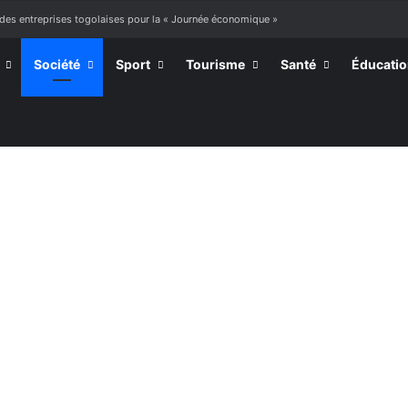
 à mourir »
Société
Sport
Tourisme
Santé
Éducati