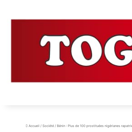
Accueil
/
Société
/
Bénin : Plus de 100 prostituées nigérianes rapatri