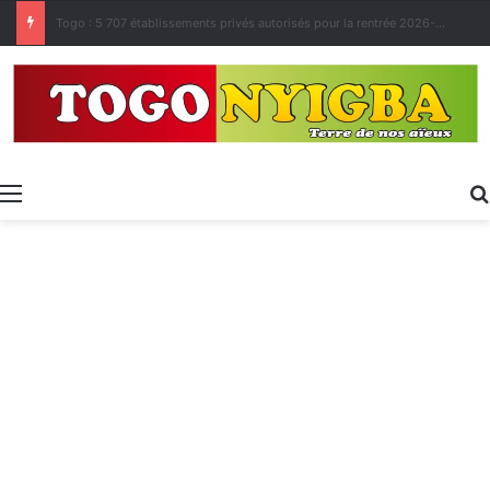
Made in Togo 2026 : un bilan positif qui prépare le terrain pour la Foire Internationale de Lomé
Menu