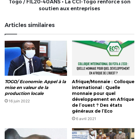
son
Togo / FIL20-40ANS • La CCI-Togo renforce son
soutien
soutien aux entreprises
aux
entreprises
Articles similaires
TOGO/ Economie: Appel à la
Afrique/Monnaie : Colloque
mise en valeur de la
international : Quelle
production locale
monnaie pour quel
développement en Afrique
16 juin 2022
de l’ouest ? Des états
généraux de l’Eco
6 avril 2021