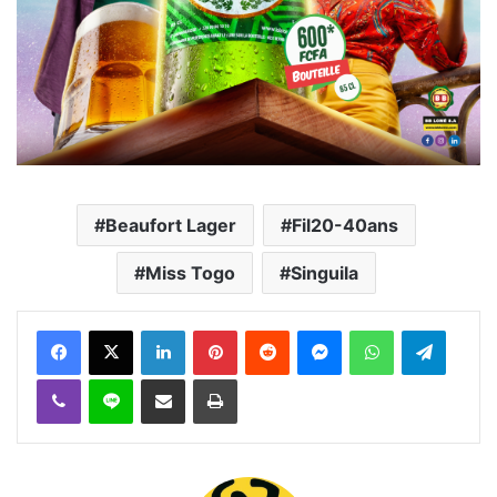
Beaufort Lager
Fil20-40ans
Miss Togo
Singuila
Facebook
X
Linkedin
Pinterest
Reddit
Messenger
WhatsApp
Telegra
Viber
Ligne
Partager par email
Imprimer