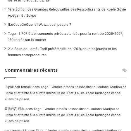
les 14 et 15 août au CETEF
1ère Édition des Grandes Retrouvailles des Ressortissants de Kpélé Govié
Apégamé / Sokpé
[LeCoupDeGuelle] Wow… quel peuple ?
Togo : 5 707 établissements privés autorisés pour la rentrée 2026-2027,
160 restés sur la touche
21e Foire de Lomé : Tarif préférentiel de -70 % pour les jeunes et les
femmes entrepreneures
Commentaires récents
Pupuk cair terbaik
dans
Togo | Verdict-procès : assassinat du colonel Madjoulba
Bitala et atteinte à la sûreté intérieure de l’État. Le Gle Abalo Kadangha écope
20ans de prison
国債残高 現在
dans
Togo | Verdict-procès : assassinat du colonel Madjoulba
Bitala et atteinte à la sûreté intérieure de l’État. Le Gle Abalo Kadangha écope
20ans de prison
rtp sapporo88
dans
Togo | Verdict-procès : assassinat du colonel Madjoulba