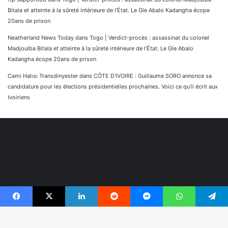
Bitala et atteinte à la sûreté intérieure de l’État. Le Gle Abalo Kadangha écope
20ans de prison
Neatherland News Today
dans
Togo | Verdict-procès : assassinat du colonel
Madjoulba Bitala et atteinte à la sûreté intérieure de l’État. Le Gle Abalo
Kadangha écope 20ans de prison
Cami Halısı Transdinyester
dans
CÔTE D’IVOIRE : Guillaume SORO annonce sa
candidature pour les élections présidentielles prochaines. Voici ce qu’il écrit aux
Ivoiriens
Facebook
X
Linkedin
Reddit
Messenger
WhatsApp
Telegram