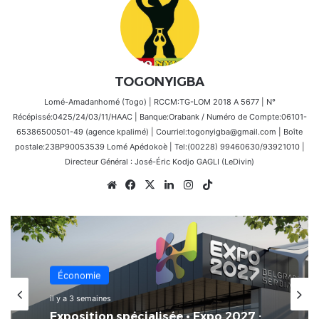
TOGONYIGBA
Lomé-Amadanhomé (Togo) | RCCM:TG-LOM 2018 A 5677 | N°
Récépissé:0425/24/03/11/HAAC | Banque:Orabank / Numéro de Compte:06101-
65386500501-49 (agence kpalimé) | Courriel:togonyigba@gmail.com | Boîte
postale:23BP90053539 Lomé Apédokoè | Tel:(00228) 99460630/93921010 |
Directeur Général : José-Éric Kodjo GAGLI (LeDivin)
Website
Facebook
X
Linkedin
Instagram
TikTok
Économie
il y a 3 semaines
Exposition spécialisée • Expo 2027 :