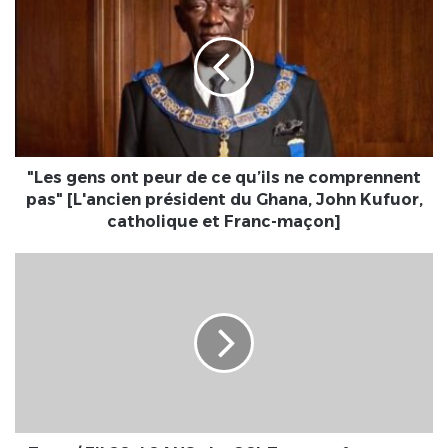
gens
ont
peur
de
ce
qu’ils
ne
comprennent
pas"
"Les gens ont peur de ce qu’ils ne comprennent
[L'ancien
pas" [L'ancien président du Ghana, John Kufuor,
président
catholique et Franc-maçon]
du
Ghana,
Togo
John
/
Kufuor,
FIL20-
catholique
40ANS
et
•
Franc-
La
maçon]
CCI-
Togo
renforce