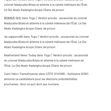
colonel Madjoulba Bitala et atteinte à la sûreté intérieure de l’État.
Le Gle Abalo Kadangha écope 20ans de prison
国債残高 現在
dans
Togo | Verdict-procès : assassinat du colonel
Madjoulba Bitala et atteinte à la sûreté intérieure de l’État. Le Gle
Abalo Kadangha écope 20ans de prison
rtp sapporo88
dans
Togo | Verdict-procès : assassinat du colonel
Madjoulba Bitala et atteinte à la sûreté intérieure de l’État. Le Gle
Abalo Kadangha écope 20ans de prison
Neatherland News Today
dans
Togo | Verdict-procès : assassinat
du colonel Madjoulba Bitala et atteinte à la sûreté intérieure de
l’État. Le Gle Abalo Kadangha écope 20ans de prison
Cami Halısı Transdinyester
dans
CÔTE D’IVOIRE : Guillaume SORO
annonce sa candidature pour les élections présidentielles
prochaines. Voici ce qu’il écrit aux Ivoiriens