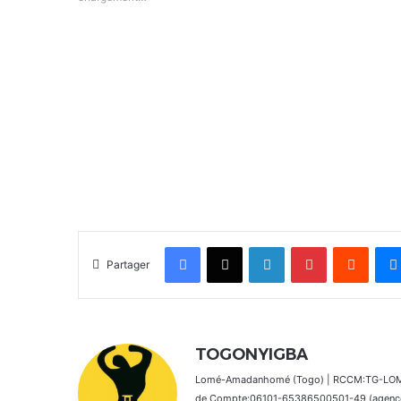
Facebook
X
Linkedin
Pinterest
Reddit
Partager
TOGONYIGBA
Lomé-Amadanhomé (Togo) | RCCM:TG-LOM 2
de Compte:06101-65386500501-49 (agence 