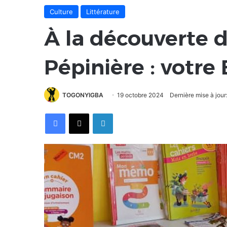
Culture
Littérature
À la découverte de
Pépinière : votre E
TOGONYIGBA
19 octobre 2024
Dernière mise à jour
Facebook
X
Linkedin