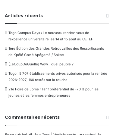
Articles récents
Togo Campus Days : Le nouveau rendez-vous de
l’excellence universitaire les 14 et 15 août au CETEF
1ère Édition des Grandes Retrouvailles des Ressortissants
de Kpélé Govié Apégamé / Sokpé
[LeCoupDeGuelle] Wow… quel peuple ?
Togo : 5 707 établissements privés autorisés pour la rentrée
2026-2027, 160 restés sur la touche
21e Foire de Lomé : Tarif préférentiel de -70 % pour les
jeunes et les femmes entrepreneures
Commentaires récents
Pupuk cair terbaik
dans
Togo | Verdict-procès : assassinat du