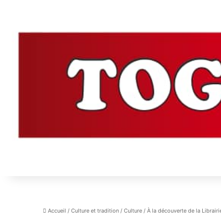
Accueil
/
Culture et tradition
/
Culture
/
À la découverte de la Librairie