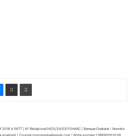
Messenger
Partager par email
Imprimer
018 A 5677 | N° Récépissé:0425/24/03/11/HAAC | Banque:Orabank / Numéro
kpalimé) | Courriel:togonyigba@gmail.com | Boîte postale:23BP90053539