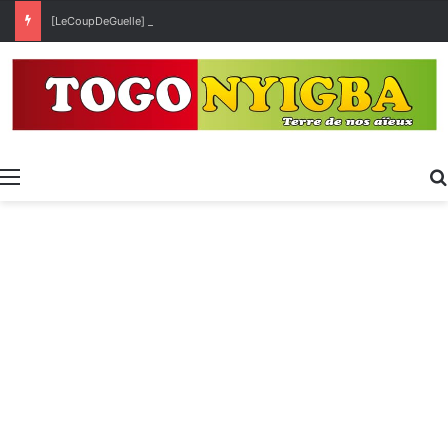
[LeCoupDeGuelle] Wow… quel peuple ?
Menu