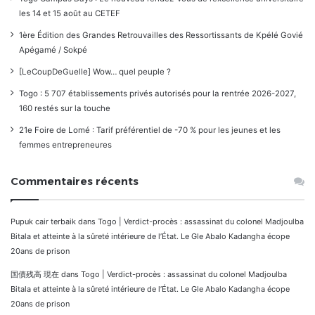
les 14 et 15 août au CETEF
1ère Édition des Grandes Retrouvailles des Ressortissants de Kpélé Govié
Apégamé / Sokpé
[LeCoupDeGuelle] Wow… quel peuple ?
Togo : 5 707 établissements privés autorisés pour la rentrée 2026-2027,
160 restés sur la touche
21e Foire de Lomé : Tarif préférentiel de -70 % pour les jeunes et les
femmes entrepreneures
Commentaires récents
Pupuk cair terbaik
dans
Togo | Verdict-procès : assassinat du colonel Madjoulba
Bitala et atteinte à la sûreté intérieure de l’État. Le Gle Abalo Kadangha écope
20ans de prison
国債残高 現在
dans
Togo | Verdict-procès : assassinat du colonel Madjoulba
Bitala et atteinte à la sûreté intérieure de l’État. Le Gle Abalo Kadangha écope
20ans de prison