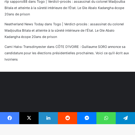
rtp sapporo88
dans
Togo | Verdict-procès : assassinat du colonel Madjoulba
Bitala et atteinte à la sûreté intérieure de l’État. Le Gle Abalo Kadangha écope
20ans de prison
Neatherland News Today
dans
Togo | Verdict-procès : assassinat du colonel
Madjoulba Bitala et atteinte à la sûreté intérieure de l’État. Le Gle Abalo
Kadangha écope 20ans de prison
Cami Halısı Transdinyester
dans
CÔTE D’IVOIRE : Guillaume SORO annonce sa
candidature pour les élections présidentielles prochaines. Voici ce qu’il écrit aux
Ivoiriens
Facebook
X
Linkedin
Reddit
Messenger
WhatsApp
Telegram