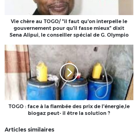
qu'on
interpelle
le
gouvernement
Vie chère au TOGO/ "il faut qu'on interpelle le
pour
gouvernement pour qu'il fasse mieux" dixit
qu'il
Sena Alipui, le conseiller spécial de G. Olympio
fasse
mieux"
TOGO
dixit
:
Sena
face
Alipui,
à
le
la
conseiller
flambée
spécial
des
de
prix
G.
de
Olympio
l'énergie,le
TOGO : face à la flambée des prix de l'énergie,le
biogaz
biogaz peut- il être la solution ?
peut-
il
Articles similaires
être