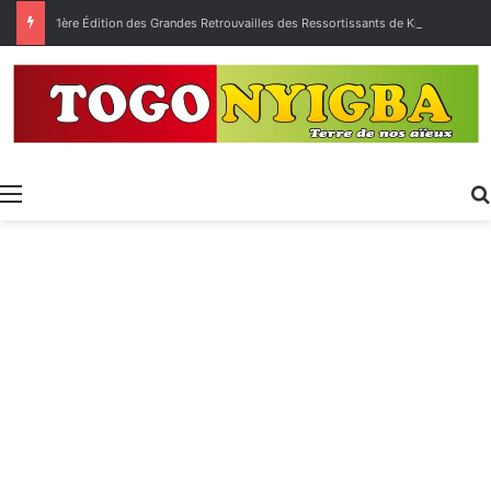
1ère Édition des Grandes Retrouvailles des Ressortissants de Kpélé Govié Apégamé / Sokpé
Menu