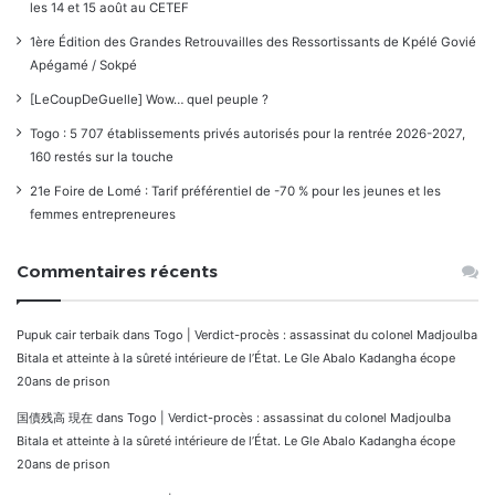
les 14 et 15 août au CETEF
1ère Édition des Grandes Retrouvailles des Ressortissants de Kpélé Govié
Apégamé / Sokpé
[LeCoupDeGuelle] Wow… quel peuple ?
Togo : 5 707 établissements privés autorisés pour la rentrée 2026-2027,
160 restés sur la touche
21e Foire de Lomé : Tarif préférentiel de -70 % pour les jeunes et les
femmes entrepreneures
Commentaires récents
Pupuk cair terbaik
dans
Togo | Verdict-procès : assassinat du colonel Madjoulba
Bitala et atteinte à la sûreté intérieure de l’État. Le Gle Abalo Kadangha écope
20ans de prison
国債残高 現在
dans
Togo | Verdict-procès : assassinat du colonel Madjoulba
Bitala et atteinte à la sûreté intérieure de l’État. Le Gle Abalo Kadangha écope
20ans de prison