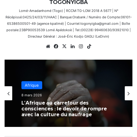
TOGONYIGBA
Lomé-Amadanhomé (Togo) | RCCM:TG-LOM 2018 A 5677 | N°
Récépissé:0425/24/03/11/HAAC | Banque:Orabank / Numéro de Compte:06101-
65386500501-49 (agence kpalimé) | Courriel:togonyigba@gmail.com | Boîte
postale:23BP90053539 Lomé Apédokoè | Tel:(00228) 99460630/93921010 |
Directeur Général : José-Éric Kodjo GAGLI (LeDivin)
Website
Facebook
X
Linkedin
Instagram
TikTok
Afrique
Économie
8 mars 2026
3 mars 2026
L’Afrique au carrefour des
consciences : le devoir de rompre
Au Togo, il existe un écart
avec la culture du naufrage
significatif entre les performances