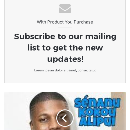
économiques reconnues et la réalité
quotidienne des foyers
With Product You Purchase
Subscribe to our mailing
list to get the new
updates!
Lorem ipsum dolor sit amet, consectetur.
Vie
chère
au
TOGO/
"il
faut