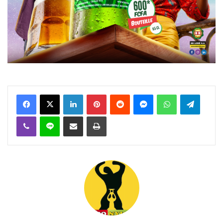
Facebook
X
Linkedin
Pinterest
Reddit
Messenger
WhatsApp
Telegra
Viber
Ligne
Partager par email
Imprimer