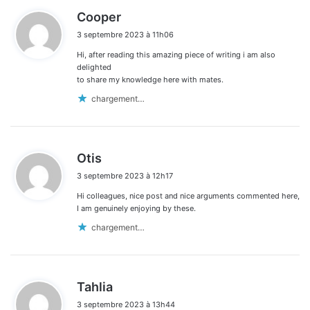
d
Cooper
i
3 septembre 2023 à 11h06
t
Hi, after reading this amazing piece of writing i am also
:
delighted
to share my knowledge here with mates.
chargement…
d
Otis
i
3 septembre 2023 à 12h17
t
Hi colleagues, nice post and nice arguments commented here,
:
I am genuinely enjoying by these.
chargement…
d
Tahlia
i
3 septembre 2023 à 13h44
t