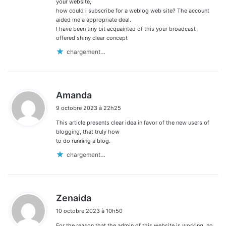
:
your website,
how could i subscribe for a weblog web site? The account
aided me a appropriate deal.
I have been tiny bit acquainted of this your broadcast
offered shiny clear concept
chargement…
d
Amanda
i
9 octobre 2023 à 22h25
t
This article presents clear idea in favor of the new users of
:
blogging, that truly how
to do running a blog.
chargement…
d
Zenaida
i
10 octobre 2023 à 10h50
t
For the reason that the admin of this website is working, no