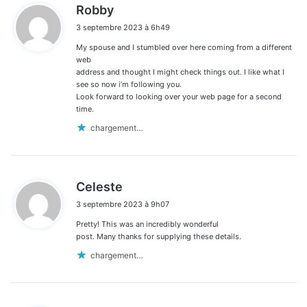
d
Robby
i
3 septembre 2023 à 6h49
t
My spouse and I stumbled over here coming from a different
:
web
address and thought I might check things out. I like what I
see so now i’m following you.
Look forward to looking over your web page for a second
time.
chargement…
d
Celeste
i
3 septembre 2023 à 9h07
t
Pretty! This was an incredibly wonderful
:
post. Many thanks for supplying these details.
chargement…