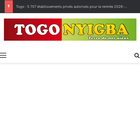
Togo : 5 707 établissements privés autorisés pour la rentrée 2026-2027, 160 restés sur la touche
Menu