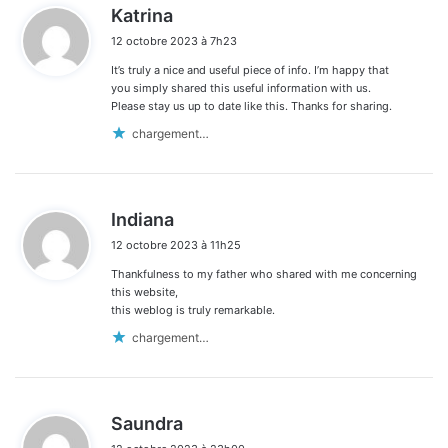
d
Katrina
i
12 octobre 2023 à 7h23
t
It’s truly a nice and useful piece of info. I’m happy that
:
you simply shared this useful information with us.
Please stay us up to date like this. Thanks for sharing.
chargement…
d
Indiana
i
12 octobre 2023 à 11h25
t
Thankfulness to my father who shared with me concerning
:
this website,
this weblog is truly remarkable.
chargement…
d
Saundra
i