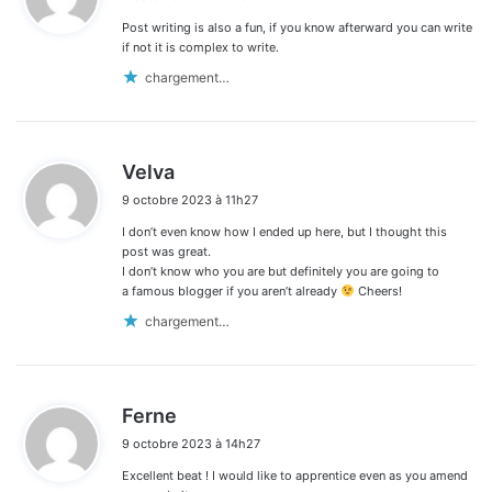
t
Post writing is also a fun, if you know afterward you can write
:
if not it is complex to write.
chargement…
d
Velva
i
9 octobre 2023 à 11h27
t
I don’t even know how I ended up here, but I thought this
:
post was great.
I don’t know who you are but definitely you are going to
a famous blogger if you aren’t already
Cheers!
chargement…
d
Ferne
i
9 octobre 2023 à 14h27
t
Excellent beat ! I would like to apprentice even as you amend