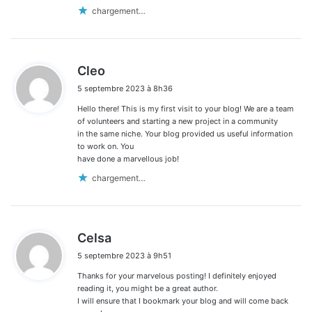
chargement…
d
Cleo
i
5 septembre 2023 à 8h36
t
Hello there! This is my first visit to your blog! We are a team
:
of volunteers and starting a new project in a community
in the same niche. Your blog provided us useful information
to work on. You
have done a marvellous job!
chargement…
d
Celsa
i
5 septembre 2023 à 9h51
t
Thanks for your marvelous posting! I definitely enjoyed
:
reading it, you might be a great author.
I will ensure that I bookmark your blog and will come back