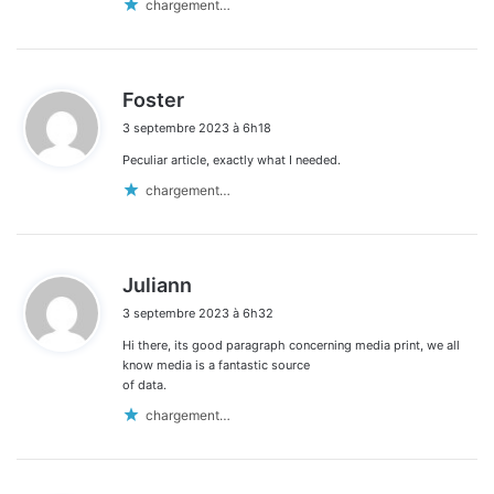
chargement…
d
Foster
i
3 septembre 2023 à 6h18
t
Peculiar article, exactly what I needed.
:
chargement…
d
Juliann
i
3 septembre 2023 à 6h32
t
Hi there, its good paragraph concerning media print, we all
:
know media is a fantastic source
of data.
chargement…