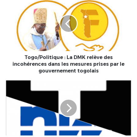
:
La
DMK
relève
des
incohérences
dans
les
mesures
Togo/Politique : La DMK relève des
prises
incohérences dans les mesures prises par le
par
gouvernement togolais
le
gouvernement
Du
togolais
rififi
entre
New
Word
TV
et
Canal+
Afrique