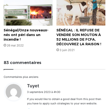
Sénégal/Onze nouveaux-
SÉNÉGAL : IL REFUSE DE
nés ont péri dans un
VENDRE SON MOUTON À
incendie !
52 MILLIONS DE FCFA,
DÉCOUVREZ LA RAISON !
26 mai 2022
3 juin 2021
83 commentaires
Navigation
Commentaires plus anciens
d
Tuyet
dans
i
3 septembre 2023 à 4h30
t
les
If you would like to obtain a good deal from this post then
:
commentaires
you have to apply such strategies to your won website.