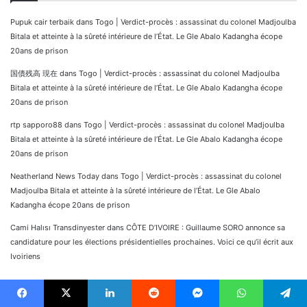
Pupuk cair terbaik
dans
Togo | Verdict-procès : assassinat du colonel Madjoulba
Bitala et atteinte à la sûreté intérieure de l’État. Le Gle Abalo Kadangha écope
20ans de prison
国債残高 現在
dans
Togo | Verdict-procès : assassinat du colonel Madjoulba
Bitala et atteinte à la sûreté intérieure de l’État. Le Gle Abalo Kadangha écope
20ans de prison
rtp sapporo88
dans
Togo | Verdict-procès : assassinat du colonel Madjoulba
Bitala et atteinte à la sûreté intérieure de l’État. Le Gle Abalo Kadangha écope
20ans de prison
Neatherland News Today
dans
Togo | Verdict-procès : assassinat du colonel
Madjoulba Bitala et atteinte à la sûreté intérieure de l’État. Le Gle Abalo
Kadangha écope 20ans de prison
Cami Halısı Transdinyester
dans
CÔTE D’IVOIRE : Guillaume SORO annonce sa
candidature pour les élections présidentielles prochaines. Voici ce qu’il écrit aux
Ivoiriens
Facebook
X
Linkedin
Reddit
Messenger
WhatsApp
Telegram