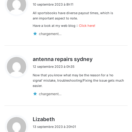
i
10 septembre 2023 à 8h11
t
All sportsbooks have diverse payout times, which is
:
ann important aspect to note.
Have a look at my web blog ::
Click here!
chargement…
d
antenna repairs sydney
i
12 septembre 2023 à 0h35
t
Now that you know what may be the reason for a ‘no
:
signal’ mistake, troubleshooting/Fixing the issue gets much
easier.
chargement…
d
Lizabeth
i
13 septembre 2023 à 20h01
t