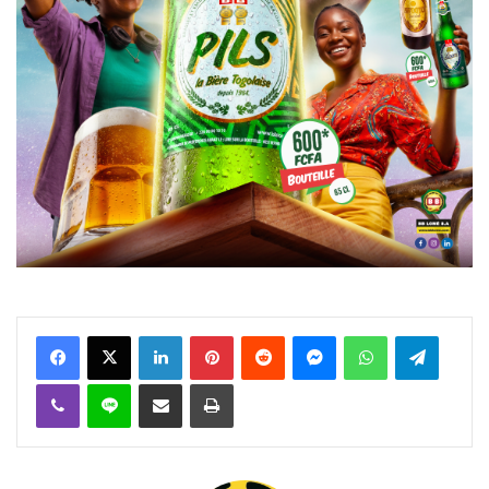
Facebook
X
Linkedin
Pinterest
Reddit
Messenger
WhatsApp
Telegra
Viber
Ligne
Partager par email
Imprimer