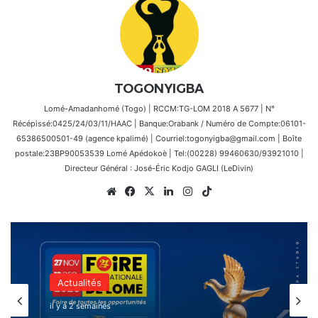
TOGONYIGBA
Lomé-Amadanhomé (Togo) | RCCM:TG-LOM 2018 A 5677 | N°
Récépissé:0425/24/03/11/HAAC | Banque:Orabank / Numéro de Compte:06101-
65386500501-49 (agence kpalimé) | Courriel:togonyigba@gmail.com | Boîte
postale:23BP90053539 Lomé Apédokoè | Tel:(00228) 99460630/93921010 |
Directeur Général : José-Éric Kodjo GAGLI (LeDivin)
Website
Facebook
X
Linkedin
Instagram
TikTok
Actualités
il y a 2 semaines