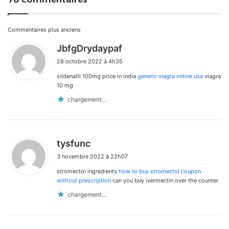
Navigation
Commentaires plus anciens
d
JbfgDrydaypaf
dans
i
28 octobre 2022 à 4h35
t
les
sildenafil 100mg price in india
generic viagra online usa
viagra
:
commentaires
10 mg
chargement…
d
tysfunc
i
3 novembre 2022 à 22h07
t
stromectol ingredients
how to buy stromectol coupon
:
without prescription
can you buy ivermectin over the counter
chargement…