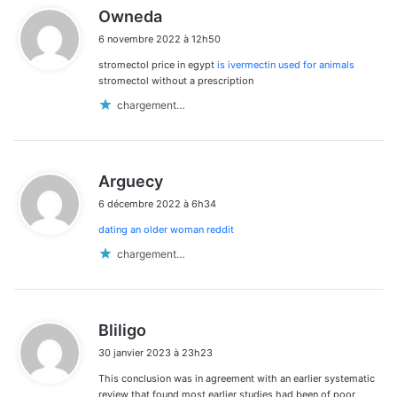
d
Owneda
i
6 novembre 2022 à 12h50
t
stromectol price in egypt
is ivermectin used for animals
:
stromectol without a prescription
chargement…
d
Arguecy
i
6 décembre 2022 à 6h34
t
dating an older woman reddit
:
chargement…
d
Bliligo
i
30 janvier 2023 à 23h23
t
This conclusion was in agreement with an earlier systematic
:
review that found most earlier studies had been of poor