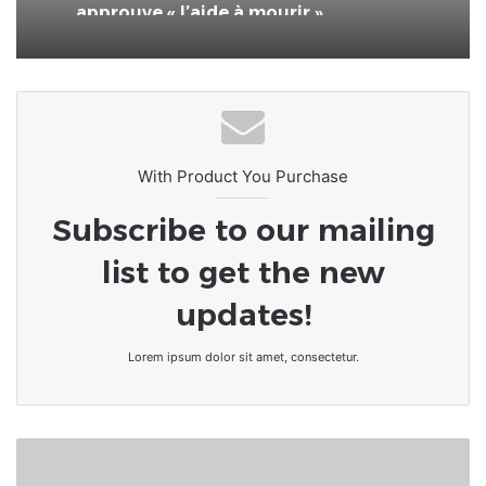
approuve « l’aide à mourir »
With Product You Purchase
Subscribe to our mailing
list to get the new
updates!
Lorem ipsum dolor sit amet, consectetur.
Burkina
Faso