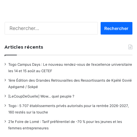
dans
les
Rechercher :
commentaires
Articles récents
Togo Campus Days : Le nouveau rendez-vous de l’excellence universitaire
les 14 et 15 août au CETEF
1ère Édition des Grandes Retrouvailles des Ressortissants de Kpélé Govié
Apégamé / Sokpé
[LeCoupDeGuelle] Wow… quel peuple ?
Togo : 5 707 établissements privés autorisés pour la rentrée 2026-2027,
160 restés sur la touche
21e Foire de Lomé : Tarif préférentiel de -70 % pour les jeunes et les
femmes entrepreneures