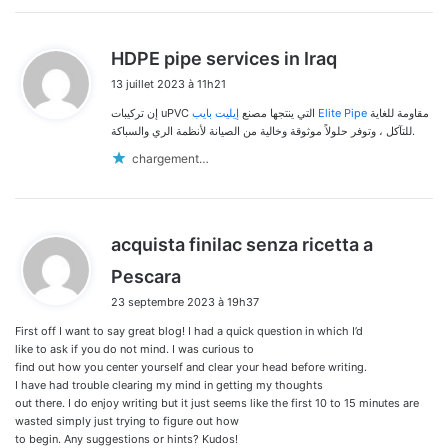
d
HDPE pipe services in Iraq
i
13 juillet 2023 à 11h21
t
مقاومة للغاية
إيليت بايب Elite Pipe
إن تركيبات uPVC التي ينتجها مصنع
:
للتآكل ، وتوفر حلولاً موثوقة وخالية من الصيانة لأنظمة الري والسباكة.
chargement…
acquista finilac senza ricetta a
d
Pescara
i
23 septembre 2023 à 19h37
t
First off I want to say great blog! I had a quick question in which I’d
:
like to ask if you do not mind. I was curious to
find out how you center yourself and clear your head before writing.
I have had trouble clearing my mind in getting my thoughts
out there. I do enjoy writing but it just seems like the first 10 to 15 minutes are
wasted simply just trying to figure out how
to begin. Any suggestions or hints? Kudos!