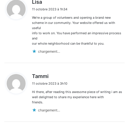
d
Lisa
i
11 octobre 2023 à 1h34
t
We’re a group of volunteers and opening a brand new
:
scheme in our community. Your website offered us with
useful
info to work on. You have performed an impressive process
and
our whole neighborhood can be thankful to you.
chargement…
d
Tammi
i
11 octobre 2023 à 3h10
t
Hi there, after reading this awesome piece of writing i am as
:
well delighted to share my experience here with
friends.
chargement…