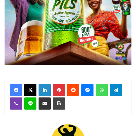
Facebook
X
Linkedin
Pinterest
Reddit
Messenger
WhatsApp
Telegra
Viber
Ligne
Partager par email
Imprimer