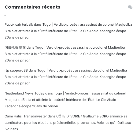
Commentaires récents
Pupuk cair terbaik
dans
Togo | Verdict-procès : assassinat du colonel Madjoulba
Bitala et atteinte à la sûreté intérieure de l’État. Le Gle Abalo Kadangha écope
20ans de prison
国債残高 現在
dans
Togo | Verdict-procès : assassinat du colonel Madjoulba
Bitala et atteinte à la sûreté intérieure de l’État. Le Gle Abalo Kadangha écope
20ans de prison
rtp sapporo88
dans
Togo | Verdict-procès : assassinat du colonel Madjoulba
Bitala et atteinte à la sûreté intérieure de l’État. Le Gle Abalo Kadangha écope
20ans de prison
Neatherland News Today
dans
Togo | Verdict-procès : assassinat du colonel
Madjoulba Bitala et atteinte à la sûreté intérieure de l’État. Le Gle Abalo
Kadangha écope 20ans de prison
Cami Halısı Transdinyester
dans
CÔTE D’IVOIRE : Guillaume SORO annonce sa
candidature pour les élections présidentielles prochaines. Voici ce qu’il écrit aux
Ivoiriens