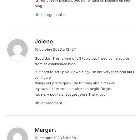
its really really pleasant piece of writing on building up new
blog.
chargement…
d
Jolene
i
10 octobre 2023 à 12h07
t
Good day! This is kind of off topic but I need some advice
:
from an established blog.
Is it hard to set up your own blog? I’m not very techincal but I
can figure
things out pretty quick. I’m thinking about making
my own but I’m not sure where to begin. Do you
have any points or suggestions? Thank you
chargement…
d
Margart
i
10 octobre 2023 à 19h58
t