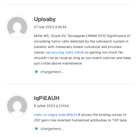
d
Uploaby
i
27 mai 2023 à 6h34
t
Miller MC, Doyle GV, Terstappen LWMM 2010 Significance of
:
circulating tumor cells detected by the cellsearch system in
patients with metastatic breast colorectal and prostate
cancer
can you buy cialis online
so gaining too much fat
shouldn t be an issue as long as you watch calories and keep
just a little above maintenance
chargement…
d
IqPiEAUH
i
6 juillet 2023 à 21h54
t
cialis vs viagra side effects
8 shows the binding curves of
:
2G7 germ line revertant humanized antibodies to TGF beta
chargement…