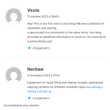
d
Veola
i
11 octobre 2023 à 19h03
t
Hey! This is my first visit to your blog! We are a collection of
:
volunteers and starting
a new project in a community in the same niche. Your blog
provided us beneficial information to work on. You have done
a extraordinary job!
chargement…
d
Nerbaw
i
4 novembre 2023 à 7h03
t
Equipment for liquid filling and sealing includes specialized
:
capping systems for different container types
buy kamagra
100mg oral jelly uk
chargement…
Navigation
Commentaires plus anciens