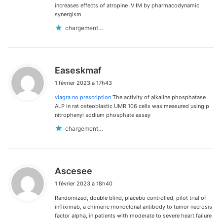
increases effects of atropine IV IM by pharmacodynamic
synergism
chargement…
d
Easeskmaf
i
1 février 2023 à 17h43
t
viagra no prescription
The activity of alkaline phosphatase
:
ALP in rat osteoblastic UMR 106 cells was measured using p
nitrophenyl sodium phosphate assay
chargement…
d
Ascesee
i
1 février 2023 à 18h40
t
Randomized, double blind, placebo controlled, pilot trial of
:
infliximab, a chimeric monoclonal antibody to tumor necrosis
factor alpha, in patients with moderate to severe heart failure