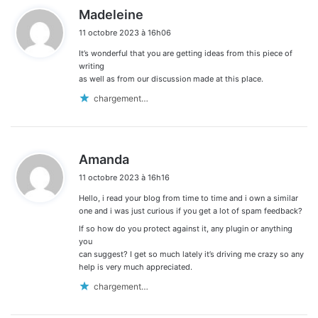
d
Madeleine
i
11 octobre 2023 à 16h06
t
It’s wonderful that you are getting ideas from this piece of
:
writing
as well as from our discussion made at this place.
chargement…
d
Amanda
i
11 octobre 2023 à 16h16
t
Hello, i read your blog from time to time and i own a similar
:
one and i was just curious if you get a lot of spam feedback?
If so how do you protect against it, any plugin or anything
you
can suggest? I get so much lately it’s driving me crazy so any
help is very much appreciated.
chargement…