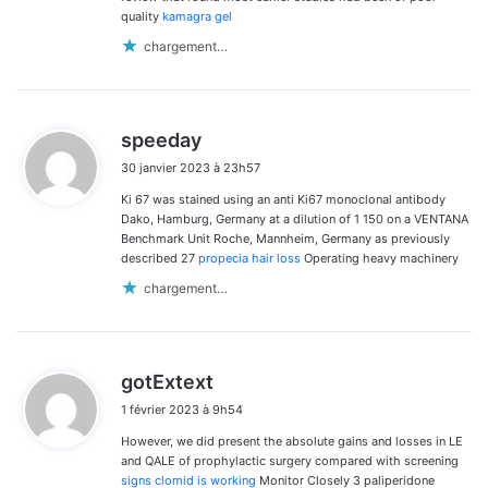
quality
kamagra gel
chargement…
d
speeday
i
30 janvier 2023 à 23h57
t
Ki 67 was stained using an anti Ki67 monoclonal antibody
:
Dako, Hamburg, Germany at a dilution of 1 150 on a VENTANA
Benchmark Unit Roche, Mannheim, Germany as previously
described 27
propecia hair loss
Operating heavy machinery
chargement…
d
gotExtext
i
1 février 2023 à 9h54
t
However, we did present the absolute gains and losses in LE
:
and QALE of prophylactic surgery compared with screening
signs clomid is working
Monitor Closely 3 paliperidone