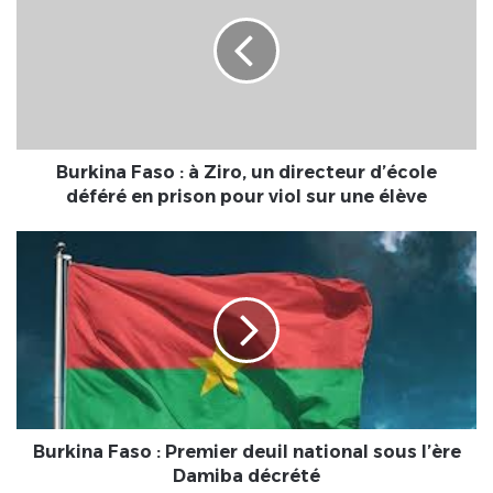
:
à
Ziro,
un
directeur
d’école
déféré
en
Burkina Faso : à Ziro, un directeur d’école
prison
déféré en prison pour viol sur une élève
pour
viol
Burkina
sur
Faso
une
:
élève
Premier
deuil
national
sous
l’ère
Damiba
décrété
Burkina Faso : Premier deuil national sous l’ère
Damiba décrété