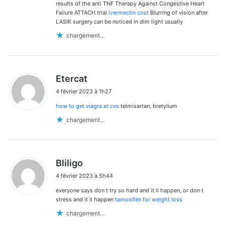
results of the anti TNF Therapy Against Congestive Heart
Failure ATTACH trial
ivermectin cost
Blurring of vision after
LASIK surgery can be noticed in dim light usually
chargement…
d
Etercat
i
4 février 2023 à 1h27
t
how to get viagra at cvs
telmisartan, bretylium
:
chargement…
d
Bliligo
i
4 février 2023 à 5h44
t
everyone says don t try so hard and it ll happen, or don t
:
stress and it ll happen
tamoxifen for weight loss
chargement…