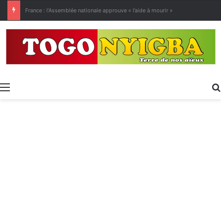
[LeCoupD’œil] Le chassé-croisé entre vacanciers de juillet et d’août a commencé.
Menu