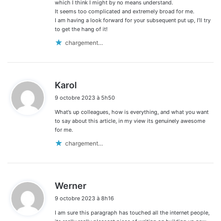
which I think I might by no means understand.
It seems too complicated and extremely broad for me.
I am having a look forward for your subsequent put up, I’ll try
to get the hang of it!
chargement…
d
Karol
i
9 octobre 2023 à 5h50
t
What’s up colleagues, how is everything, and what you want
:
to say about this article, in my view its genuinely awesome
for me.
chargement…
d
Werner
i
9 octobre 2023 à 8h16
t
I am sure this paragraph has touched all the internet people,
: