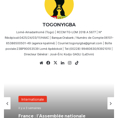
TOGONYIGBA
Lomé-Amadanhomé (Togo) | RCCM:TG-LOM 2018 A 5677 | N°
Récépissé:0425/24/03/11/HAAC | Banque:Orabank / Numéro de Compte:06101-
65386500501-49 (agence kpalimé) | Courriel:togonyigba@gmail.com | Boîte
postale:23BP90053539 Lomé Apédokoè | Tel:(00228) 99460630/93921010 |
Directeur Général : José-Éric Kodjo GAGLI (LeDivin)
Website
Facebook
X
Linkedin
Instagram
TikTok
Internationale
il y a 3 semaines
France : l’Assemblée nationale