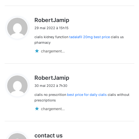
d
RobertJamip
i
29 mai 2022 à 15h15
t
cialis kidney function
tadalafil 20mg best price
cialis us
:
pharmacy
chargement…
d
RobertJamip
i
30 mai 2022 à 7h30
t
cialis no prescrition
best price for daily cialis
cialis without
:
prescriptions
chargement…
d
contact us