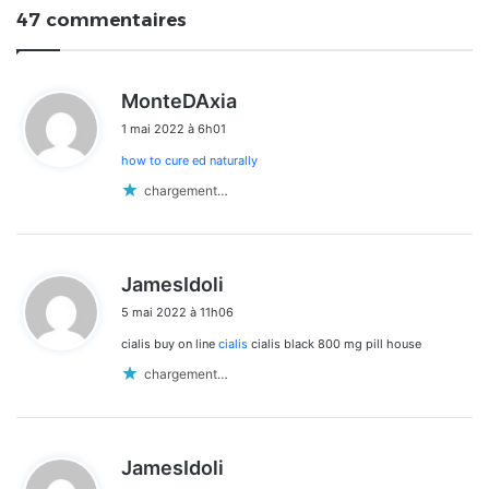
47 commentaires
d
MonteDAxia
i
1 mai 2022 à 6h01
t
how to cure ed naturally
:
chargement…
d
JamesIdoli
i
5 mai 2022 à 11h06
t
cialis buy on line
cialis
cialis black 800 mg pill house
:
chargement…
d
JamesIdoli
i