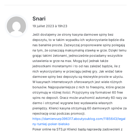
d
Snari
i
19 juillet 2023 à 19h23
t
Jeśli dostajemy ze strony kasyna darmowe spiny bez
:
depozytu, to w takim wypadku ich wykorzystanie będzie dla
nas banalnie proste. Zazwyczaj proponowane spiny polegają
na tym, że oznaczają maksymalną stawkę w grze. Dzięki temu
grając takimi żetonami, jednocześnie posiadamy wszystkie
ustawienia w grze na max. Mogą być jednak także
jednostkami monetarnymi i to od nas zależeć będzie, ile z
nich wykorzystamy w przeciągu jednej gry. Jak widać takie
darmowe spiny bez depozytu są niezwykle proste w użyciu.
W kasynach internetowych oferowanych jest wiele różnych
bonusów. Najpopularniejsze z nich to freespiny, które gracze
otrzymują w różnej ilości. Przyjrzymy się formatowi 60 free
spins no deposit. Gracz może uruchomić automaty 60 razy za
darmo i otrzymać wygrane bez wydawania własnych
pieniędzy. Klienci kasyna otrzymują 60 darmowych spinów za
rejestrację oraz podczas promocji.
https://damienvurp396317.aboutyoublog.com/1185643/legal
ny-turniej-poker-bielsko
Poker online na STS.pl Klienci będą naprawdę zadowoleni z