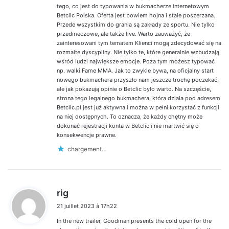
tego, co jest do typowania w bukmacherze internetowym
Betclic Polska. Oferta jest bowiem hojna i stale poszerzana.
Przede wszystkim do grania są zakłady ze sportu. Nie tylko
przedmeczowe, ale także live. Warto zauważyć, że
zainteresowani tym tematem Klienci mogą zdecydować się na
rozmaite dyscypliny. Nie tylko te, które generalnie wzbudzają
wśród ludzi największe emocje. Poza tym możesz typować
np. walki Fame MMA. Jak to zwykle bywa, na oficjalny start
nowego bukmachera przyszło nam jeszcze trochę poczekać,
ale jak pokazują opinie o Betclic było warto. Na szczęście,
strona tego legalnego bukmachera, która działa pod adresem
Betclic.pl jest już aktywna i można w pełni korzystać z funkcji
na niej dostępnych. To oznacza, że każdy chętny może
dokonać rejestracji konta w Betclic i nie martwić się o
konsekwencje prawne.
chargement…
d
rig
i
21 juillet 2023 à 17h22
t
In the new trailer, Goodman presents the cold open for the
: