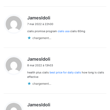
d
JamesIdoli
i
7 mai 2022 à 22h00
t
cialis promise program
cialis usa
cialis 60mg
:
chargement…
d
JamesIdoli
i
8 mai 2022 à 13h03
t
health plus cialis
best price for daily cialis
how long is cialis
:
effective
chargement…
d
JamesIdoli
i