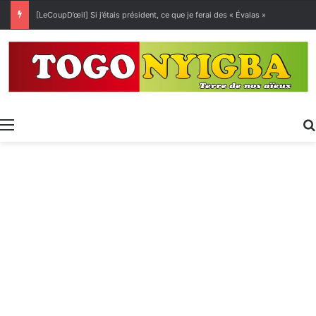
[LeCoupD’œil] Si j’étais président, ce que je ferai des « Évalas »
Menu