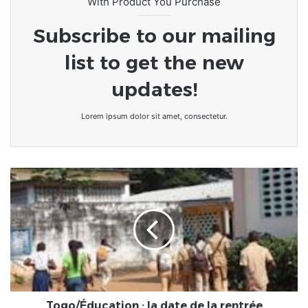
With Product You Purchase
Subscribe to our mailing
list to get the new
updates!
Lorem ipsum dolor sit amet, consectetur.
Togo/
Éducation
:
la
date
de
la
rentrée
académique
2021-
Togo/Éducation : la date de la rentrée