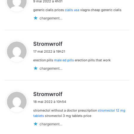
9 mai 2022 à 4h01
t
generic cialis prices
cialis usa
viagra cheap generic cialis
:
chargement…
d
Stromwrolf
i
17 mai 2022 à 19h21
t
erection pills
male ed pills
erection pills that work
:
chargement…
d
Stromwrolf
i
18 mai 2022 à 10h54
t
stromectol without a doctor prescription
stromectol 12 mg
:
tablets
stromectol 3 mg tablets price
chargement…