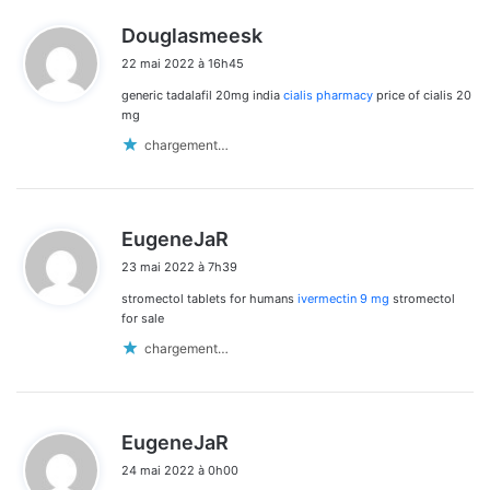
d
Douglasmeesk
i
22 mai 2022 à 16h45
t
generic tadalafil 20mg india
cialis pharmacy
price of cialis 20
:
mg
chargement…
d
EugeneJaR
i
23 mai 2022 à 7h39
t
stromectol tablets for humans
ivermectin 9 mg
stromectol
:
for sale
chargement…
d
EugeneJaR
i
24 mai 2022 à 0h00
t