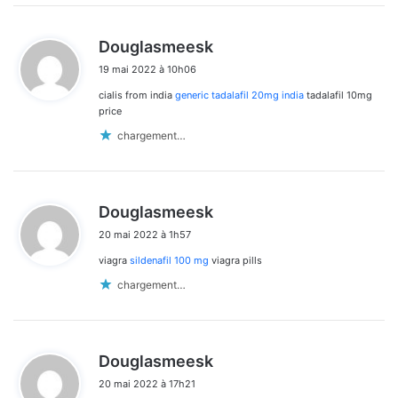
d
Douglasmeesk
i
19 mai 2022 à 10h06
t
cialis from india
generic tadalafil 20mg india
tadalafil 10mg
:
price
chargement…
d
Douglasmeesk
i
20 mai 2022 à 1h57
t
viagra
sildenafil 100 mg
viagra pills
:
chargement…
d
Douglasmeesk
i
20 mai 2022 à 17h21
t