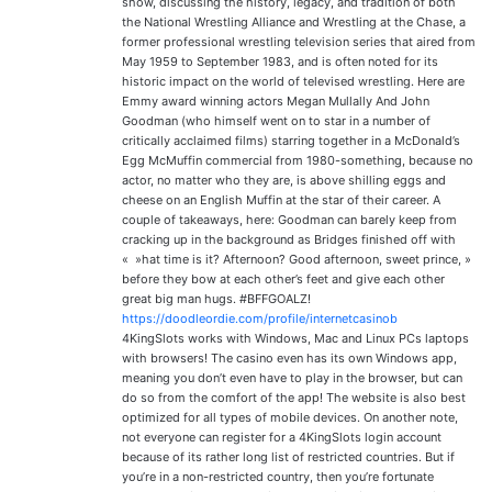
show, discussing the history, legacy, and tradition of both
the National Wrestling Alliance and Wrestling at the Chase, a
former professional wrestling television series that aired from
May 1959 to September 1983, and is often noted for its
historic impact on the world of televised wrestling. Here are
Emmy award winning actors Megan Mullally And John
Goodman (who himself went on to star in a number of
critically acclaimed films) starring together in a McDonald’s
Egg McMuffin commercial from 1980-something, because no
actor, no matter who they are, is above shilling eggs and
cheese on an English Muffin at the star of their career. A
couple of takeaways, here: Goodman can barely keep from
cracking up in the background as Bridges finished off with
« »hat time is it? Afternoon? Good afternoon, sweet prince, »
before they bow at each other’s feet and give each other
great big man hugs. #BFFGOALZ!
https://doodleordie.com/profile/internetcasinob
4KingSlots works with Windows, Mac and Linux PCs laptops
with browsers! The casino even has its own Windows app,
meaning you don’t even have to play in the browser, but can
do so from the comfort of the app! The website is also best
optimized for all types of mobile devices. On another note,
not everyone can register for a 4KingSlots login account
because of its rather long list of restricted countries. But if
you’re in a non-restricted country, then you’re fortunate