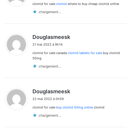
clomid for sale
clomid
where to buy cheap clomid online
:
chargement…
d
Douglasmeesk
i
21 mai 2022 à 9h14
t
clomid for sale canada
clomid tablets for sale
buy clomid
:
50mg
chargement…
d
Douglasmeesk
i
22 mai 2022 à 0h59
t
clomid for sale
buy clomid 50mg online
clomid
:
chargement…