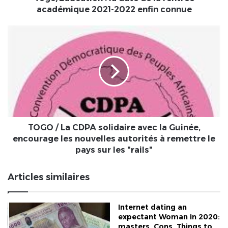
2022
académique 2021-2022 enfin connue
enfin
connue
TOGO
/
La
CDPA
solidaire
avec
la
Guinée,
encourage
les
TOGO / La CDPA solidaire avec la Guinée,
nouvelles
encourage les nouvelles autorités à remettre le
autorités
pays sur les "rails"
à
remettre
Articles similaires
le
pays
sur
Internet dating an
les
expectant Woman in 2020:
"rails"
masters, Cons, Things to