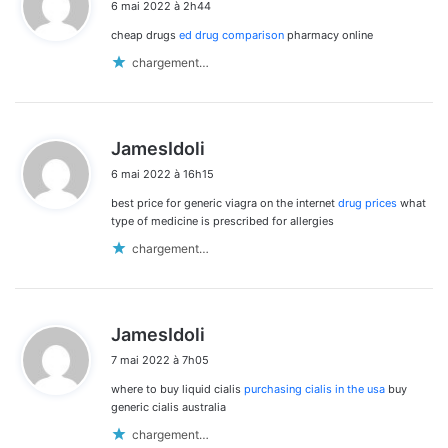
6 mai 2022 à 2h44
t
cheap drugs
ed drug comparison
pharmacy online
:
chargement…
d
JamesIdoli
i
6 mai 2022 à 16h15
t
best price for generic viagra on the internet
drug prices
what
:
type of medicine is prescribed for allergies
chargement…
d
JamesIdoli
i
7 mai 2022 à 7h05
t
where to buy liquid cialis
purchasing cialis in the usa
buy
:
generic cialis australia
chargement…