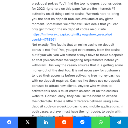
black opal pokies You’ll find the top no deposit bonus codes
for 2023 right here on this page. We are the internet’s #1
authority on all things online casino. We work hard to bring
you the best no deposit bonuses available at any given
moment. Sometimes we offer exclusive deals that you can
only get through the no deposit codes on our site.
https://milkyway.cs.rpi.edu/milkyway/show_user.php?
userid=4748561
Not exactly. The fact is that an online casino no deposit
bonus is not ‘free’. Yes, you get extra money from the casino,
but if you win, you will almost always have to make a deposit
so that you can meet the wagering requirements before you
withdraw. This way the casino ensures that it is getting some
money out of the deal too. It is not necessary for customers
to load their accounts before activating free money casinos
with no deposit required. Casinos like these use no deposit
bonuses to attract new clients. Anyone who wishes to
activate this bonus must create an account on the casino’s
website. Consequently, they can use the bonus to expand
their clientele. There is little difference between using a no-
deposit code on a desktop casino and mobile applications. In
both cases, a player must have the right code, to begin with.
The player then needs to take the steps that the casino
recommends to anyone who wishes to activate the no
deposit code.
Facebook
X
Linkedin
Reddit
Messenger
WhatsApp
Telegram