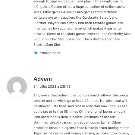
enough to sign up, deposit, and play in this crypto casino.
4Kingslots Casino offers a huge collection of online casino
slots, table games & live casino games from different
software system suppliers like Quickspin, Betsoft and
iSoftBet. Players can simply find their favorite games and
filter games by supplieror type which makes it easier to
browse. Some of the slots games include titles Spinfinity Man
Slot, Pinocchio Slot, Safari Slot, Taco Brothers Slot and
Electric Sam Slot.
chargement…
d
Advem
i
24 juillet 2023 à 23h42
t
All players that redeem this bonus should rollover the bonus
:
amount and all winnings at least 40 times. No witdrawal will
be allowed until then. And please note that max. bonus cash
out is set to to five (5) times (X) the original bonus amount.
Find other bonus details below. Maximum cashback:
Unlimited Lincoln casino no deposit codes Lamar Odom
promises knockout against Fake Drake in celeb boxing match
Tags: online casino real money Canada, pc poker downloads,