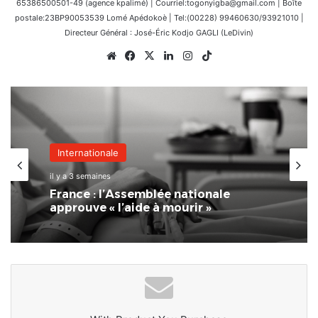
65386500501-49 (agence kpalimé) | Courriel:togonyigba@gmail.com | Boîte
postale:23BP90053539 Lomé Apédokoè | Tel:(00228) 99460630/93921010 |
Directeur Général : José-Éric Kodjo GAGLI (LeDivin)
Website
Facebook
X
Linkedin
Instagram
TikTok
Internationale
il y a 3 semaines
France : l’Assemblée nationale
approuve « l’aide à mourir »