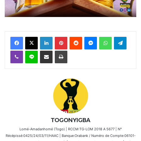
Facebook
X
Linkedin
Pinterest
Reddit
Messenger
WhatsApp
Telegra
Viber
Ligne
Partager par email
Imprimer
TOGONYIGBA
Lomé-Amadanhomé (Togo) | RCCM:TG-LOM 2018 A 5677 | N°
Récépissé:0425/24/03/11/HAAC | Banque:Orabank / Numéro de Compte:06101-