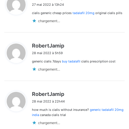
i
27 mai 2022 à 13h24
t
cialis generic cheap prices
tadalafil 20mg
original cialis pills
:
chargement…
d
RobertJamip
i
28 mai 2022 à 5h59
t
generic cialis 7days
buy tadalafil
cialis prescription cost
:
chargement…
d
RobertJamip
i
28 mai 2022 à 22h44
t
how much is cialis without insurance?
generic tadalafil 20mg
:
india
canada cialis trial
chargement…