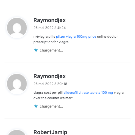
d
Raymondjex
i
26 mai 2022 à 4h24
t
п»їviagra pills
pfizer viagra 100mg price
online doctor
:
prescription for viagra
chargement…
d
Raymondjex
i
26 mai 2022 à 20h18
t
viagra cost per pill
sildenafil citrate tablets 100 mg
viagra
:
over the counter walmart
chargement…
d
RobertJamip