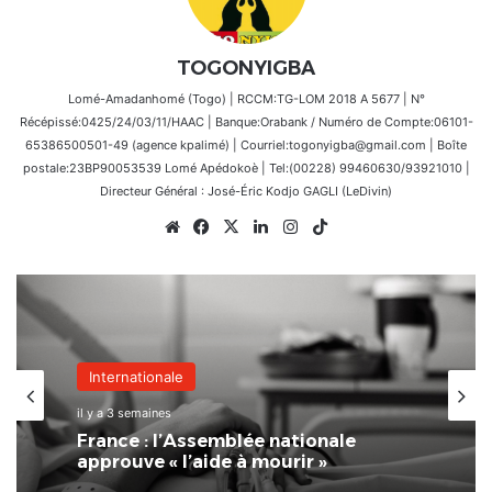
TOGONYIGBA
Lomé-Amadanhomé (Togo) | RCCM:TG-LOM 2018 A 5677 | N°
Récépissé:0425/24/03/11/HAAC | Banque:Orabank / Numéro de Compte:06101-
65386500501-49 (agence kpalimé) | Courriel:togonyigba@gmail.com | Boîte
postale:23BP90053539 Lomé Apédokoè | Tel:(00228) 99460630/93921010 |
Directeur Général : José-Éric Kodjo GAGLI (LeDivin)
Website
Facebook
X
Linkedin
Instagram
TikTok
Internationale
il y a 3 semaines
France : l’Assemblée nationale
approuve « l’aide à mourir »