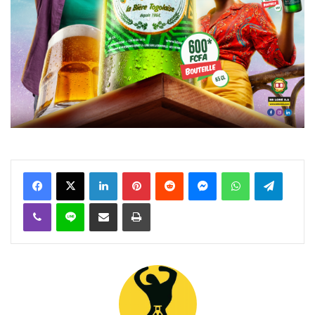
Facebook
X
Linkedin
Pinterest
Reddit
Messenger
WhatsApp
Telegra
Viber
Ligne
Partager par email
Imprimer