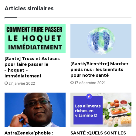
la
Articles similaires
haine
en
ligne
[Santé] Trucs et Astuces
[Santé/Bien-être] Marcher
pour faire passer le
pieds nus : les bienfaits
« hoquet »
pour notre santé
immédiatement
17 décembre 2021
27 janvier 2022
AstraZeneka’phobie :
SANTÉ :QUELS SONT LES