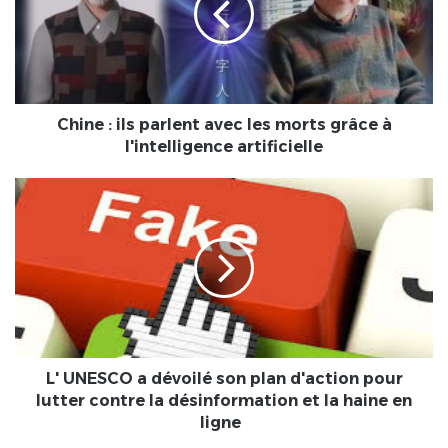
avec
les
morts
grâce
à
l'intelligence
Chine : ils parlent avec les morts grâce à
artificielle
l'intelligence artificielle
L'
UNESCO
a
dévoilé
son
plan
d'action
pour
lutter
contre
L' UNESCO a dévoilé son plan d'action pour
la
lutter contre la désinformation et la haine en
désinformation
ligne
et