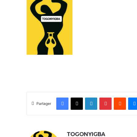
Facebook
X
Linkedin
Pinterest
Reddit
Partager
TOGONYIGBA