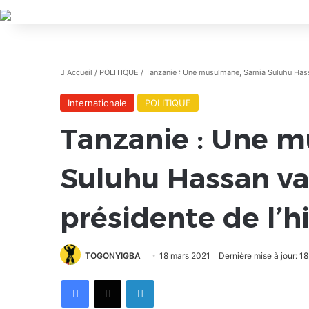
Accueil
/
POLITIQUE
/
Tanzanie : Une musulmane, Samia Suluhu Hassa
Internationale
POLITIQUE
Tanzanie : Une 
Suluhu Hassan va
présidente de l’h
TOGONYIGBA
18 mars 2021
Dernière mise à jour: 1
Facebook
X
Linkedin