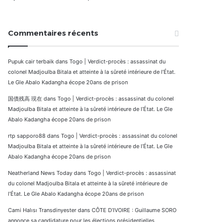
Commentaires récents
Pupuk cair terbaik
dans
Togo | Verdict-procès : assassinat du
colonel Madjoulba Bitala et atteinte à la sûreté intérieure de l’État.
Le Gle Abalo Kadangha écope 20ans de prison
国債残高 現在
dans
Togo | Verdict-procès : assassinat du colonel
Madjoulba Bitala et atteinte à la sûreté intérieure de l’État. Le Gle
Abalo Kadangha écope 20ans de prison
rtp sapporo88
dans
Togo | Verdict-procès : assassinat du colonel
Madjoulba Bitala et atteinte à la sûreté intérieure de l’État. Le Gle
Abalo Kadangha écope 20ans de prison
Neatherland News Today
dans
Togo | Verdict-procès : assassinat
du colonel Madjoulba Bitala et atteinte à la sûreté intérieure de
l’État. Le Gle Abalo Kadangha écope 20ans de prison
Cami Halısı Transdinyester
dans
CÔTE D’IVOIRE : Guillaume SORO
annonce sa candidature pour les élections présidentielles