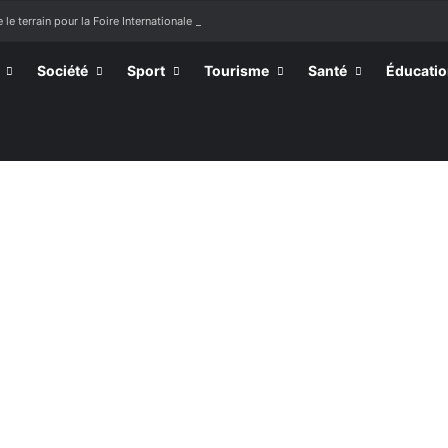
 le terrain pour la Foire Internationale de Lomé
Société
Sport
Tourisme
Santé
Éducati