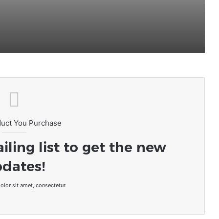
Togo • Le mouvement politique
« TOVIA » exprime sa gratitude
envers Allah
duct You Purchase
iling list to get the new
dates!
lor sit amet, consectetur.