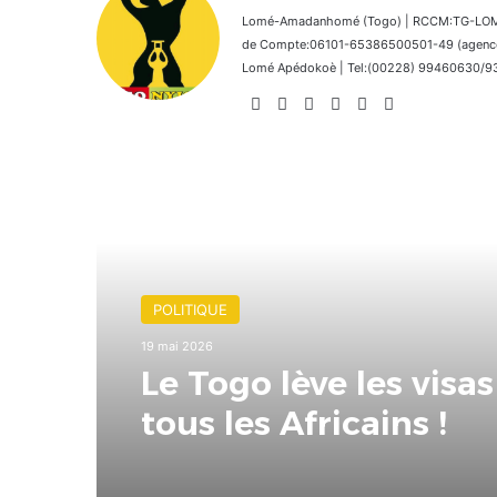
Lomé-Amadanhomé (Togo) | RCCM:TG-LOM 2
de Compte:06101-65386500501-49 (agence 
Lomé Apédokoè | Tel:(00228) 99460630/9392
Website
Facebook
X
Linkedin
Instagram
TikTok
Lire le suivant
POLITIQUE
19 mai 2026
Le Togo lève les visa
tous les Africains !