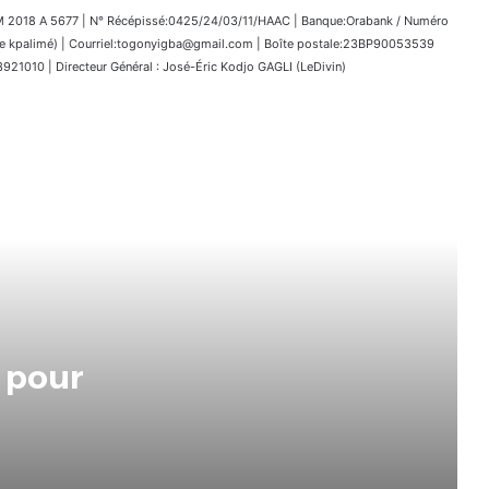
018 A 5677 | N° Récépissé:0425/24/03/11/HAAC | Banque:Orabank / Numéro
kpalimé) | Courriel:togonyigba@gmail.com | Boîte postale:23BP90053539
1010 | Directeur Général : José-Éric Kodjo GAGLI (LeDivin)
Le Togo lève les visas pour tous les
Africains !
Le Togo prendra part à l’Expo
2027 qui se tiendra à Belgrade.
s pour
Tentative de coup d’État échouée
au Bénin