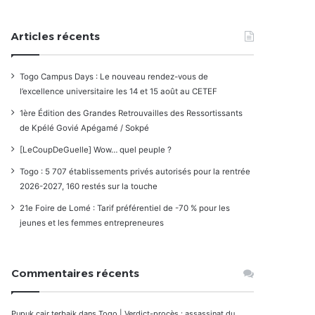
Articles récents
Togo Campus Days : Le nouveau rendez-vous de
l’excellence universitaire les 14 et 15 août au CETEF
1ère Édition des Grandes Retrouvailles des Ressortissants
de Kpélé Govié Apégamé / Sokpé
[LeCoupDeGuelle] Wow… quel peuple ?
Togo : 5 707 établissements privés autorisés pour la rentrée
2026-2027, 160 restés sur la touche
21e Foire de Lomé : Tarif préférentiel de -70 % pour les
jeunes et les femmes entrepreneures
Commentaires récents
Pupuk cair terbaik
dans
Togo | Verdict-procès : assassinat du