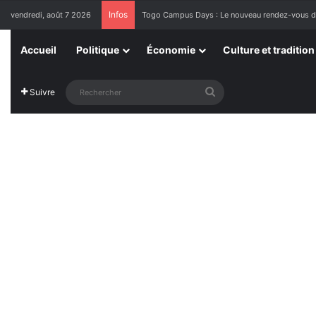
Infos
vendredi, août 7 2026
1ère Édition des Grandes Retrouvailles des Re
Accueil
Politique
Économie
Culture et tradition
Rechercher
Suivre