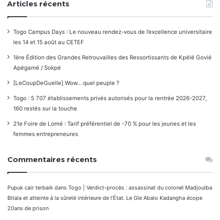
Articles récents
Togo Campus Days : Le nouveau rendez-vous de l’excellence universitaire
les 14 et 15 août au CETEF
1ère Édition des Grandes Retrouvailles des Ressortissants de Kpélé Govié
Apégamé / Sokpé
[LeCoupDeGuelle] Wow… quel peuple ?
Togo : 5 707 établissements privés autorisés pour la rentrée 2026-2027,
160 restés sur la touche
21e Foire de Lomé : Tarif préférentiel de -70 % pour les jeunes et les
femmes entrepreneures
Commentaires récents
Pupuk cair terbaik
dans
Togo | Verdict-procès : assassinat du colonel Madjoulba
Bitala et atteinte à la sûreté intérieure de l’État. Le Gle Abalo Kadangha écope
20ans de prison