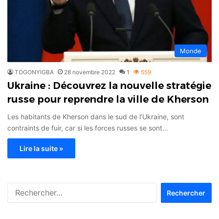
Monde
TOGONYIGBA
28 novembre 2022
1
559
Ukraine : Découvrez la nouvelle stratégie
russe pour reprendre la ville de Kherson
Les habitants de Kherson dans le sud de l’Ukraine, sont
contraints de fuir, car si les forces russes se sont…
Lire la suite »
Rechercher :