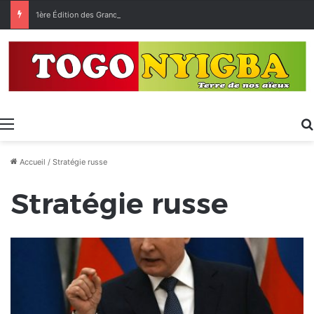
1ère Édition des Grandes Retrouvailles des Ressortissants de Kpélé Govié Apégamé / Sokpé
Menu
Accueil
/
Stratégie russe
Stratégie russe