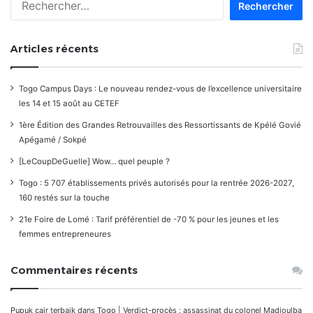
Articles récents
Togo Campus Days : Le nouveau rendez-vous de l’excellence universitaire
les 14 et 15 août au CETEF
1ère Édition des Grandes Retrouvailles des Ressortissants de Kpélé Govié
Apégamé / Sokpé
[LeCoupDeGuelle] Wow… quel peuple ?
Togo : 5 707 établissements privés autorisés pour la rentrée 2026-2027,
160 restés sur la touche
21e Foire de Lomé : Tarif préférentiel de -70 % pour les jeunes et les
femmes entrepreneures
Commentaires récents
Pupuk cair terbaik
dans
Togo | Verdict-procès : assassinat du colonel Madjoulba