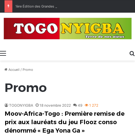
1ère Édition des Grandes Retrouvailles des Ressortissants de Kpélé Govié Apégamé / Sokpé
Menu
Accueil
/
Promo
Promo
TOGONYIGBA
18 novembre 2022
49
1 272
Moov-Africa-Togo : Première remise de
prix aux lauréats du jeu Flooz conso
dénommé « Ega Yona Ga »