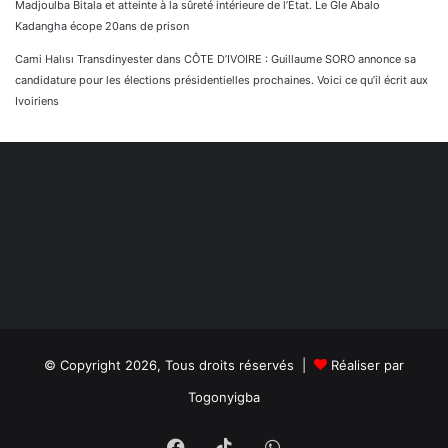
Madjoulba Bitala et atteinte à la sûreté intérieure de l’État. Le Gle Abalo
Kadangha écope 20ans de prison
Cami Halısı Transdinyester
dans
CÔTE D’IVOIRE : Guillaume SORO annonce sa
candidature pour les élections présidentielles prochaines. Voici ce qu’il écrit aux
Ivoiriens
© Copyright 2026, Tous droits réservés |
Réaliser par
Togonyigba
Facebook
TikTok
WhatsApp