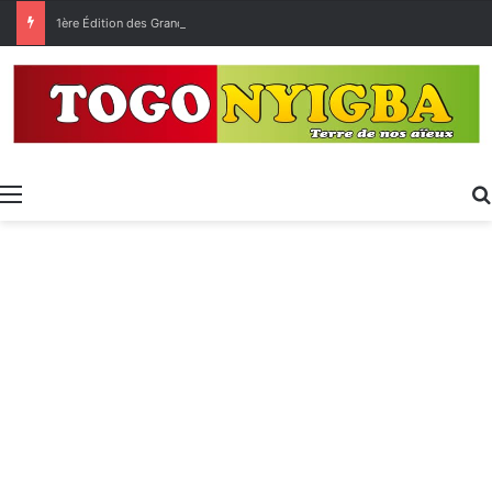
1ère Édition des Grandes Retrouvailles des Ressortissants de Kpélé Govié Apégamé / Sokpé
Menu