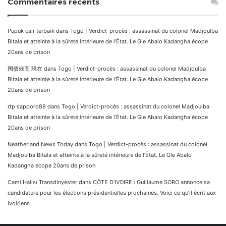
Commentaires récents
Pupuk cair terbaik
dans
Togo | Verdict-procès : assassinat du colonel Madjoulba
Bitala et atteinte à la sûreté intérieure de l’État. Le Gle Abalo Kadangha écope
20ans de prison
国債残高 現在
dans
Togo | Verdict-procès : assassinat du colonel Madjoulba
Bitala et atteinte à la sûreté intérieure de l’État. Le Gle Abalo Kadangha écope
20ans de prison
rtp sapporo88
dans
Togo | Verdict-procès : assassinat du colonel Madjoulba
Bitala et atteinte à la sûreté intérieure de l’État. Le Gle Abalo Kadangha écope
20ans de prison
Neatherland News Today
dans
Togo | Verdict-procès : assassinat du colonel
Madjoulba Bitala et atteinte à la sûreté intérieure de l’État. Le Gle Abalo
Kadangha écope 20ans de prison
Cami Halısı Transdinyester
dans
CÔTE D’IVOIRE : Guillaume SORO annonce sa
candidature pour les élections présidentielles prochaines. Voici ce qu’il écrit aux
Ivoiriens