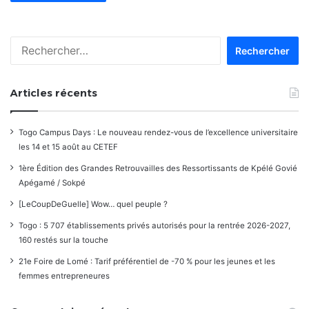
Rechercher :
Articles récents
Togo Campus Days : Le nouveau rendez-vous de l’excellence universitaire
les 14 et 15 août au CETEF
1ère Édition des Grandes Retrouvailles des Ressortissants de Kpélé Govié
Apégamé / Sokpé
[LeCoupDeGuelle] Wow… quel peuple ?
Togo : 5 707 établissements privés autorisés pour la rentrée 2026-2027,
160 restés sur la touche
21e Foire de Lomé : Tarif préférentiel de -70 % pour les jeunes et les
femmes entrepreneures