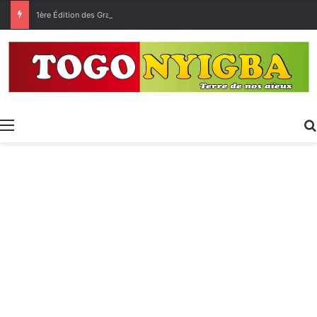
1ère Édition des Grandes Retrouvailles des Ressortissants de Kpélé Govié Apégamé / Sokpé
Menu