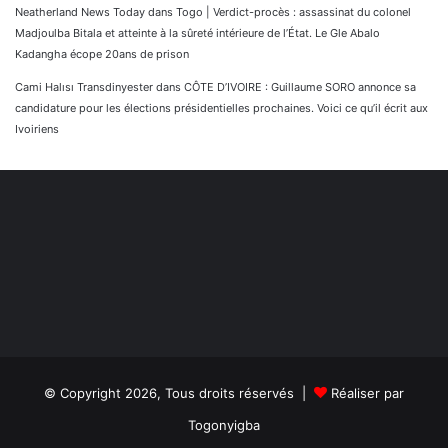
Neatherland News Today
dans
Togo | Verdict-procès : assassinat du colonel
Madjoulba Bitala et atteinte à la sûreté intérieure de l’État. Le Gle Abalo
Kadangha écope 20ans de prison
Cami Halısı Transdinyester
dans
CÔTE D’IVOIRE : Guillaume SORO annonce sa
candidature pour les élections présidentielles prochaines. Voici ce qu’il écrit aux
Ivoiriens
© Copyright 2026, Tous droits réservés |
Réaliser par
Togonyigba