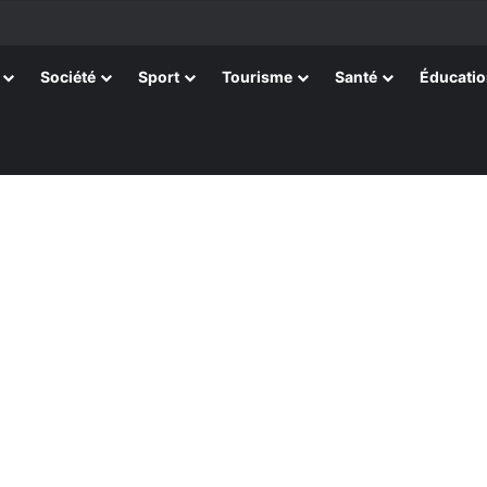
tissants de Kpélé Govié Apégamé / Sokpé
Société
Sport
Tourisme
Santé
Éducati