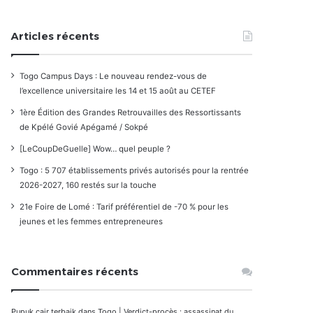
Articles récents
Togo Campus Days : Le nouveau rendez-vous de
l’excellence universitaire les 14 et 15 août au CETEF
1ère Édition des Grandes Retrouvailles des Ressortissants
de Kpélé Govié Apégamé / Sokpé
[LeCoupDeGuelle] Wow… quel peuple ?
Togo : 5 707 établissements privés autorisés pour la rentrée
2026-2027, 160 restés sur la touche
21e Foire de Lomé : Tarif préférentiel de -70 % pour les
jeunes et les femmes entrepreneures
Commentaires récents
Pupuk cair terbaik
dans
Togo | Verdict-procès : assassinat du