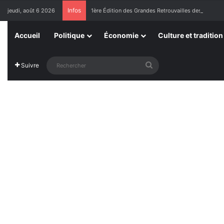
Infos
jeudi, août 6 2026
1ère Édition des Grandes Retrouvailles des Ressor
Accueil
Politique
Économie
Culture et tradition
Rechercher
Suivre