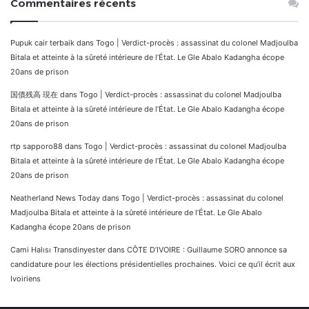
Commentaires récents
Pupuk cair terbaik
dans
Togo | Verdict-procès : assassinat du colonel Madjoulba
Bitala et atteinte à la sûreté intérieure de l’État. Le Gle Abalo Kadangha écope
20ans de prison
国債残高 現在
dans
Togo | Verdict-procès : assassinat du colonel Madjoulba
Bitala et atteinte à la sûreté intérieure de l’État. Le Gle Abalo Kadangha écope
20ans de prison
rtp sapporo88
dans
Togo | Verdict-procès : assassinat du colonel Madjoulba
Bitala et atteinte à la sûreté intérieure de l’État. Le Gle Abalo Kadangha écope
20ans de prison
Neatherland News Today
dans
Togo | Verdict-procès : assassinat du colonel
Madjoulba Bitala et atteinte à la sûreté intérieure de l’État. Le Gle Abalo
Kadangha écope 20ans de prison
Cami Halısı Transdinyester
dans
CÔTE D’IVOIRE : Guillaume SORO annonce sa
candidature pour les élections présidentielles prochaines. Voici ce qu’il écrit aux
Ivoiriens