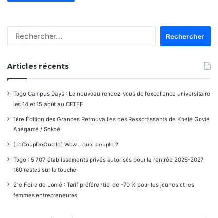
Rechercher :
Articles récents
Togo Campus Days : Le nouveau rendez-vous de l’excellence universitaire
les 14 et 15 août au CETEF
1ère Édition des Grandes Retrouvailles des Ressortissants de Kpélé Govié
Apégamé / Sokpé
[LeCoupDeGuelle] Wow… quel peuple ?
Togo : 5 707 établissements privés autorisés pour la rentrée 2026-2027,
160 restés sur la touche
21e Foire de Lomé : Tarif préférentiel de -70 % pour les jeunes et les
femmes entrepreneures