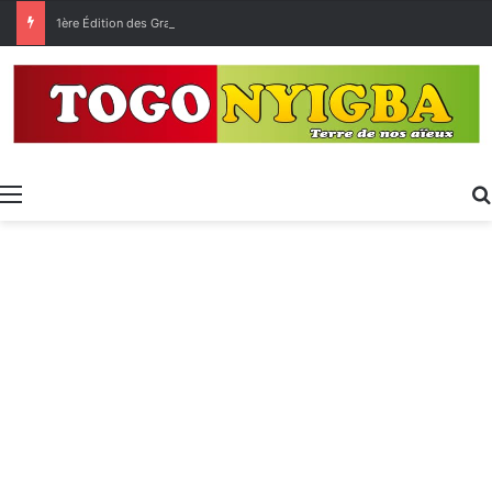
1ère Édition des Grandes Retrouvailles des Ressortissants de Kpélé Govié Apégamé / Sokpé
Menu