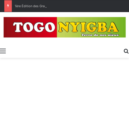
1ère Édition des Grandes Retrouvailles des Ressortissants de Kpélé Govié Apégamé / Sokpé
Menu