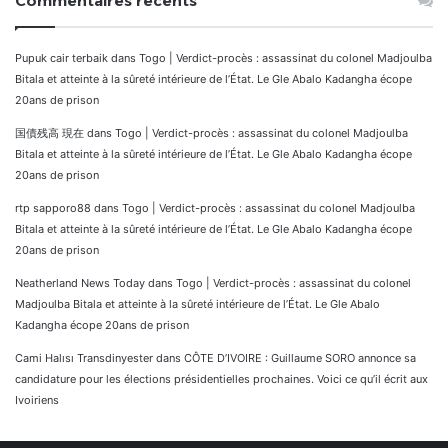
Commentaires récents
Pupuk cair terbaik
dans
Togo | Verdict-procès : assassinat du colonel Madjoulba
Bitala et atteinte à la sûreté intérieure de l’État. Le Gle Abalo Kadangha écope
20ans de prison
国債残高 現在
dans
Togo | Verdict-procès : assassinat du colonel Madjoulba
Bitala et atteinte à la sûreté intérieure de l’État. Le Gle Abalo Kadangha écope
20ans de prison
rtp sapporo88
dans
Togo | Verdict-procès : assassinat du colonel Madjoulba
Bitala et atteinte à la sûreté intérieure de l’État. Le Gle Abalo Kadangha écope
20ans de prison
Neatherland News Today
dans
Togo | Verdict-procès : assassinat du colonel
Madjoulba Bitala et atteinte à la sûreté intérieure de l’État. Le Gle Abalo
Kadangha écope 20ans de prison
Cami Halısı Transdinyester
dans
CÔTE D’IVOIRE : Guillaume SORO annonce sa
candidature pour les élections présidentielles prochaines. Voici ce qu’il écrit aux
Ivoiriens