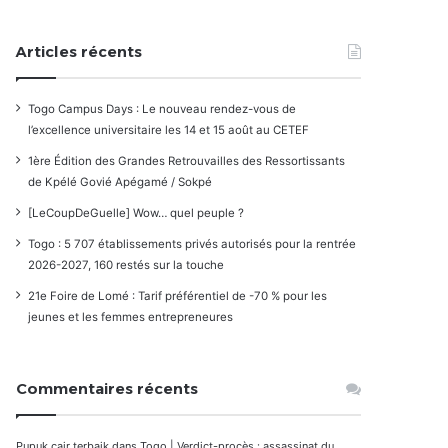
Articles récents
Togo Campus Days : Le nouveau rendez-vous de
l’excellence universitaire les 14 et 15 août au CETEF
1ère Édition des Grandes Retrouvailles des Ressortissants
de Kpélé Govié Apégamé / Sokpé
[LeCoupDeGuelle] Wow… quel peuple ?
Togo : 5 707 établissements privés autorisés pour la rentrée
2026-2027, 160 restés sur la touche
21e Foire de Lomé : Tarif préférentiel de -70 % pour les
jeunes et les femmes entrepreneures
Commentaires récents
Pupuk cair terbaik
dans
Togo | Verdict-procès : assassinat du