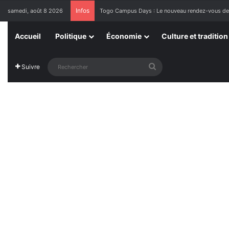
Infos
samedi, août 8 2026
1ère Édition des Grandes Retrouvailles des Res
Accueil
Politique
Économie
Culture et tradition
Rechercher
Suivre