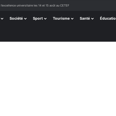
sortissants de Kpélé Govié Apégamé / Sokpé
Société
Sport
Tourisme
Santé
Éducati