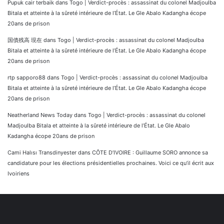
Pupuk cair terbaik
dans
Togo | Verdict-procès : assassinat du colonel Madjoulba
Bitala et atteinte à la sûreté intérieure de l’État. Le Gle Abalo Kadangha écope
20ans de prison
国債残高 現在
dans
Togo | Verdict-procès : assassinat du colonel Madjoulba
Bitala et atteinte à la sûreté intérieure de l’État. Le Gle Abalo Kadangha écope
20ans de prison
rtp sapporo88
dans
Togo | Verdict-procès : assassinat du colonel Madjoulba
Bitala et atteinte à la sûreté intérieure de l’État. Le Gle Abalo Kadangha écope
20ans de prison
Neatherland News Today
dans
Togo | Verdict-procès : assassinat du colonel
Madjoulba Bitala et atteinte à la sûreté intérieure de l’État. Le Gle Abalo
Kadangha écope 20ans de prison
Cami Halısı Transdinyester
dans
CÔTE D’IVOIRE : Guillaume SORO annonce sa
candidature pour les élections présidentielles prochaines. Voici ce qu’il écrit aux
Ivoiriens