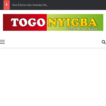
1ère Édition des Grandes Retrouvailles des Ressortissants de Kpélé Govié Apégamé / Sokpé
Menu