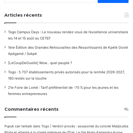
Articles récents
Togo Campus Days : Le nouveau rendez-vous de l’excellence universitaire
les 14 et 15 août au CETEF
1ère Édition des Grandes Retrouvailles des Ressortissants de Kpélé Govié
Apégamé / Sokpé
[LeCoupDeGuelle] Wow… quel peuple ?
Togo : 5 707 établissements privés autorisés pour la rentrée 2026-2027,
160 restés sur la touche
21e Foire de Lomé : Tarif préférentiel de -70 % pour les jeunes et les
femmes entrepreneures
Commentaires récents
Pupuk cair terbaik
dans
Togo | Verdict-procès : assassinat du colonel Madjoulba
Bitala et atteinte à la sûreté intérieure de l’État. Le Gle Abalo Kadangha écope