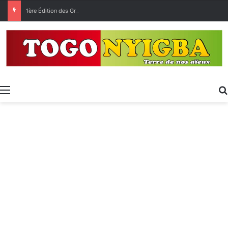
1ère Édition des Grandes Retrouvailles des Ressortissants de Kpélé Govié Apégamé / Sokpé
Menu