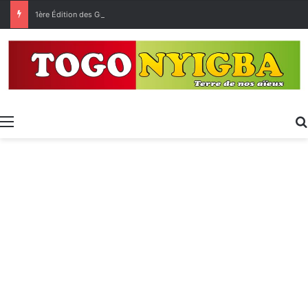
1ère Édition des Grandes Retrouvailles des Ressortissants de Kpélé Govié Apégamé / Sokpé
Menu