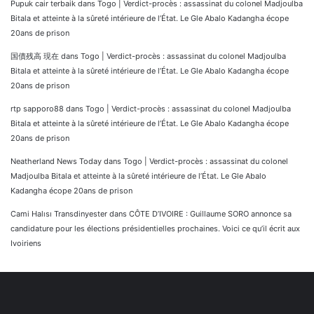
Pupuk cair terbaik
dans
Togo | Verdict-procès : assassinat du colonel Madjoulba
Bitala et atteinte à la sûreté intérieure de l’État. Le Gle Abalo Kadangha écope
20ans de prison
国債残高 現在
dans
Togo | Verdict-procès : assassinat du colonel Madjoulba
Bitala et atteinte à la sûreté intérieure de l’État. Le Gle Abalo Kadangha écope
20ans de prison
rtp sapporo88
dans
Togo | Verdict-procès : assassinat du colonel Madjoulba
Bitala et atteinte à la sûreté intérieure de l’État. Le Gle Abalo Kadangha écope
20ans de prison
Neatherland News Today
dans
Togo | Verdict-procès : assassinat du colonel
Madjoulba Bitala et atteinte à la sûreté intérieure de l’État. Le Gle Abalo
Kadangha écope 20ans de prison
Cami Halısı Transdinyester
dans
CÔTE D’IVOIRE : Guillaume SORO annonce sa
candidature pour les élections présidentielles prochaines. Voici ce qu’il écrit aux
Ivoiriens