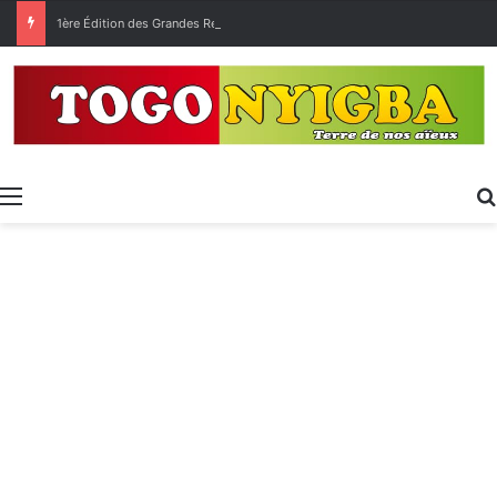
1ère Édition des Grandes Retrouvailles des Ressortissants de Kpélé Govié Apégamé / Sokpé
Menu