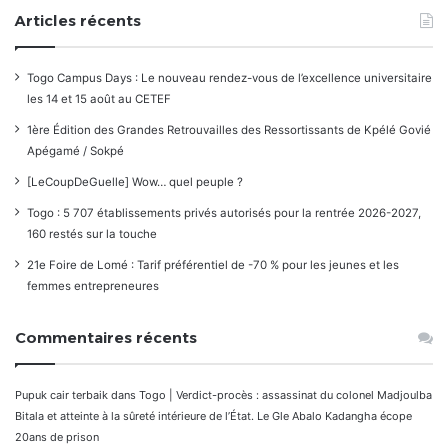
Articles récents
Togo Campus Days : Le nouveau rendez-vous de l’excellence universitaire
les 14 et 15 août au CETEF
1ère Édition des Grandes Retrouvailles des Ressortissants de Kpélé Govié
Apégamé / Sokpé
[LeCoupDeGuelle] Wow… quel peuple ?
Togo : 5 707 établissements privés autorisés pour la rentrée 2026-2027,
160 restés sur la touche
21e Foire de Lomé : Tarif préférentiel de -70 % pour les jeunes et les
femmes entrepreneures
Commentaires récents
Pupuk cair terbaik
dans
Togo | Verdict-procès : assassinat du colonel Madjoulba
Bitala et atteinte à la sûreté intérieure de l’État. Le Gle Abalo Kadangha écope
20ans de prison