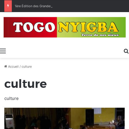
1ère Édition des Grandes Retrouvailles des Ressortissants de Kpélé Govié Apégamé / Sokpé
Menu
Accueil
/
culture
culture
culture