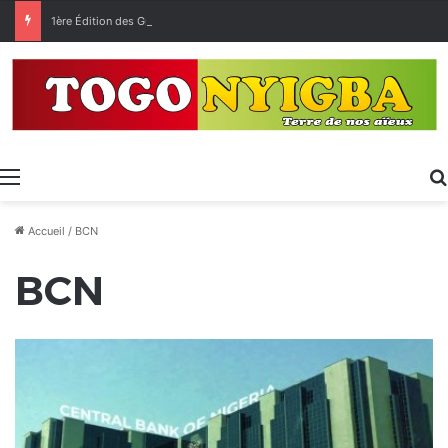
1ère Édition des Grandes Retrouvailles des Ressortissants de Kpélé Govié Apégamé / Sokpé
Menu
Accueil
/
BCN
BCN