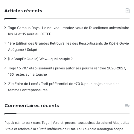
Articles récents
Togo Campus Days : Le nouveau rendez-vous de l’excellence universitaire
les 14 et 15 août au CETEF
1ère Édition des Grandes Retrouvailles des Ressortissants de Kpélé Govié
Apégamé / Sokpé
[LeCoupDeGuelle] Wow… quel peuple ?
Togo : 5 707 établissements privés autorisés pour la rentrée 2026-2027,
160 restés sur la touche
21e Foire de Lomé : Tarif préférentiel de -70 % pour les jeunes et les
femmes entrepreneures
Commentaires récents
Pupuk cair terbaik
dans
Togo | Verdict-procès : assassinat du colonel Madjoulba
Bitala et atteinte à la sûreté intérieure de l’État. Le Gle Abalo Kadangha écope