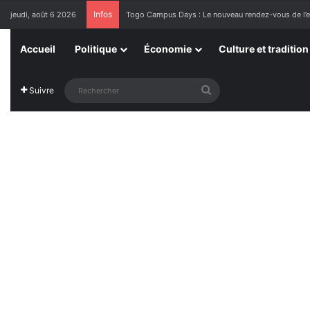
Infos
jeudi, août 6 2026
1ère Édition des Grandes Retrouvailles des Ressor
Accueil
Politique
Économie
Culture et tradition
Rechercher
Suivre