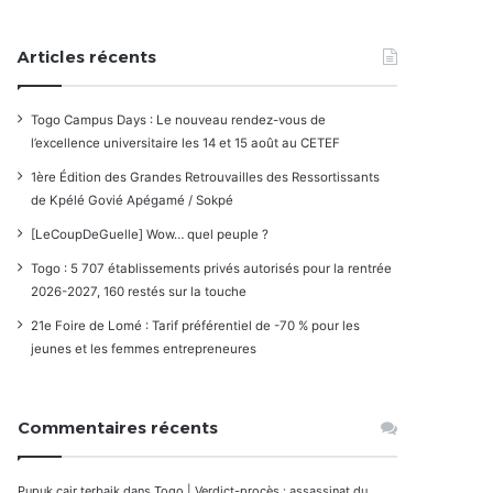
Articles récents
Togo Campus Days : Le nouveau rendez-vous de
l’excellence universitaire les 14 et 15 août au CETEF
1ère Édition des Grandes Retrouvailles des Ressortissants
de Kpélé Govié Apégamé / Sokpé
[LeCoupDeGuelle] Wow… quel peuple ?
Togo : 5 707 établissements privés autorisés pour la rentrée
2026-2027, 160 restés sur la touche
21e Foire de Lomé : Tarif préférentiel de -70 % pour les
jeunes et les femmes entrepreneures
Commentaires récents
Pupuk cair terbaik
dans
Togo | Verdict-procès : assassinat du