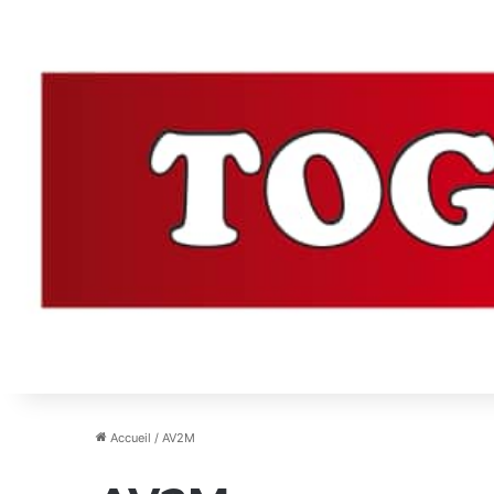
Accueil
/
AV2M