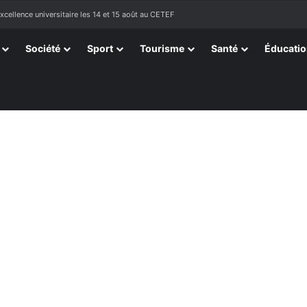
tissants de Kpélé Govié Apégamé / Sokpé
Société
Sport
Tourisme
Santé
Éducati