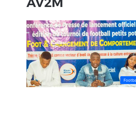
AV2M
Footba