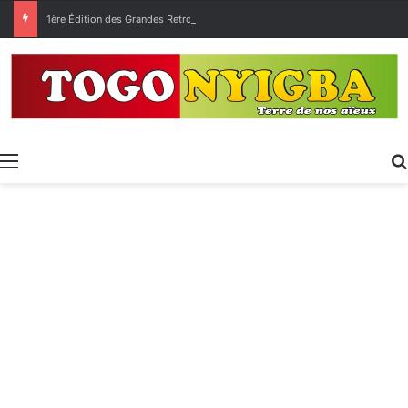
1ère Édition des Grandes Retrouvailles des Ressortissants de Kpélé Govié Apégamé / Sokpé
Menu