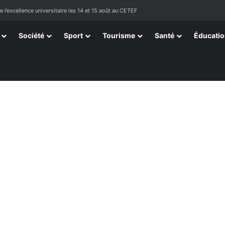
ssortissants de Kpélé Govié Apégamé / Sokpé
Société
Sport
Tourisme
Santé
Éducati