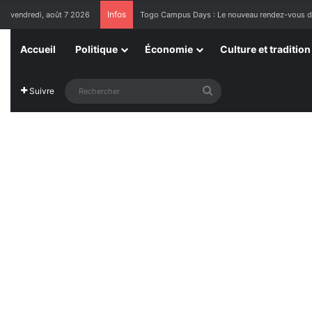
Infos
vendredi, août 7 2026
1ère Édition des Grandes Retrouvailles des Re
Accueil
Politique
Économie
Culture et tradition
Rechercher
Suivre