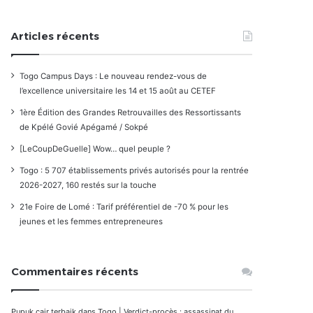
Articles récents
Togo Campus Days : Le nouveau rendez-vous de
l’excellence universitaire les 14 et 15 août au CETEF
1ère Édition des Grandes Retrouvailles des Ressortissants
de Kpélé Govié Apégamé / Sokpé
[LeCoupDeGuelle] Wow… quel peuple ?
Togo : 5 707 établissements privés autorisés pour la rentrée
2026-2027, 160 restés sur la touche
21e Foire de Lomé : Tarif préférentiel de -70 % pour les
jeunes et les femmes entrepreneures
Commentaires récents
Pupuk cair terbaik
dans
Togo | Verdict-procès : assassinat du