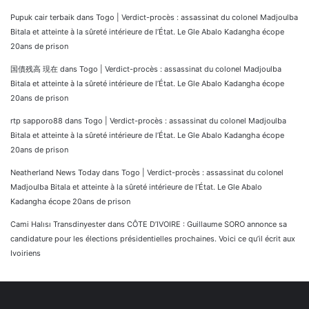
Pupuk cair terbaik
dans
Togo | Verdict-procès : assassinat du colonel Madjoulba
Bitala et atteinte à la sûreté intérieure de l’État. Le Gle Abalo Kadangha écope
20ans de prison
国債残高 現在
dans
Togo | Verdict-procès : assassinat du colonel Madjoulba
Bitala et atteinte à la sûreté intérieure de l’État. Le Gle Abalo Kadangha écope
20ans de prison
rtp sapporo88
dans
Togo | Verdict-procès : assassinat du colonel Madjoulba
Bitala et atteinte à la sûreté intérieure de l’État. Le Gle Abalo Kadangha écope
20ans de prison
Neatherland News Today
dans
Togo | Verdict-procès : assassinat du colonel
Madjoulba Bitala et atteinte à la sûreté intérieure de l’État. Le Gle Abalo
Kadangha écope 20ans de prison
Cami Halısı Transdinyester
dans
CÔTE D’IVOIRE : Guillaume SORO annonce sa
candidature pour les élections présidentielles prochaines. Voici ce qu’il écrit aux
Ivoiriens