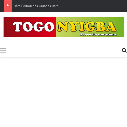
1ère Édition des Grandes Retrouvailles des Ressortissants de Kpélé Govié Apégamé / Sokpé
Menu