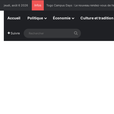
Infos
jeudi, août 6 2026
1ère Édition des Grandes Retrouvailles des Ressor
Accueil
Politique
Économie
Culture et tradition
Rechercher
Suivre