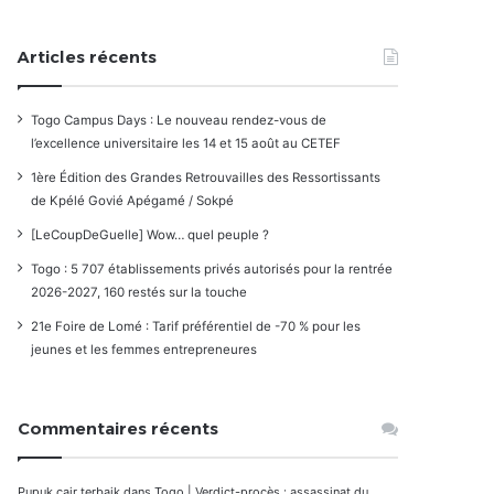
Articles récents
Togo Campus Days : Le nouveau rendez-vous de
l’excellence universitaire les 14 et 15 août au CETEF
1ère Édition des Grandes Retrouvailles des Ressortissants
de Kpélé Govié Apégamé / Sokpé
[LeCoupDeGuelle] Wow… quel peuple ?
Togo : 5 707 établissements privés autorisés pour la rentrée
2026-2027, 160 restés sur la touche
21e Foire de Lomé : Tarif préférentiel de -70 % pour les
jeunes et les femmes entrepreneures
Commentaires récents
Pupuk cair terbaik
dans
Togo | Verdict-procès : assassinat du