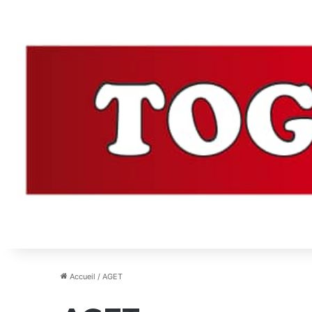
Accueil
/
AGET