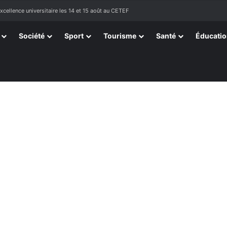
tissants de Kpélé Govié Apégamé / Sokpé
Société
Sport
Tourisme
Santé
Éducati